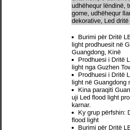
udhëhequr lëndinë, t
gome, udhëhequr llam
dekorative, Led dritë 
Burimi për Dritë 
light prodhuesit në 
Guangdong, Kinë
Prodhuesi i Dritë
light nga Guzhen To
Prodhuesi i Dritë
light në Guangdong 
Kina paraqiti Gu
uji Led flood light p
karnar.
Ky grup përfshin:
flood light
Burimi për Dritë 