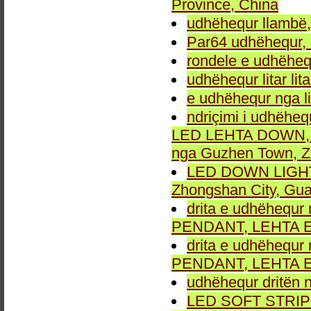
Province, China
udhëhequr llambë,
Par64 udhëhequr, d
rondele e udhëheq
udhëhequr litar lit
e udhëhequr nga li
ndriçimi i udhëheq
LED LEHTA DOWN, dr
nga Guzhen Town, Z
LED DOWN LIGHT fu
Zhongshan City, Gu
drita e udhëhequr 
PENDANT, LEHTA E
drita e udhëhequr 
PENDANT, LEHTA E
udhëhequr dritën n
LED SOFT STRIP LEH