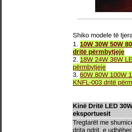
Shiko modele të tjer
1.
10W 30W 50W 80W
dritë përmbytjeje
2.
18W 24W 36W LED 
përmbytjeje
3.
60W 80W 100W 12
KNFL-003 dritë përm
Kinë Dritë LED 30W
eksportuesit
Tregtarët me shumicë
drita ndrit, e udhëhe