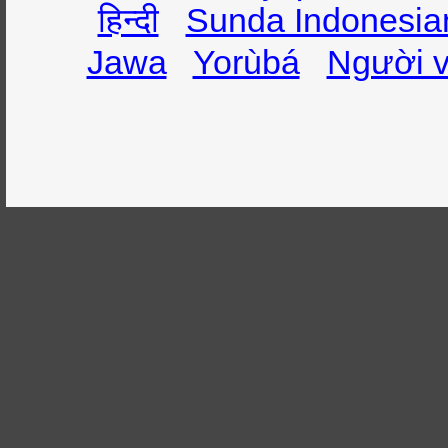
हिन्दी
Sunda Indonesia
Jawa
Yorùbá
Người v