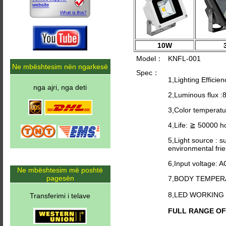
10W
Model：
KNFL-001
Ne mbështesim nën ngarkesë
Spec：
1,Lighting Efficie
nga ajri, nga deti
2,Luminous flux 
3,Color temperat
4,Life: ≧ 50000 h
5,Light source : s
environmental frie
6,Input voltage: 
Ne mbështesim më poshtë
pagesën
7,BODY TEMPER
8,LED WORKING
Transferimi i telave
FULL RANGE OF C