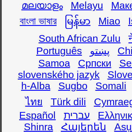
മലയാളം
Melayu
Мак
বাংলা ভাষার
မြန်မာ
Miao
South African Zulu
Português
پښتو
Ch
Samoa
Српски
Se
slovenského jazyk
Slov
h-Alba
Sugbo
Somali
ไทย
Türk dili
Cymrae
Español
עברית
Ελληνι
Shinra
Հայերեն
Asụ