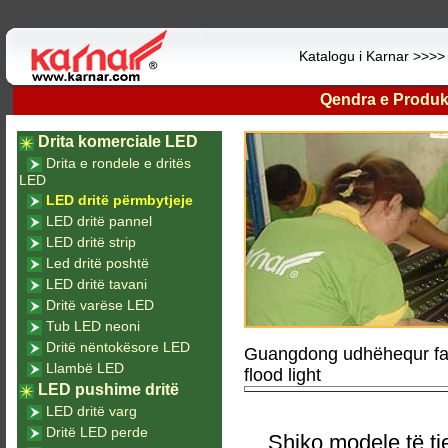
Katalogu i Karnar >>>
Qendra e Produk
Drita komerciale LED
Drita e rondele e dritës
LED
LED dritë përmbytjeje
LED dritë pannel
LED dritë strip
Led dritë poshtë
LED dritë tavani
Dritë varëse LED
Tub LED neoni
Dritë nëntokësore LED
Guangdong udhëhequr fab
Llambë LED
flood light
LED pushime dritë
LED dritë varg
Dritë LED perde
Shiko modele të tj