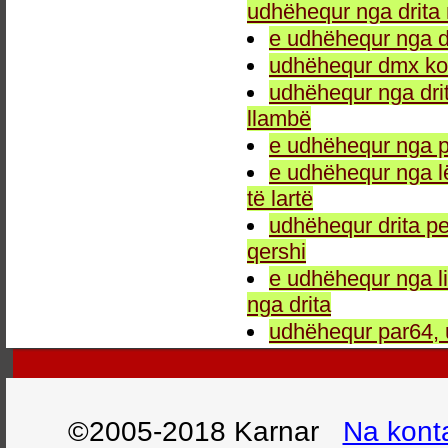
udhëhequr nga drita 
e udhëhequr nga dr
udhëhequr dmx kon
udhëhequr nga drit
llambë
e udhëhequr nga p
e udhëhequr nga l
të lartë
udhëhequr drita pe
qershi
e udhëhequr nga li
nga drita
udhëhequr par64, 
©2005-2018 Karnar
Na kont