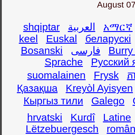
August 07
shqiptar
العربية
አማርኛ
keel
Euskal
беларускі
Bosanski
فارسی
Burry
Sprache
Русский 
suomalainen
Frysk
ភា
Қазақша
Kreyòl Ayisyen
Кыргыз тили
Galego
hrvatski
Kurdî
Latine
Lëtzebuergesch
român