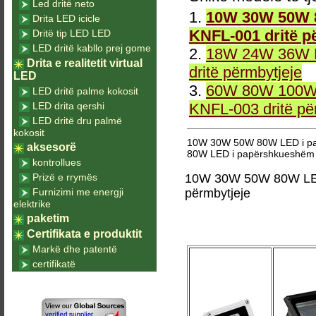
Led dritë neto
1.
10W 30W 50W 8
Drita LED icicle
KNFL-001 dritë p
Dritë tip LED LED
LED dritë kabllo prej gome
2.
18W 24W 36W L
Drita e realitetit virtual
dritë përmbytjeje
LED
3.
60W 80W 100W 
LED dritë palme kokosit
LED drita qershi
KNFL-003 dritë pë
LED dritë dru palmë
kokosit
10W 30W 50W 80W LED i pap
aksesorë
80W LED i papërshkueshëm n
kontrollues
Prizë e rrymës
10W 30W 50W 80W LED 
Furnizimi me energji
përmbytjeje
elektrike
paketim
Certifikata e produktit
Markë dhe patentë
certifikatë