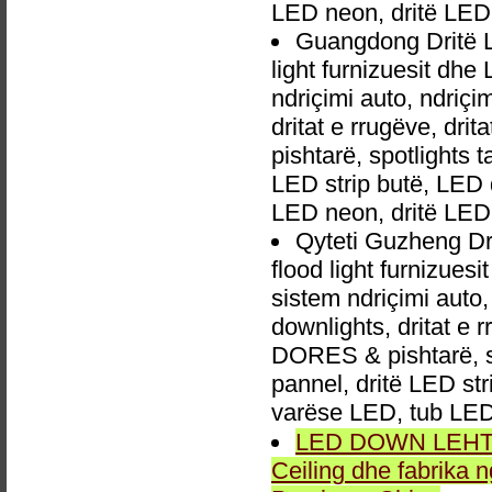
LED neon, dritë LED
Guangdong Dritë 
light furnizuesit dh
ndriçimi auto, ndri
dritat e rrugëve, dri
pishtarë, spotlights 
LED strip butë, LED 
LED neon, dritë LED
Qyteti Guzheng Dr
flood light furnizues
sistem ndriçimi aut
downlights, dritat e r
DORES & pishtarë, sp
pannel, dritë LED str
varëse LED, tub LED
LED DOWN LEHTA, 
Ceiling dhe fabrika