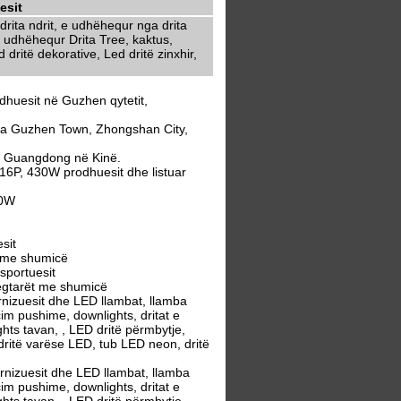
esit
rita ndrit, e udhëhequr nga drita
 udhëhequr Drita Tree, kaktus,
dritë dekorative, Led dritë zinxhir,
huesit në Guzhen qytetit,
ga Guzhen Town, Zhongshan City,
ë Guangdong në Kinë.
16P, 430W prodhuesit dhe listuar
30W
sit
t me shumicë
portuesit
egtarët me shumicë
izuesit dhe LED llambat, llamba
m pushime, downlights, dritat e
ghts tavan, , LED dritë përmbytje,
 dritë varëse LED, tub LED neon, dritë
nizuesit dhe LED llambat, llamba
m pushime, downlights, dritat e