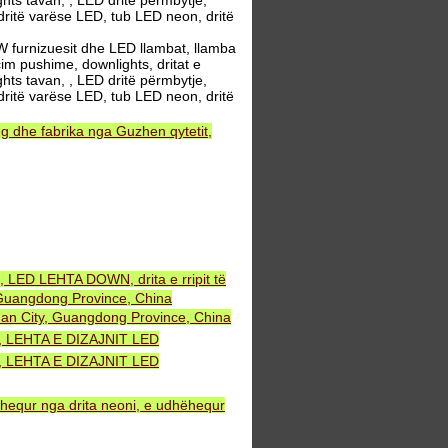
ghts tavan, , LED dritë përmbytje,
 dritë varëse LED, tub LED neon, dritë
 furnizuesit dhe LED llambat, llamba
m pushime, downlights, dritat e
ghts tavan, , LED dritë përmbytje,
 dritë varëse LED, tub LED neon, dritë
 dhe fabrika nga Guzhen qytetit,
, LED LEHTA DOWN, drita e rripit të
uangdong Province, China
an City, Guangdong Province, China
NT, LEHTA E DIZAJNIT LED
NT, LEHTA E DIZAJNIT LED
ëhequr nga drita neoni, e udhëhequr