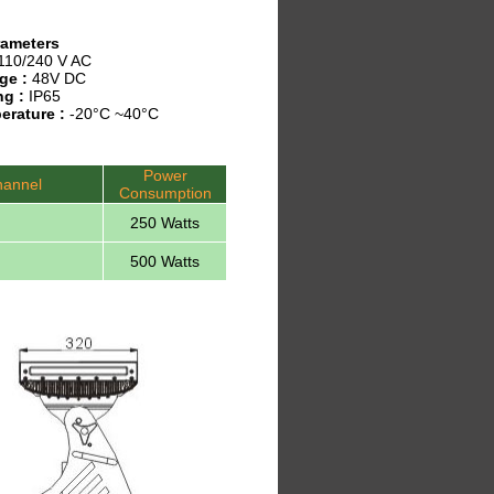
rameters
110/240 V AC
ge :
48V DC
ng :
IP65
erature :
-20°C ~40°C
Power
annel
Consumption
250 Watts
500 Watts