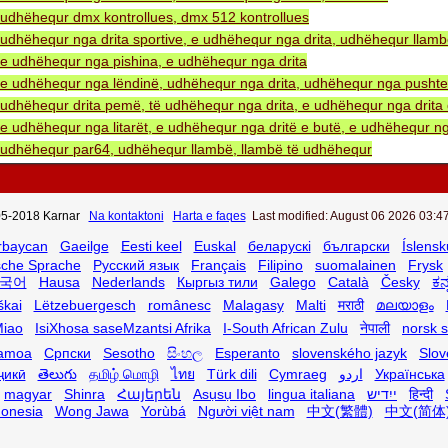
udhëhequr dmx kontrollues, dmx 512 kontrollues
udhëhequr nga drita sportive, e udhëhequr nga drita, udhëhequr llam
e udhëhequr nga pishina, e udhëhequr nga drita
e udhëhequr nga lëndinë, udhëhequr nga drita, udhëhequr nga pushtet 
udhëhequr drita pemë, të udhëhequr nga drita, e udhëhequr nga drita 
e udhëhequr nga litarët, e udhëhequr nga dritë e butë, e udhëhequr ng
udhëhequr par64, udhëhequr llambë, llambë të udhëhequr
5-2018 Karnar
Na kontaktoni
Harta e faqes
Last modified: August 06 2026 03:47
rbaycan
Gaeilge
Eesti keel
Euskal
беларускі
български
Íslensk
sche Sprache
Русский язык
Français
Filipino
suomalainen
Frysk
국어
Hausa
Nederlands
Кыргыз тили
Galego
Català
Česky
ಕನ
škai
Lëtzebuergesch
românesc
Malagasy
Malti
मराठी
മലയാളം
iao
IsiXhosa saseMzantsi Afrika
I-South African Zulu
नेपाली
norsk 
amoa
Српски
Sesotho
සිංහල
Esperanto
slovenského jazyk
Slov
ҷикӣ
తెలుగు
தமிழ் மொழி
ไทย
Türk dili
Cymraeg
اردو
Українська
magyar
Shinra
Հայերեն
Asụsụ Ibo
lingua italiana
ייִדיש
हिन्दी
donesia
Wong Jawa
Yorùbá
Người việt nam
中文(繁體)
中文(简体