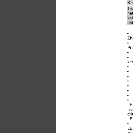
Ki
Tr
ne
kab
dri
Zh
Pr
kë
LE
rru
dri
LE
LE