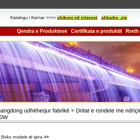
Katalogu i Karnar >>>>
shikoni në internet
shkarko .zip
Qendra e Produkteve
|
Certifikata e produktit
|
Rreth
angdong udhëhequr fabrikë > Dritat e rondele me ndri
30W
Shiko modele të tjera
>>