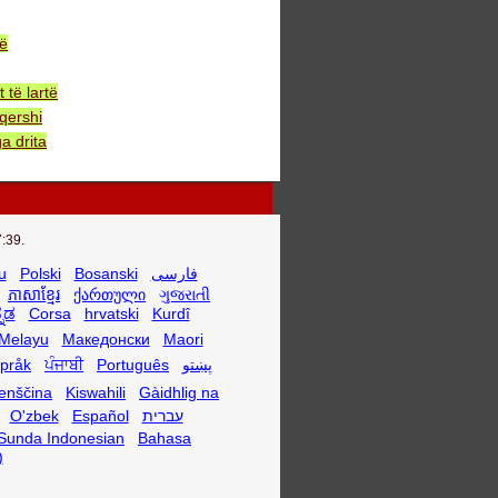
bë
të lartë
qershi
a drita
:39.
u
Polski
Bosanski
فارسی
ភាសាខ្មែរ
ქართული
ગુજરાતી
್ನಡ
Corsa
hrvatski
Kurdî
Melayu
Македонски
Maori
språk
ਪੰਜਾਬੀ
Português
پښتو
enščina
Kiswahili
Gàidhlig na
O'zbek
Español
עברית
Sunda Indonesian
Bahasa
)