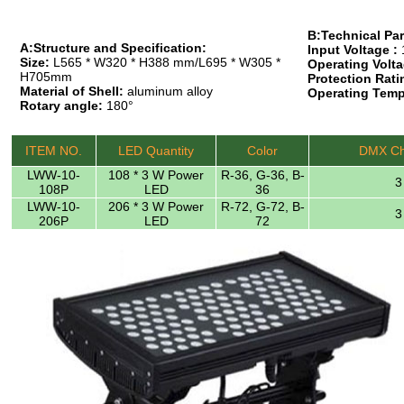
B:Technical Pa
A:Structure and Specification:
Input Voltage :
Size:
L565 * W320 * H388 mm/L695 * W305 *
Operating Volta
H705mm
Protection Rati
Material of Shell:
aluminum alloy
Operating Temp
Rotary angle:
180°
ITEM NO.
LED Quantity
Color
DMX Ch
LWW-10-
108 * 3 W Power
R-36, G-36, B-
3
108P
LED
36
LWW-10-
206 * 3 W Power
R-72, G-72, B-
3
206P
LED
72