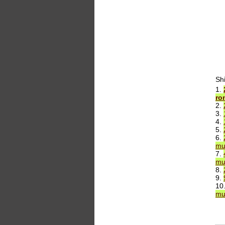
Sh
1.
ro
2.
3.
4.
5.
6.
mu
7.
mu
8.
9.
10
mu