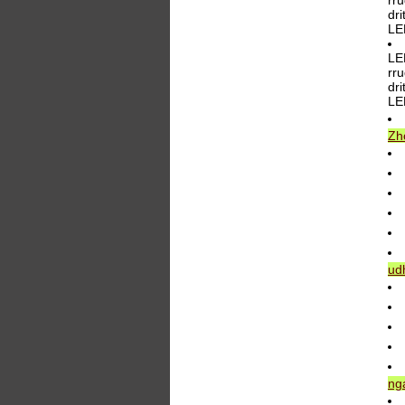
rru
dri
LE
LE
rru
dri
LE
Zh
ud
nga