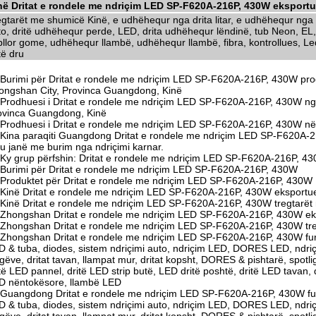
në Dritat e rondele me ndriçim LED SP-F620A-216P, 430W eksportu
egtarët me shumicë Kinë, e udhëhequr nga drita litar, e udhëhequr nga d
to, dritë udhëhequr perde, LED, drita udhëhequr lëndinë, tub Neon, EL,
llor gome, udhëhequr llambë, udhëhequr llambë, fibra, kontrollues, Led 
të dru
Burimi për Dritat e rondele me ndriçim LED SP-F620A-216P, 430W prod
ongshan City, Provinca Guangdong, Kinë
Prodhuesi i Dritat e rondele me ndriçim LED SP-F620A-216P, 430W n
ovinca Guangdong, Kinë
Prodhuesi i Dritat e rondele me ndriçim LED SP-F620A-216P, 430W n
Kina paraqiti Guangdong Dritat e rondele me ndriçim LED SP-F620A-2
tu janë me burim nga ndriçimi karnar.
Ky grup përfshin: Dritat e rondele me ndriçim LED SP-F620A-216P, 4
Burimi për Dritat e rondele me ndriçim LED SP-F620A-216P, 430W
Produktet për Dritat e rondele me ndriçim LED SP-F620A-216P, 430W
Kinë Dritat e rondele me ndriçim LED SP-F620A-216P, 430W eksportue
Kinë Dritat e rondele me ndriçim LED SP-F620A-216P, 430W tregtarë
Zhongshan Dritat e rondele me ndriçim LED SP-F620A-216P, 430W eks
Zhongshan Dritat e rondele me ndriçim LED SP-F620A-216P, 430W tr
Zhongshan Dritat e rondele me ndriçim LED SP-F620A-216P, 430W furn
D & tuba, diodes, sistem ndriçimi auto, ndriçim LED, DORES LED, ndriçi
gëve, dritat tavan, llampat mur, dritat kopsht, DORES & pishtarë, spotli
të LED pannel, dritë LED strip butë, LED dritë poshtë, dritë LED tavan,
D nëntokësore, llambë LED
Guangdong Dritat e rondele me ndriçim LED SP-F620A-216P, 430W fur
D & tuba, diodes, sistem ndriçimi auto, ndriçim LED, DORES LED, ndriçi