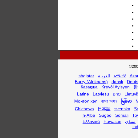
©200
shqiptar
العربية
አማርኛ
Azə
Burry (Afrikaans)
dansk
Deut
Қазақша
Kreyòl Ayisyen
한
Latine
Latviešu
ລາວ
Lietuvi
Монгол хэл
বাংলা ভাষার
မြန်မာ
M
Chichewa
日本語
svenska
S
h-Alba
Sugbo
Somali
То
Ελληνικά
Hawaiian
سنڌي
in