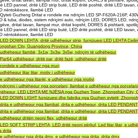
gëve, dritat tavan, llampat mur, dritat kopsht, DORES & pishtarë, spotli
të LED pannel, dritë LED strip butë, LED dritë poshtë, dritë LED tavan,
D nëntokësore, llambë LED
Qyteti Guzheng Dritat e rondele me ndriçim LED SP-F620A-216P, 430W
D & tuba, diodes, sistem ndriçimi auto, ndriçim LED, DORES LED, ndriçi
gëve, dritat tavan, llampat mur, dritat kopsht, DORES & pishtarë, spotli
të LED pannel, dritë LED strip butë, LED dritë poshtë, dritë LED tavan,
D nëntokësore, llambë LED
LED DOWN LEHTA, dritë udhëhequr strip, furnizuesi LED LEHTA Ceiling
ongshan City, Guangdong Province, China
udhëhequr llambë, 3x1w, 3x3w, 3x5w, ndriçim të udhëhequr
Par64 udhëhequr, dritë par, dritë fazë, udhëhequr dritë
rondele e udhëhequr nga muri
udhëhequr litar litar, motiv i udhëhequr
e udhëhequr nga litarët, e udhëhequr nga motivi
ndriçimi i udhëhequr nga porcelani, llambat e udhëhequr nga porcelani
hëhequr, LED LEHTA ME NJËSIA nga Guzhen Town, Zhongshan City, G
LED DOWN LIGHT furnizuesi dhe fabrika nga Guzhen qytetit, Zhongsh
drita e udhëhequr nga llambat, drita e udhëhequr, drita LED PENDA
drita e udhëhequr nga llambat, drita e udhëhequr, drita LED PENDA
udhëhequr dritën neoni flex, udhëhequr dritë
LED SOFT STRIP LEHTA, LED dritë neoni përkul, Led litar litar, e udh
 drita
e udhëhequr nga drita dmx, e udhëhequr nga drita, drita dmx