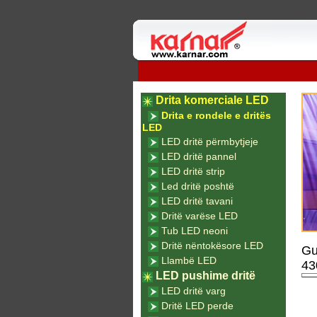
Drita komerciale LED
Drita e rondele e dritës
LED
LED dritë përmbytjeje
LED dritë pannel
LED dritë strip
Led dritë poshtë
LED dritë tavani
Dritë varëse LED
Tub LED neoni
Dritë nëntokësore LED
Gu
Llambë LED
4
LED pushime dritë
LED dritë varg
Dritë LED perde