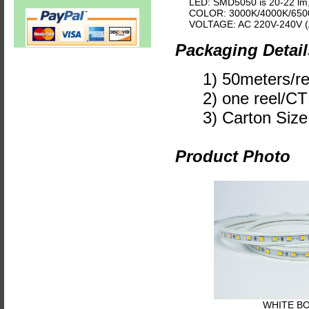
LED: SMD5050 is 20-22 lm
COLOR: 3000K/4000K/65
VOLTAGE: AC 220V-240V (
Packaging Detail
1) 50meters/re
2) one reel/C
3) Carton Size
Product Photo
WHITE B