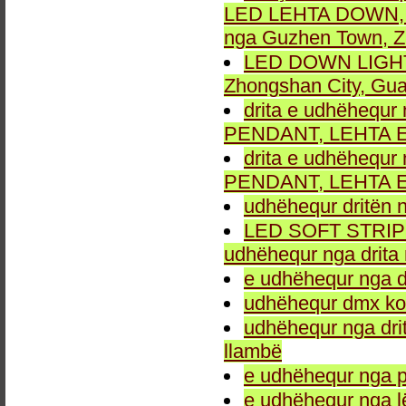
LED LEHTA DOWN, dr
nga Guzhen Town, Z
LED DOWN LIGHT fu
Zhongshan City, Gu
drita e udhëhequr 
PENDANT, LEHTA E
drita e udhëhequr 
PENDANT, LEHTA E
udhëhequr dritën n
LED SOFT STRIP LEH
udhëhequr nga drita 
e udhëhequr nga dr
udhëhequr dmx kon
udhëhequr nga drit
llambë
e udhëhequr nga p
e udhëhequr nga l