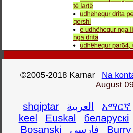
të lartë
udhëhequr drita pe
qershi
e udhëhequr nga li
nga drita
udhëhequr par64, 
©2005-2018 Karnar
Na kont
August 09
shqiptar
العربية
አማርኛ
keel
Euskal
беларускі
Bosanski
فارسی
Burry