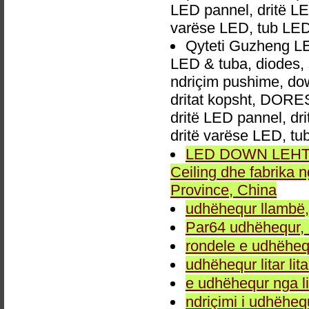
LED pannel, dritë LED
varëse LED, tub LED
Qyteti Guzheng LED
LED & tuba, diodes,
ndriçim pushime, down
dritat kopsht, DORES 
dritë LED pannel, dri
dritë varëse LED, t
LED DOWN LEHTA, 
Ceiling dhe fabrika
Province, China
udhëhequr llambë,
Par64 udhëhequr, d
rondele e udhëheq
udhëhequr litar lit
e udhëhequr nga li
ndriçimi i udhëheq