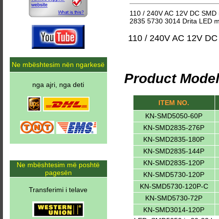
110 / 240V AC 12V DC SMD 5
2835 5730 3014 Drita LED me
110 / 240V AC 12V DC
Ne mbështesim nën ngarkesë
Product Model
nga ajri, nga deti
ITEM NO.
KN-SMD5050-60P
KN-SMD2835-276P
KN-SMD2835-180P
KN-SMD2835-144P
KN-SMD2835-120P
Ne mbështesim më poshtë
pagesën
KN-SMD5730-120P
KN-SMD5730-120P-C
Transferimi i telave
KN-SMD5730-72P
KN-SMD3014-120P