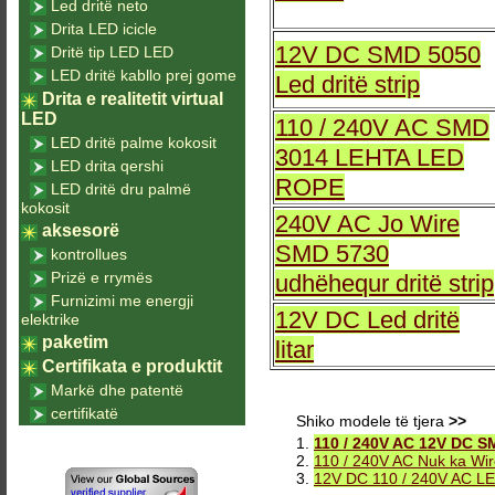
Led dritë neto
Drita LED icicle
12V DC SMD 5050
Dritë tip LED LED
LED dritë kabllo prej gome
Led dritë strip
Drita e realitetit virtual
LED
110 / 240V AC SMD
LED dritë palme kokosit
3014 LEHTA LED
LED drita qershi
ROPE
LED dritë dru palmë
kokosit
240V AC Jo Wire
aksesorë
SMD 5730
kontrollues
Prizë e rrymës
udhëhequr dritë strip
Furnizimi me energji
12V DC Led dritë
elektrike
paketim
litar
Certifikata e produktit
Markë dhe patentë
certifikatë
Shiko modele të tjera
>>
1.
110 / 240V AC 12V DC SM
2.
110 / 240V AC Nuk ka Wir
3.
12V DC 110 / 240V AC LED 