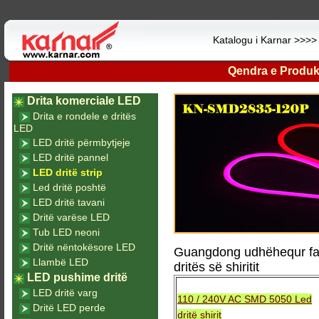
Katalogu i Karnar >>>
Qendra e Produk
Drita komerciale LED
Drita e rondele e dritës
LED
LED dritë përmbytjeje
LED dritë pannel
LED dritë strip
Led dritë poshtë
LED dritë tavani
Dritë varëse LED
Tub LED neoni
Dritë nëntokësore LED
Guangdong udhëhequr fab
Llambë LED
dritës së shiritit
LED pushime dritë
LED dritë varg
110 / 240V AC SMD 5050 Led
Dritë LED perde
dritë shirit