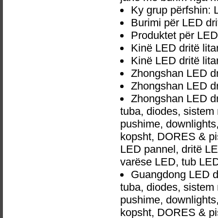
Ky grup përfshin: L
Burimi për LED drit
Produktet për LED d
Kinë LED dritë lita
Kinë LED dritë lit
Zhongshan LED drit
Zhongshan LED drit
Zhongshan LED drit
tuba, diodes, siste
pushime, downlights, d
kopsht, DORES & pish
LED pannel, dritë LED
varëse LED, tub LED
Guangdong LED dri
tuba, diodes, siste
pushime, downlights, d
kopsht, DORES & pish