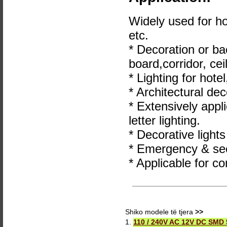
Widely used for ho
etc.
* Decoration or ba
board,corridor, ceil
* Lighting for hote
* Architectural dec
* Extensively appl
letter lighting.
* Decorative lights
* Emergency & secu
* Applicable for co
Shiko modele të tjera
>>
1.
110 / 240V AC 12V DC SMD 