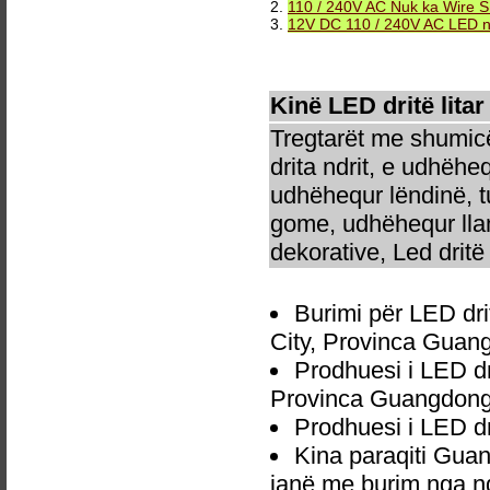
2.
110 / 240V AC Nuk ka Wire S
3.
12V DC 110 / 240V AC LED neo
Kinë LED dritë litar
Tregtarët me shumicë
drita ndrit, e udhëhe
udhëhequr lëndinë, t
gome, udhëhequr llam
dekorative, Led dritë 
Burimi për LED dri
City, Provinca Guan
Prodhuesi i LED dr
Provinca Guangdong
Prodhuesi i LED dr
Kina paraqiti Guan
janë me burim nga nd