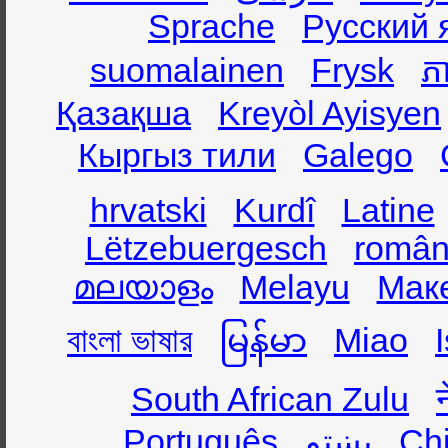
Sprache
Русский 
suomalainen
Frysk
ភា
Қазақша
Kreyòl Ayisyen
Кыргыз тили
Galego
hrvatski
Kurdî
Latine
Lëtzebuergesch
român
മലയാളം
Melayu
Мак
বাংলা ভাষার
မြန်မာ
Miao
South African Zulu
Português
پښتو
Ch