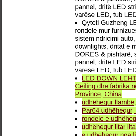
pannel, dritë LED str
varëse LED, tub LED
Qyteti Guzheng L
rondele mur furnizue
sistem ndriçimi aut
downlights, dritat e r
DORES & pishtarë, sp
pannel, dritë LED str
varëse LED, tub LED
LED DOWN LEHTA, 
Ceiling dhe fabrika
Province, China
udhëhequr llambë,
Par64 udhëhequr, d
rondele e udhëheq
udhëhequr litar lit
e udhëhequr nga li