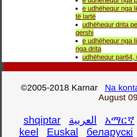
e udhëhequr nga p
e udhëhequr nga l
të lartë
udhëhequr drita pe
qershi
e udhëhequr nga li
nga drita
udhëhequr par64, 
©2005-2018 Karnar
Na kont
August 09
shqiptar
العربية
አማርኛ
keel
Euskal
беларускі