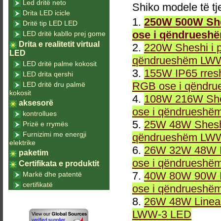
Led dritë neto
Shiko modele të tj
Drita LED icicle
1.
250W 500W She
Dritë tip LED LED
ose i qëndruesh
LED dritë kabllo prej gome
Drita e realitetit virtual
2.
220W Sheshi i 
LED
qëndrueshëm LWW
LED dritë palme kokosit
3.
155W IP65 rresh
LED drita qershi
RGB ose i qëndr
LED dritë dru palmë
kokosit
4.
108W 216W She
aksesorë
ose i qëndrueshë
kontrollues
5.
25W 48W Sheshi
Prizë e rrymës
Furnizimi me energji
qëndrueshëm LWW
elektrike
6.
26W 32W 48W L
paketim
ose i qëndrueshë
Certifikata e produktit
7.
40W 80W 90W L
Markë dhe patentë
certifikatë
ose i qëndrueshë
8.
26W 48W Linea
LWW-3 LED