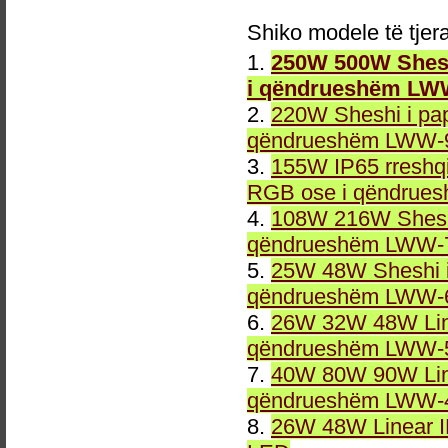
Shiko modele të tjer
1.
250W 500W Shesh
i qëndrueshëm LW
2.
220W Sheshi i pa
qëndrueshëm LWW-9
3.
155W IP65 rreshqi
RGB ose i qëndrue
4.
108W 216W Sheshi
qëndrueshëm LWW-7
5.
25W 48W Sheshi i
qëndrueshëm LWW-6
6.
26W 32W 48W Line
qëndrueshëm LWW-5
7.
40W 80W 90W Line
qëndrueshëm LWW-4
8.
26W 48W Linear 