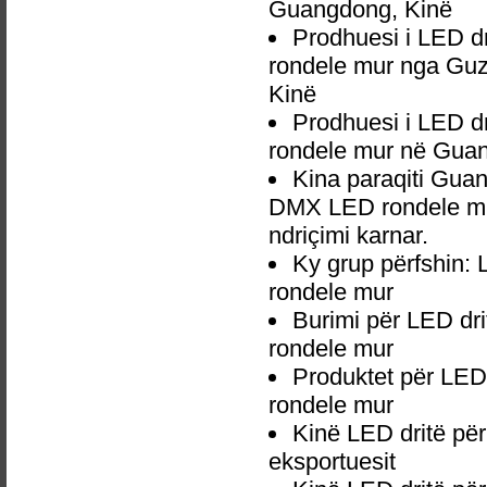
Guangdong, Kinë
Prodhuesi i LED 
rondele mur nga Gu
Kinë
Prodhuesi i LED 
rondele mur në Gua
Kina paraqiti Gua
DMX LED rondele mur
ndriçimi karnar.
Ky grup përfshin:
rondele mur
Burimi për LED d
rondele mur
Produktet për LE
rondele mur
Kinë LED dritë p
eksportuesit