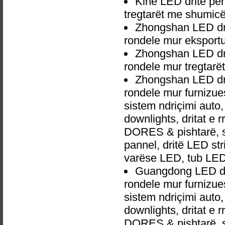
Kinë LED dritë p
tregtarët me shumic
Zhongshan LED dr
rondele mur eksportu
Zhongshan LED dr
rondele mur tregtar
Zhongshan LED dr
rondele mur furnizue
sistem ndriçimi aut
downlights, dritat e r
DORES & pishtarë, sp
pannel, dritë LED str
varëse LED, tub LED
Guangdong LED dr
rondele mur furnizue
sistem ndriçimi aut
downlights, dritat e r
DORES & pishtarë, sp