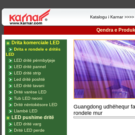
Katalogu i Karnar >>>
Qendra e Produk
Drita komerciale LED
Drita e rondele e dritës
LED
LED dritë përmbytjeje
LED dritë pannel
LED dritë strip
Led dritë poshtë
LED dritë tavani
Dritë varëse LED
Tub LED neoni
Dritë nëntokësore LED
Guangdong udhëhequr fa
Llambë LED
rondele mur
LED pushime dritë
LED dritë varg
Dritë LED perde