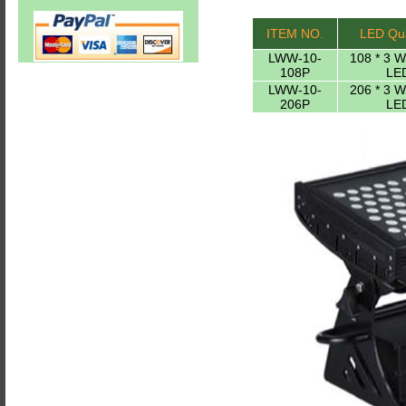
ITEM NO.
LED Qua
LWW-10-
108 * 3 
108P
LE
LWW-10-
206 * 3 
206P
LE