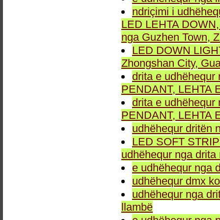
ndriçimi i udhëheq
LED LEHTA DOWN, dr
nga Guzhen Town, Z
LED DOWN LIGHT fu
Zhongshan City, Gu
drita e udhëhequr 
PENDANT, LEHTA E
drita e udhëhequr 
PENDANT, LEHTA E
udhëhequr dritën n
LED SOFT STRIP LEH
udhëhequr nga drita 
e udhëhequr nga dr
udhëhequr dmx kon
udhëhequr nga drit
llambë