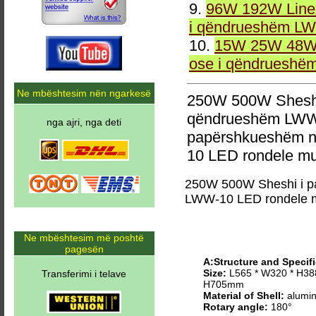
9.
96W 192W Linea
i qëndrueshëm LW
10.
15W 25W 48W 
ose i qëndrueshë
Ne mbështesim nën ngarkesë
250W 500W Sheshi
qëndrueshëm LWW-
nga ajri, nga deti
papërshkueshëm n
10 LED rondele mu
250W 500W Sheshi i p
LWW-10 LED rondele 
Ne mbështesim më poshtë
pagesën
A:Structure and Specifi
Size:
L565 * W320 * H38
Transferimi i telave
H705mm
Material of Shell:
alumin
Rotary angle:
180°