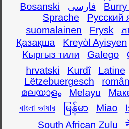
Bosanski
فارسی
Burry
Sprache
Русский 
suomalainen
Frysk
ភា
Қазақша
Kreyòl Ayisyen
Кыргыз тили
Galego
hrvatski
Kurdî
Latine
Lëtzebuergesch
român
മലയാളം
Melayu
Мак
বাংলা ভাষার
မြန်မာ
Miao
South African Zulu