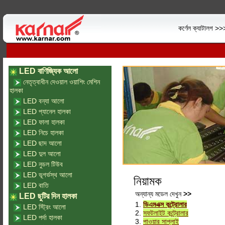
কর্ণেল ক্যাটালগ >
LED বাণিজ্যিক আলো
নেতৃত্বাধীন দেওয়াল ওয়াশিং মেশিন
হালকা
LED বন্যা আলো
LED প্যানেল হালকা
LED ফালা হালকা
LED নিচে হালকা
LED ছাদ আলো
LED দুল আলো
LED নুডল টিউব
LED ভূগর্ভস্থ আলো
নিয়ামক
LED বাতি
অন্যান্য মডেল দেখুন
>>
LED ছুটির দিন হালকা
1.
ডিএমএক্স কন্ট্রোলার
LED স্ট্রিং আলো
2.
সফটলাইট কন্ট্রোলার
LED পর্দা হালকা
3.
পাওয়ার সাপ্লাই