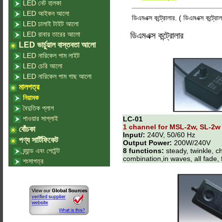
LED নেট হালকা
LED আইকন আলো
ডিএমএক্স কন্ট্রোলার. ( ডিএমএক্স কন্ট্রোল
LED ঢালাই টাইট আলো
LED রাবার তারের আলো
ডিএমএক্স কন্ট্রোলার
LED ভার্চুয়াল বাস্তবতা আলো
LED নারিকেল পাম লাইট
LED চেরি আলো
LED নারিকেল পাম গাছ আলো
মালপত্র
নিয়ামক
বৈদুতিক প্লাগ
পাওয়ার সাপ্লাই
LC-01
1 channel for MSL-2w, SL-2w
বোঁচকা
Input/:
240V, 50/60 Hz
পণ্য সার্টিফিকেট
Output Power:
200W/240V
ব্র্যান্ড এবং পেটেন্ট
8 functions:
steady, twinkle, ch
combination,in waves, all fade, f
শংসাপত্র