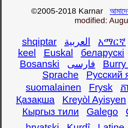
©2005-2018 Karnar
আমাদে
modified: Augu
shqiptar
العربية
አማርኛ
keel
Euskal
беларускі
Bosanski
فارسی
Burry
Sprache
Русский 
suomalainen
Frysk
ភា
Қазақша
Kreyòl Ayisyen
Кыргыз тили
Galego
hrvatski
Kurdî
Latine