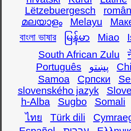
Lëtzebuergesch
român
മലയാളം
Melayu
Мак
বাংলা ভাষার
မြန်မာ
Miao
South African Zulu
Português
پښتو
Ch
Samoa
Српски
Se
slovenského jazyk
Slov
h-Alba
Sugbo
Somali
ไทย
Türk dili
Cymrae
Español
עברית
Ελληνι