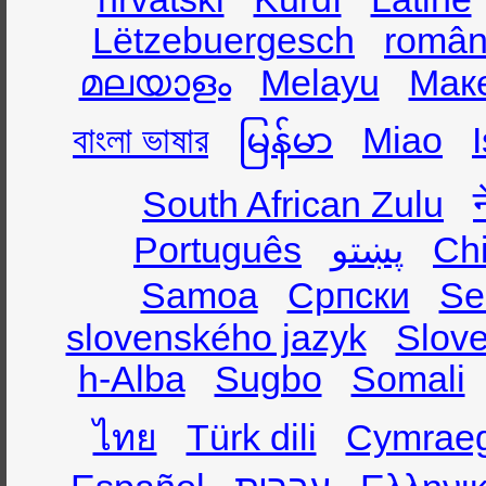
Lëtzebuergesch
român
മലയാളം
Melayu
Мак
বাংলা ভাষার
မြန်မာ
Miao
South African Zulu
Português
پښتو
Ch
Samoa
Српски
Se
slovenského jazyk
Slov
h-Alba
Sugbo
Somali
ไทย
Türk dili
Cymrae