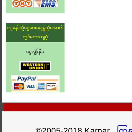
ကျနော်တို့ငွေပေးချေမှုကိုအောက်
တွင်ထောကျပံ့
ငွေလွှဲခြင်း
©2005-2018 Karnar
ကြှ