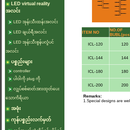
LED virtual reality
အလင်း
LED အုန်းသီးထန်းအလင်း
NO.OF
LED ချယ်ရီအလင်း
ITEM NO
BUBL(pcs
LED အုန်းသီးစွန်ပလွံပင်
ICL-120
120
အလင်း
ICL-144
144
ပစ္စည်းများ
controller
ICL-180
180
ပါဝါကို plug ကို
ICL-200
200
လျှပ်စစ်ဓာတ်အားထုတ်ပေး
Remarks:
သောကိရိယာ
1.Special designs are w
အဖုံး
ကုန်ပစ္စည်းလက်မှတ်