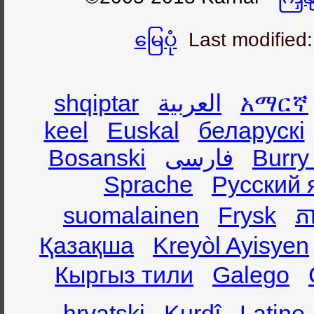
မြေပုံ
Last modified
shqiptar
العربية
አማርኛ
keel
Euskal
беларускі
Bosanski
فارسی
Burry
Sprache
Русский 
suomalainen
Frysk
ភា
Қазақша
Kreyòl Ayisyen
Кыргыз тили
Galego
hrvatski
Kurdî
Latine