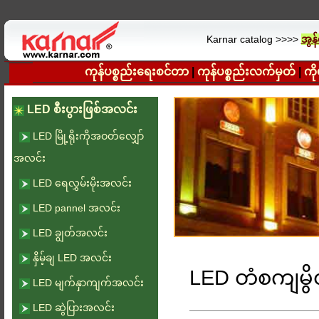
Karnar catalog >>>>
အွန်
ကုန်ပစ္စည်းရေးစင်တာ
|
ကုန်ပစ္စည်းလက်မှတ်
|
ကိ
LED စီးပွားဖြစ်အလင်း
LED မြို့ရိုးကိုအဝတ်လျှော်
အလင်း
LED ရေလွှမ်းမိုးအလင်း
LED pannel အလင်း
LED ချွတ်အလင်း
နှိမ့်ချ LED အလင်း
LED တံစကျမွ
LED မျက်နှာကျက်အလင်း
LED ဆွဲပြားအလင်း