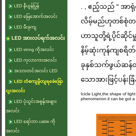
. , ဧည့်သည် '' အာရ
LED နီယွန်ပြွန်
LED မြေအောက်အလင်း
လိမ့်မည်ဟုတစ်စုံတ
LED မီးခှကျ
ဟာသူတို့ရဲ့ပိုင်ဆ
LED အားလပ်ရက်အလင်း
နိမ့်ဆုံးကုန်ကျစရ
LED string ကိုအလင်း
LED ကုလားကာအလင်း
ခုနှစ်သက်ဖွယ်ဆန်တဲ
အသားတင်အလင်း LED
သောအားဖြင့်ပန်းခြံ
LED တံစကျမွိတျရခေဲခြော
ငျးအလင်း
Icicle Light,the shape of light
phenomenon.it can be got a 
LED ပုံသွင်းအစွန်အဖျား
အလင်း
LED ရော်ဘာ cable ကို
အလင်း