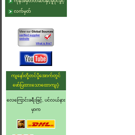
ကုန်အမှတ်တံဆိပ်နှင့်မူပိုင်ခွင့်
လက်မှတ်
ကျနော်တို့တင်ပို့အောက်တွင်
ဖော်ပြထားသောထောကျပံ့
လေကြောင်းခရီးဖြင့်, ပင်လယ်နား
မှာက