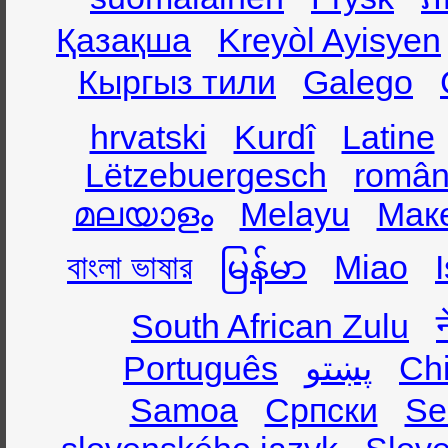
Қазақша
Kreyòl Ayisyen
Кыргыз тили
Galego
hrvatski
Kurdî
Latine
Lëtzebuergesch
român
മലയാളം
Melayu
Мак
বাংলা ভাষার
မြန်မာ
Miao
South African Zulu
Português
پښتو
Ch
Samoa
Српски
Se