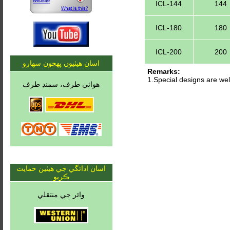
ICL-144
144
ICL-180
180
ICL-200
200
اسان هيٺيون پهچون سهارو
Remarks:
1.Special designs are w
هوائي طرف، سمنڊ طرف
اسان ادائگي جي ھيٺين حمايت
ڪريو
وائر جي منتقلي