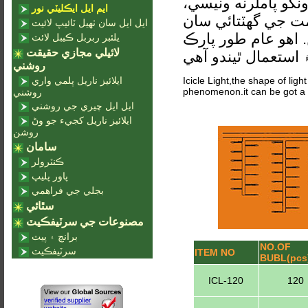
ونکو پاملرنه ونيسي
ايم ايل ايڪليٽي نور
مت جي گهٽتائي سان
ايل ايل سان ٺهيل ٽائيپ لائيٽ
 اهو عام طور پارڪ
يلئبر ربربل ڪيبل لائٽ
لائيلي مجازي حقيقت
استعمال ٿيندو آهي
روشني
ايلائيز ناريل پلمي واري
Icicle Light,the shape of light
phenomenon.it can be got a 
روشني
ايل ايل چيري جي روشني
ايلائيز ناريل کجيء جو وڻ
روشن
سامان
ڪنٽرولر
پاور پليپ
بجلي جي فراهمي
سٿائي
مصنوعات جي سرٽيفڪيٽ
برانچ ۽ پيٽ
NO.OF
سرٽيفڪيٽ
ITEM NO
BUBL(pcs
ICL-120
120