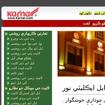
ائن ڏسو
لغت
|
و ڪريو
تجارتي ڪاروباري روشني
ڀت جي ڀت وڇرو
ٻوڏ جي ٻوڏ جي روشني
ايل ايم پيال جي روشني
لائيٽ پٽي جي روشني
هلڪو هيٺان آيل
ايل ايم ڏيٽر لائيٽ
لائيٽ لينٽ لائٽ
ايون ٽائيم
لائيٽ زمين جي روشني
آئي ايل ڏيئو
ايل ايڪليٽي نور
لائيٽ جي موڪل جو نظارو
ايل ايل اسٽرنگ لائيٽ
لائيٽ جي پردي لائيٽ
. قیادت واري قدم روشني لاء، ماڻهو پنهنجي ملڪيت جي چوڌاري خوشگوار
ايل ايم جي روشني