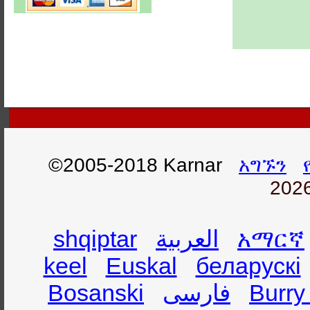
©2005-2018 Karnar
አግኙን
2026
shqiptar
العربية
አማርኛ
keel
Euskal
беларускі
Bosanski
فارسی
Burry