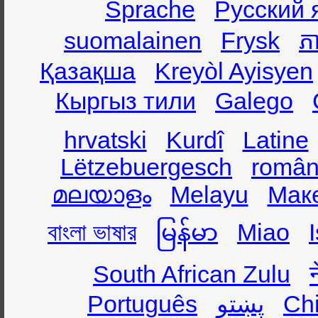
Sprache
Русский 
suomalainen
Frysk
ភា
Қазақша
Kreyòl Ayisyen
Кыргыз тили
Galego
hrvatski
Kurdî
Latine
Lëtzebuergesch
român
മലയാളം
Melayu
Мак
বাংলা ভাষার
မြန်မာ
Miao
South African Zulu
Português
پښتو
Ch