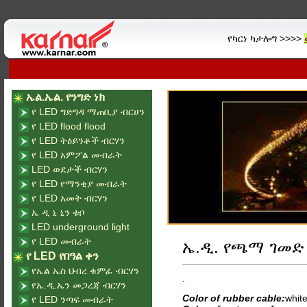
የካርነ ካታሎግ >>>>
ኤል.ኤል. የንግድ ነክ
የ LED ግድግዳ ማጠቢያ ብርሀን
የ LED flood flood
የ LED ትዕይንቶች ብርሃን
የ LED አምፖል መብራት
LED ወደታች ብርሃን
የ LED የማንቂያ መብራት
የ LED አመት ብርሃን
ኤ ዲ ኒ ኒን ቱቦ
LED underground light
የ LED መብራት
ኤ.ዲ. የጫማ ገመድ
የ LED የበዓል ቀን
የኤል ኤስ ህብረ ቁምፊ ብርሃን
.
የኤ.ዲ.ኤን መጋረጃ ብርሃን
Color of rubber cable:
white
የ LED ንጣፍ መብራት