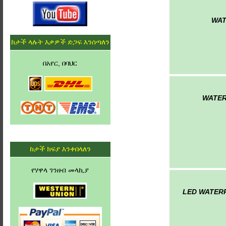
WAT
ከታች ላሉት እቃዎች ድጋፍ እንሰጣለን
በአየር, በባህር
WATER
ከታች ክፍያ እንቀበላለን
የሃዋላ ገንዘብ መላኪያ
LED WATER