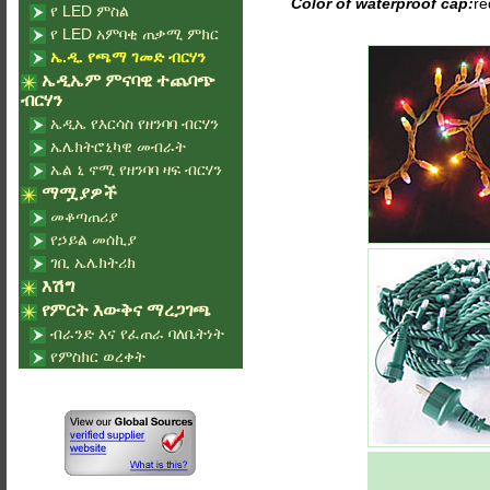
Color of waterproof cap:
re
የ LED ምስል
የ LED አምባቂ ጠቃሚ ምክር
ኤ.ዲ. የጫማ ገመድ ብርሃን
ኤዲኤም ምናባዊ ተጨባጭ
ብርሃን
ኤዲኤ የእርሳስ የዘንባባ ብርሃን
ኤሌክትሮኒካዊ መብራት
ኤል ኒ ኖሚ የዘንባባ ዛፍ ብርሃን
ማሟያዎች
መቆጣጠሪያ
የኃይል መሰኪያ
ገቢ ኤሌክትሪክ
እሽግ
የምርት እውቅና ማረጋገጫ
ብራንድ እና የፈጠራ ባለቤትነት
የምስክር ወረቀት