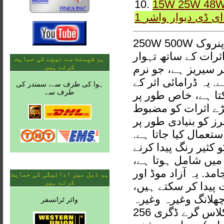
15W 25W لکیری پنروک IP65 DMX آرجیبی یا مستحکم LWW-
10.
ل ای ڈی دیوار واشر
250W 500W اسکوائر پنروک IP65 DMX آرجیبی یا مستحکم LWW-10 ایل
ثرات کے ساتھ تہوار
ہم شپمنٹ سے نیچے کی حمایت
کرتے ہیں
ر سیریز ہے، جو نرم
. یہ ڈرامائی اثر کے
ہوا کی طرف سے، سمندر کی
طرف سے
کتا ہے، خاص طور پر
بڑے اثرات کو مضبوط
رز کو بنیادی طور پر
ستعمال کیا جاتا ہے.
کثیر رنگ پیدا کرنے
 میں شامل ہوتا ہے،
موڈ اور DMX موڈ میں کام کر
ہم ذیل میں ادائیگی کی حمایت
کرتے ہیں
 پیدا کر سکتے ہیں،
گ وغیرہ وغیرہ. DMX
وائر ٹرانسفر
256 کلاس گرے ڈگری dimmer، DMX پروگرامنگ (بہت سے روشنی مل کر