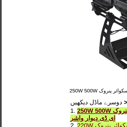
دوسرے ماڈل دیکھیں
250W 500W اسکوائر پنروک IP65 DMX آرجیبی یا مستحکم LWW-10 ایل
1.
ای ڈی دیوار واشر
220W اسکوائر پنروک IP65 DMX آرجیبی یا مستحکم LWW-9 ایل ای ڈی
2.