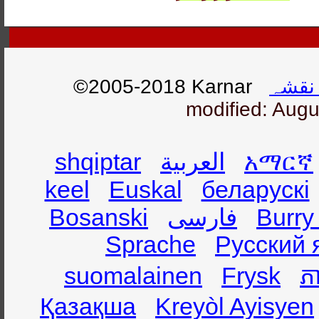
نقشہ
©2005-2018 Karnar
modified: Augu
አማርኛ
العربية
shqiptar
keel
Euskal
беларускі
Burry
فارسی
Bosanski
Sprache
Русский 
suomalainen
Frysk
ភា
Қазақша
Kreyòl Ayisyen