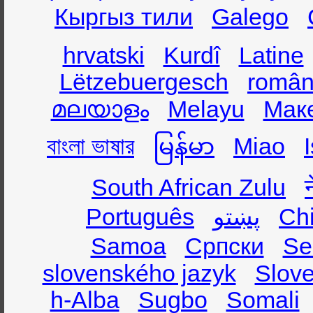
Кыргыз тили
Galego
hrvatski
Kurdî
Latine
Lëtzebuergesch
român
മലയാളം
Melayu
Мак
বাংলা ভাষার
မြန်မာ
Miao
South African Zulu
Ch
پښتو
Português
Samoa
Српски
Se
slovenského jazyk
Slov
h-Alba
Sugbo
Somali