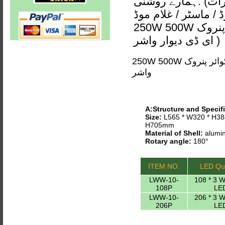
ات) .ہمارے روشنی
ام موڈ / DMX / آرجیبی یا مستحکم(
250W 500W اسکوائر پنروک IP65 DMX آرجیبی یا مستحکم LWW-10 ایل
ای ڈی دیوار واشر )
250W 500W اسکوائر پنروک IP65 DMX آرجیبی یا مستحکم LWW-10 ایل ای ڈی دیوار
واشر
A:Structure and Specifi
Size:
L565 * W320 * H38
H705mm
Material of Shell:
alumin
Rotary angle:
180°
ITEM NO.
LED Qua
LWW-10-
108 * 3 
108P
LE
LWW-10-
206 * 3 
206P
LE