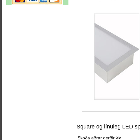
Square og línuleg LED spj
Skoða aðrar gerðir
>>