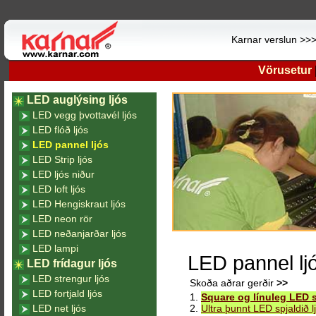
Karnar verslun >>
Vörusetur
LED auglýsing ljós
LED vegg þvottavél ljós
LED flóð ljós
LED pannel ljós
LED Strip ljós
LED ljós niður
LED loft ljós
LED Hengiskraut ljós
LED neon rör
LED neðanjarðar ljós
LED lampi
LED pannel lj
LED frídagur ljós
LED strengur ljós
Skoða aðrar gerðir
>>
LED fortjald ljós
1.
Square og línuleg LED s
LED net ljós
2.
Ultra þunnt LED spjaldið l