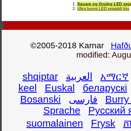
1.
Square og línuleg LED spja
2.
Ultra þunnt LED spjaldið ljós
©2005-2018 Karnar
Hafð
modified: Augu
shqiptar
العربية
አማርኛ
keel
Euskal
беларускі
Bosanski
فارسی
Burry
Sprache
Русский 
suomalainen
Frysk
ភា