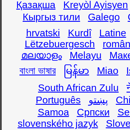
Қазақша
Kreyòl Ayisyen
Кыргыз тили
Galego
hrvatski
Kurdî
Latine
Lëtzebuergesch
român
മലയാളം
Melayu
Мак
বাংলা ভাষার
မြန်မာ
Miao
South African Zulu
Português
پښتو
Ch
Samoa
Српски
Se
slovenského jazyk
Slov