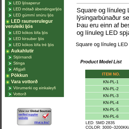
LED ljósaperur
LED mótað ábendingarljós
Square og línuleg L
LED gúmmí snúru ljós
lýsingarbúnaður se
LED raunverulegur
Þau eru einn af bes
veruleiki ljós
og línuleg LED spja
LED kókos lófa ljós
LED kirsuber ljós
Square og línuleg LED s
LED kókos lófa tré ljós
Aukahlutir
Stjórnandi
Product Model List
Stinga
Aflgjafi
ITEM NO.
Pökkun
Vara vottorð
KN-PL-1
Vörumerki og einkaleyfi
KN-PL-2
Vottorð
KN-PL-3
KN-PL-4
KN-PL-5
KN-PL-6
LED: SMD 2835
COLOR: 3000~3200KK