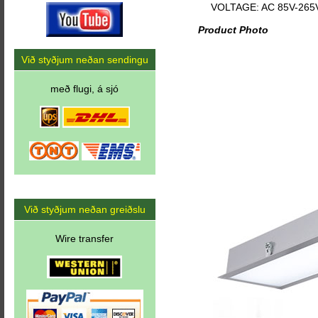
VOLTAGE: AC 85V-265
Product Photo
Við styðjum neðan sendingu
með flugi, á sjó
Við styðjum neðan greiðslu
Wire transfer