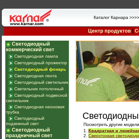
Каталог Карнара >>>
Центр продуктов
|
С
Светодиодный
коммерческий свет
Светодиодная лампа
Светодиодный прожектор
Светодиодный фонарь
Светодиодная лента
Светодиодный светильник
Светильник потолочный
Светодиодный подвесной
светильник
Светодиодная неоновая
трубка
Светодиодны
Светодиодный
подземный свет
Посмотреть другие модел
Светодиодный
1.
Квадратная и линейна
праздничный свет
2.
Сверхтонкая светодиод