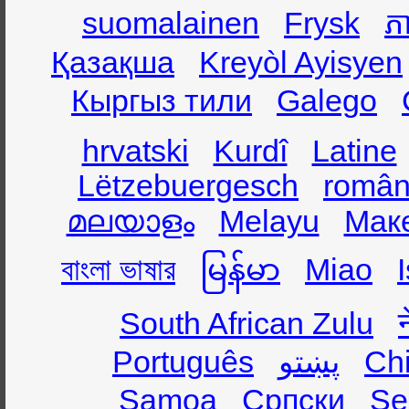
suomalainen
Frysk
ភា
Қазақша
Kreyòl Ayisyen
Кыргыз тили
Galego
hrvatski
Kurdî
Latine
Lëtzebuergesch
român
മലയാളം
Melayu
Мак
বাংলা ভাষার
မြန်မာ
Miao
South African Zulu
Português
پښتو
Ch
Samoa
Српски
Se