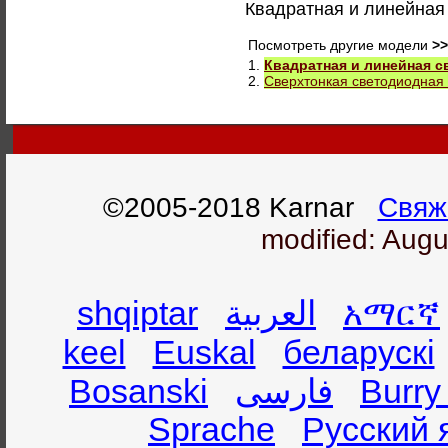
Квадратная и линейная
Посмотреть другие модели
>>
1.
Квадратная и линейная с
2.
Сверхтонкая светодиодная
©2005-2018 Karnar
Свяж
modified: Augu
shqiptar
العربية
አማርኛ
keel
Euskal
беларускі
Bosanski
فارسی
Burry
Sprache
Русский 