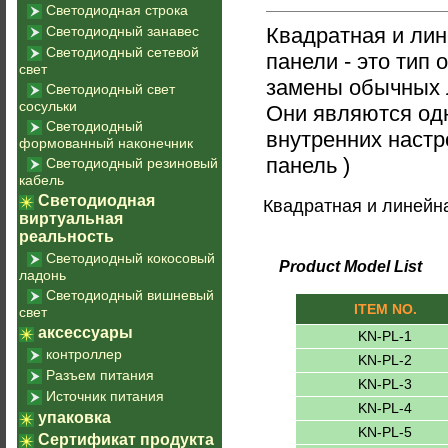
Светодиодная строка
Светодиодный занавес
Квадратная и ли
Светодиодный сетевой
панели - это тип
свет
замены обычных 
Светодиодный свет
сосульки
Они являются од
Светодиодный
внутренних настр
формованный наконечник
панель )
Светодиодный резиновый
кабель
Светодиодная
Квадратная и линейн
виртуальная
реальность
Светодиодный кокосовый
Product Model List
ладонь
Светодиодный вишневый
ITEM NO.
свет
аксессуары
KN-PL-1
контроллер
KN-PL-2
Разъем питания
KN-PL-3
Источник питания
KN-PL-4
упаковка
KN-PL-5
Сертификат продукта