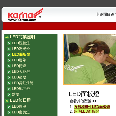
卡納爾目錄 >
LED商業照明
LED洗牆燈
LED泛光燈
LED面板燈
LED燈帶
LED筒燈
LED天花燈
LED吊燈
LED霓虹燈管
LED地下燈
LED面板燈
點燈
LED節日燈
查看其他型號
>>
LED燈串
1.
方形和線性LED面板燈
2.
超薄LED面板燈
LED窗簾燈