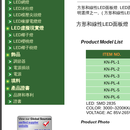
LED網燈
方形和線性LED面板燈. 
LED冰柱燈
明選擇之一。( 方形和線性LE
LED模壓尖頭燈
LED橡膠電纜燈
方形和線性LED面板燈
LED虛擬現實燈
LED椰子燈
LED櫻桃燈
Product Model List
LED椰子樹燈
ITEM NO.
飾品
調節器
KN-PL-1
電源插頭
KN-PL-2
電源
KN-PL-3
填料
KN-PL-4
產品證書
KN-PL-5
品牌和專利
KN-PL-6
證書
LED: SMD 2835
COLOR: 3000~3200KK
VOLTAGE: AC 85V-265
Product Photo