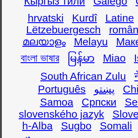
Кыргыз тили
Galego
hrvatski
Kurdî
Latine
Lëtzebuergesch
român
മലയാളം
Melayu
Мак
বাংলা ভাষার
မြန်မာ
Miao
South African Zulu
Português
پښتو
Ch
Samoa
Српски
Se
slovenského jazyk
Slov
h-Alba
Sugbo
Somali