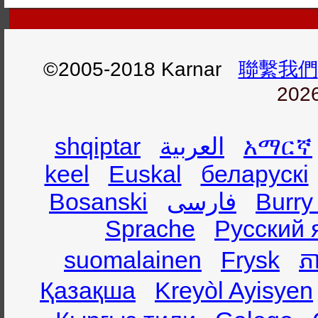
©2005-2018 Karnar
聯繫我們
2026
shqiptar
العربية
አማርኛ
keel
Euskal
беларускі
Bosanski
فارسی
Burry
Sprache
Русский 
suomalainen
Frysk
ភា
Қазақша
Kreyòl Ayisyen