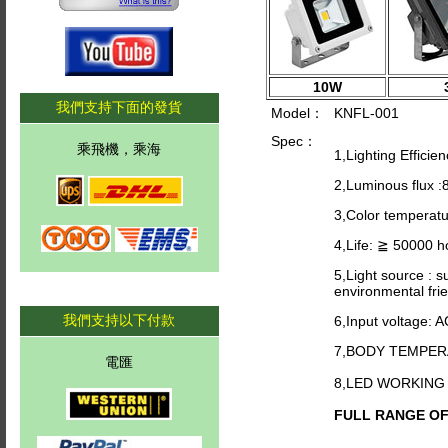
10W
我們支持下面的發貨
Model：
KNFL-001
Spec：
乘飛機，乘海
1,Lighting Effici
2,Luminous flux 
3,Color temperat
4,Life: ≧ 50000 h
5,Light source : s
environmental frie
我們支持以下付款
6,Input voltage: 
7,BODY TEMPER
電匯
8,LED WORKING
FULL RANGE OF C