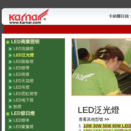
卡納爾目錄 >
LED商業照明
LED洗牆燈
LED泛光燈
LED面板燈
LED燈帶
LED筒燈
LED天花燈
LED吊燈
LED霓虹燈管
LED地下燈
點燈
LED泛光燈
LED節日燈
查看其他型號
>>
LED燈串
1.
10W 30W 50W 80W LE
LED窗簾燈