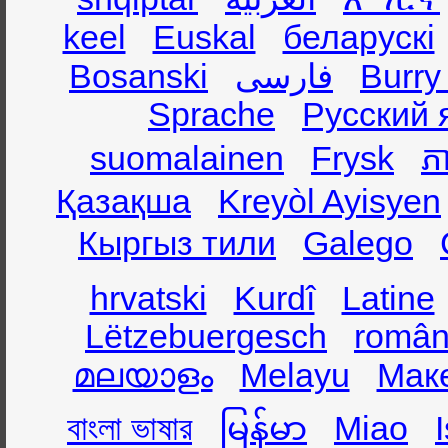
keel
Euskal
беларускі
Bosanski
فارسی
Burry
Sprache
Русский 
suomalainen
Frysk
ភា
Қазақша
Kreyòl Ayisyen
Кыргыз тили
Galego
hrvatski
Kurdî
Latine
Lëtzebuergesch
român
മലയാളം
Melayu
Мак
বাংলা ভাষার
မြန်မာ
Miao