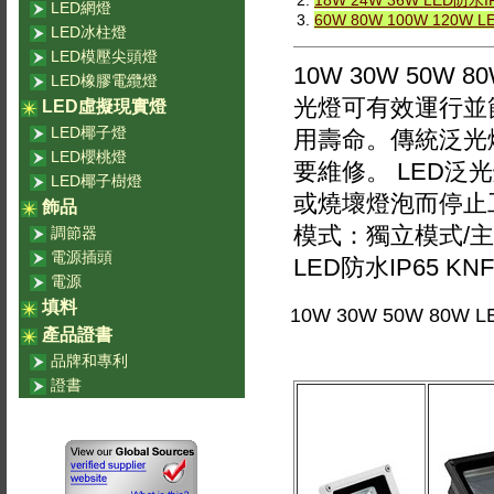
2.
18W 24W 36W LED防水I
LED網燈
3.
60W 80W 100W 120W 
LED冰柱燈
LED模壓尖頭燈
10W 30W 50W 
LED橡膠電纜燈
光燈可有效運行並
LED虛擬現實燈
LED椰子燈
用壽命。傳統泛光
LED櫻桃燈
要維修。 LED
LED椰子樹燈
或燒壞燈泡而停止
飾品
模式：獨立模式/主/從模
調節器
電源插頭
LED防水IP65 KNF
電源
填料
10W 30W 50W 80W 
產品證書
品牌和專利
證書