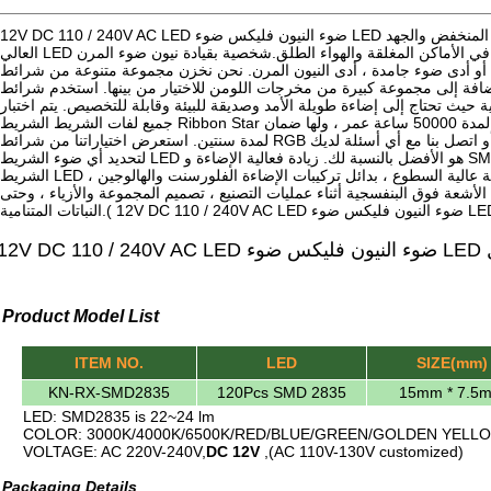
12V DC 110 / 240V AC LED ضوء النيون فليكس ضوء LED حبل. لدينا أكبر تشكيلة من الجهد المنخفض والجهد
العالي LED أضواء قطاع لكل من تطبيقات الإضاءة في الأماكن المغلقة والهواء الطلق.شخصية بقيادة نيون ضوء المرن
أو أدى ضوء جامدة ، أدى النيون المرن. نحن نخزن مجموعة متنوعة من شرائط CE في جميع درجات حرارة كلفن
المرغوبة بالإضافة إلى مجموعة كبيرة من مخرجات اللومن للاختيار من بينها. استخدم شرائط LED ية
ة حيث تحتاج إلى إضاءة طويلة الأمد وصديقة للبيئة وقابلة للتخصيص. يتم اختبار
جميع لفات الشريط الشريط Ribbon Star ذات الجهد المنخفض ، ويتم تقييمها لمدة 50000 ساعة عمر ، ولها ضمان
لمدة سنتين. استعرض اختياراتنا من شرائط RGB الأولية وشرائح اللون الواحد أدناه أو اتصل بنا مع أي أسئلة لديك
لتحديد أي ضوء الشريط LED هو الأفضل بالنسبة لك. زيادة فعالية الإضاءة و SMDs ذات الطاقة العالية سمحت بإضاءة
الشريط LED تستخدم في تطبيقات مثل إضاءة مهمة عالية السطوع ، بدائل تركيبات الإضاءة الفلورسنت والهالوجين ،
لأشعة فوق البنفسجية أثناء عمليات التصنيع ، تصميم المجموعة والأزياء ، وحتى
12V DC 
Product Model List
ITEM NO.
LED
SIZE(mm)
KN-RX-SMD2835
120Pcs SMD 2835
15mm * 7.5
LED: SMD2835 is 22~24 lm
COLOR: 3000K/4000K/6500K/RED/BLUE/GREEN/GOLDEN YELLO
VOLTAGE: AC 220V-240V,
DC 12V
,(AC 110V-130V customized)
Packaging Details