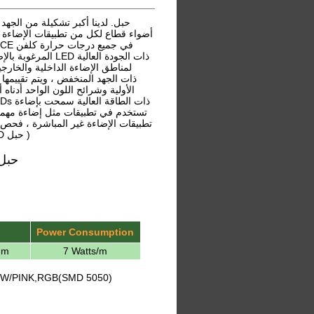
ذات الجودة العال
لمناطق الإضاءة الداخلية والخارجي
تطبيقات الإضاءة غير المباشرة ، فحص ا
النباتات المتنامية.( 12V DC 110 / 240V AC LED ضوء النيون فليكس ضوء LED حبل )
110 / 240V AC LED ضوء النيون فليكس ضوء LED حبل
Power Consumption
mm
7 Watts/m
W/PINK,RGB(SMD 5050)