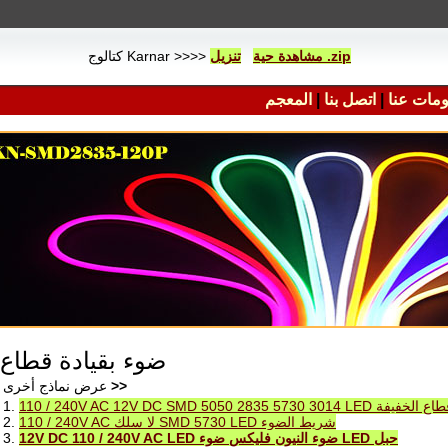
تنزيل .zip
مشاهدة حية
كتالوج Karnar >>>>
المعجم
|
اتصل بنا
|
مات عنا
ضوء بقيادة قطاع
عرض نماذج أخرى
>>
1.
110 / 240V AC 12V DC SMD 5050 2835 5730 3014 LED  الخفيفة
2.
110 / 240V AC لا سلك SMD 5730 LED شريط الضوء
3.
12V DC 110 / 240V AC LED ضوء النيون فليكس ضوء LED حبل