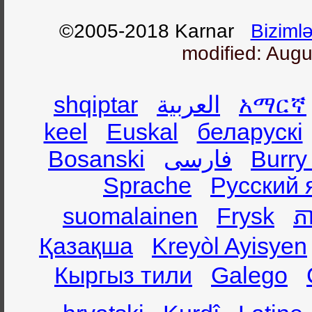
©2005-2018 Karnar
Biziml
modified: Augu
shqiptar
العربية
አማርኛ
keel
Euskal
беларускі
Bosanski
فارسی
Burry
Sprache
Русский 
suomalainen
Frysk
ភា
Қазақша
Kreyòl Ayisyen
Кыргыз тили
Galego