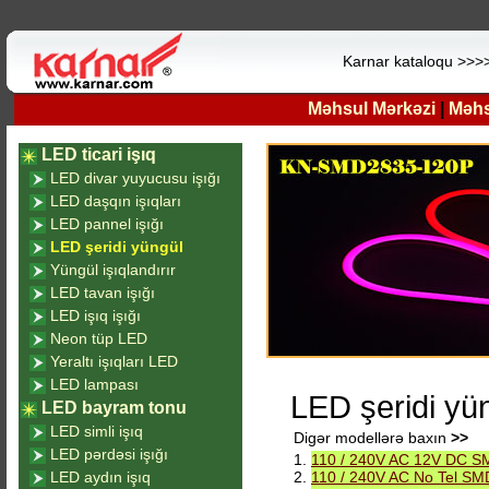
Karnar kataloqu >>>
Məhsul Mərkəzi
|
Məhsu
LED ticari işıq
LED divar yuyucusu işığı
LED daşqın işıqları
LED pannel işığı
LED şeridi yüngül
Yüngül işıqlandırır
LED tavan işığı
LED işıq işığı
Neon tüp LED
Yeraltı işıqları LED
LED lampası
LED şeridi yü
LED bayram tonu
LED simli işıq
Digər modellərə baxın
>>
LED pərdəsi işığı
1.
110 / 240V AC 12V DC SM
LED aydın işıq
2.
110 / 240V AC No Tel SMD