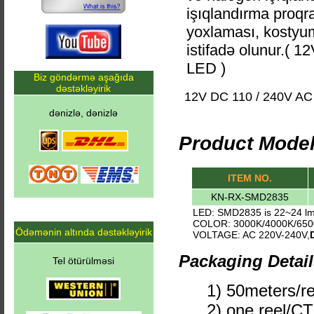
işıqlandırma proqra
yoxlaması, kostyum 
istifadə olunur.( 1
LED )
Biz göndərmə aşağıda
dəstəkləyirik
12V DC 110 / 240V AC n
dənizlə, dənizlə
Product Model
ITEM NO.
KN-RX-SMD2835
LED: SMD2835 is 22~24 l
COLOR: 3000K/4000K/65
Ödəmənin altında dəstəkləyirik
VOLTAGE: AC 220V-240V,
Packaging Detail
Tel ötürülməsi
1) 50meters/re
2) one reel/C