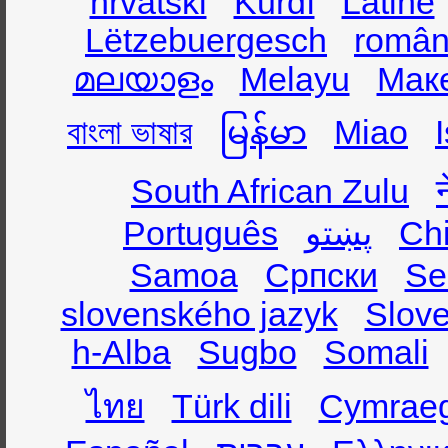
hrvatski
Kurdî
Latine
Lëtzebuergesch
român
മലയാളം
Melayu
Мак
বাংলা ভাষার
မြန်မာ
Miao
South African Zulu
Português
پښتو
Ch
Samoa
Српски
Se
slovenského jazyk
Slov
h-Alba
Sugbo
Somali
ไทย
Türk dili
Cymrae