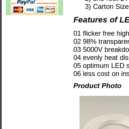
3) Carton Siz
Features of LE
01 flicker free hig
02 98% transpare
03 5000V breakdow
04 evenly heat di
05 optimum LED str
06 less cost on i
Product Photo