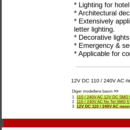
* Lighting for hote
* Architectural dec
* Extensively appl
letter lighting.
* Decorative lights
* Emergency & secu
* Applicable for co
12V DC 110 / 240V AC neo
Digər modellərə baxın
>>
1.
110 / 240V AC 12V DC SMD 5
2.
110 / 240V AC No Tel SMD 57
3.
12V DC 110 / 240V AC neon f