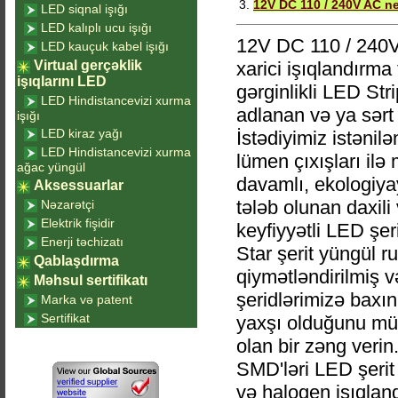
3.
12V DC 110 / 240V AC neo
LED siqnal işığı
LED kalıplı ucu işığı
12V DC 110 / 240V 
LED kauçuk kabel işığı
Virtual gerçəklik
xarici işıqlandırma
işıqlarını LED
gərginlikli LED Str
LED Hindistancevizi xurma
adlanan və ya sərt 
işığı
LED kiraz yağı
İstədiyimiz istənil
LED Hindistancevizi xurma
lümen çıxışları ilə
ağac yüngül
davamlı, ekologiyay
Aksessuarlar
tələb olunan daxili
Nəzarətçi
Elektrik fişidir
keyfiyyətli LED şeri
Enerji təchizatı
Star şerit yüngül r
Qablaşdırma
qiymətləndirilmiş 
Məhsul sertifikatı
şeridlərimizə baxın
Marka və patent
Sertifikat
yaxşı olduğunu müə
olan bir zəng verin
SMD'ləri LED şerit 
və halogen işıqland