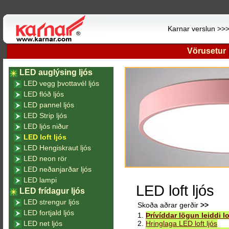
Karnar verslun >>
Vörusetur
LED auglýsing ljós
LED vegg þvottavél ljós
LED flóð ljós
LED pannel ljós
LED Strip ljós
LED ljós niður
LED loft ljós
LED Hengiskraut ljós
LED neon rör
LED neðanjarðar ljós
LED lampi
LED loft ljós
LED frídagur ljós
LED strengur ljós
Skoða aðrar gerðir
>>
LED fortjald ljós
1.
Þrívíddar lögun leiddi lo
LED net ljós
2.
Hringlaga LED loft ljós