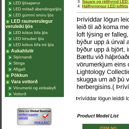
3.
Square og rétthyrnd LED lo
LED ljósaperur
4.
Hálfhyrningur LED loftljós
LED mótað ábendingarljós
LED gúmmí snúru ljós
Þrívíddar lögun lei
LED raunverulegur
leið til að koma með
veruleiki ljós
LED kókos lófa ljós
loft lýsing er falle
LED kirsuber ljós
býður upp á úrval 
LED kókos lófa tré ljós
býður upp á björt, i
Aukahlutir
Bættu við háþróaðr
Stjórnandi
Stinga
vörumerkjum eins o
Aflgjafi
Lightology Collecti
Pökkun
skugga um að þú ve
Vara vottorð
herbergisins.( Þríví
Vörumerki og einkaleyfi
Vottorð
Þrívíddar lögun leiddi lo
Product Model List
ITEM NO.