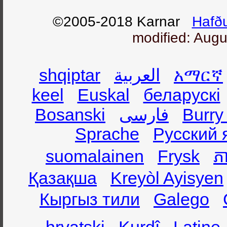
©2005-2018 Karnar
Hafð
modified: Augu
shqiptar
العربية
አማርኛ
keel
Euskal
беларускі
Bosanski
فارسی
Burry
Sprache
Русский 
suomalainen
Frysk
ភា
Қазақша
Kreyòl Ayisyen
Кыргыз тили
Galego