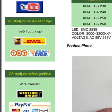
KN-CL1-30*30
KN-CL1-40*40
KN-CL1-50*50
Við styðjum neðan sendingu
KN-CL1-60*60
LED: SMD 2835
með flugi, á sjó
COLOR: 3000~3200KK/4
VOLTAGE: AC 85V-265V
Product Photo
Við styðjum neðan greiðslu
Wire transfer