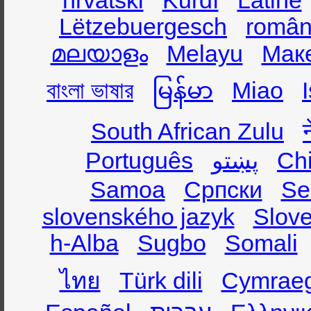
hrvatski
Kurdî
Latine
Lëtzebuergesch
român
മലയാളം
Melayu
Мак
বাংলা ভাষার
မြန်မာ
Miao
South African Zulu
Português
پښتو
Ch
Samoa
Српски
Se
slovenského jazyk
Slov
h-Alba
Sugbo
Somali
ไทย
Türk dili
Cymrae