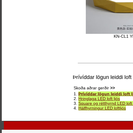
KN-CL1 
Þrívíddar lögun leiddi loft 
Skoða aðrar gerðir
>>
1.
Þrívíddar lögun leiddi loft l
2.
Hringlaga LED loft ljós
3.
Square og rétthyrnd LED loft 
4.
Hálfhyrningur LED loftljós