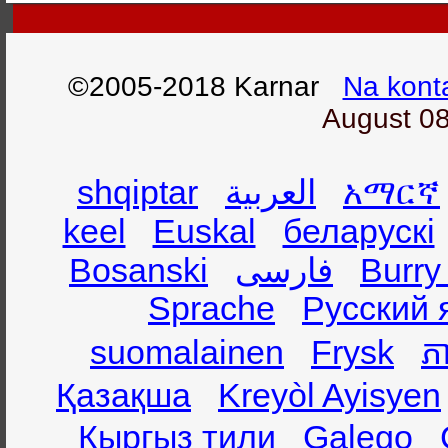
©2005-2018 Karnar
Na kont
August 08
shqiptar
العربية
አማርኛ
keel
Euskal
беларускі
Bosanski
فارسی
Burry
Sprache
Русский 
suomalainen
Frysk
ភា
Қазақша
Kreyòl Ayisyen
Кыргыз тили
Galego