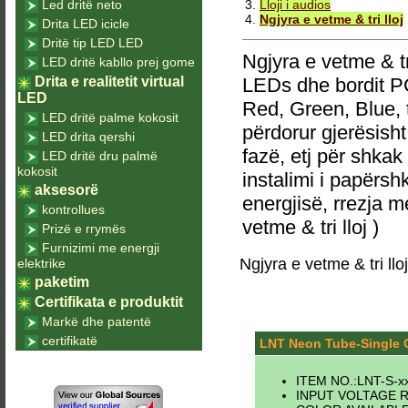
Led dritë neto
3.
Lloji i audios
4.
Ngjyra e vetme & tri lloj
Drita LED icicle
Dritë tip LED LED
Ngjyra e vetme & 
LED dritë kabllo prej gome
Drita e realitetit virtual
LEDs dhe bordit PCB
LED
Red, Green, Blue, 
LED dritë palme kokosit
përdorur gjerësisht
LED drita qershi
fazë, etj për shkak
LED dritë dru palmë
kokosit
instalimi i papërsh
aksesorë
energjisë, rrezja m
kontrollues
vetme & tri lloj )
Prizë e rrymës
Furnizimi me energji
Ngjyra e vetme & tri lloj
elektrike
paketim
Certifikata e produktit
Markë dhe patentë
certifikatë
LNT Neon Tube-Single 
ITEM NO.:LNT-S-xx
INPUT VOLTAGE R