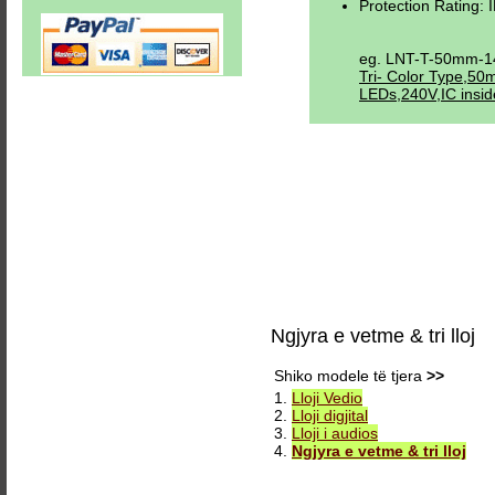
Protection Rating: 
eg. LNT-T-50mm-1
Tri- Color Type,50
LEDs,240V,IC insid
Ngjyra e vetme & tri lloj
Shiko modele të tjera
>>
1.
Lloji Vedio
2.
Lloji digjital
3.
Lloji i audios
4.
Ngjyra e vetme & tri lloj