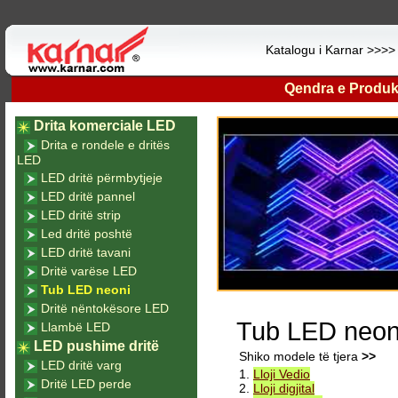
Katalogu i Karnar >>>
Qendra e Produk
Drita komerciale LED
Drita e rondele e dritës
LED
LED dritë përmbytjeje
LED dritë pannel
LED dritë strip
Led dritë poshtë
LED dritë tavani
Dritë varëse LED
Tub LED neoni
Dritë nëntokësore LED
Tub LED neon
Llambë LED
LED pushime dritë
Shiko modele të tjera
>>
LED dritë varg
1.
Lloji Vedio
Dritë LED perde
2.
Lloji digjital