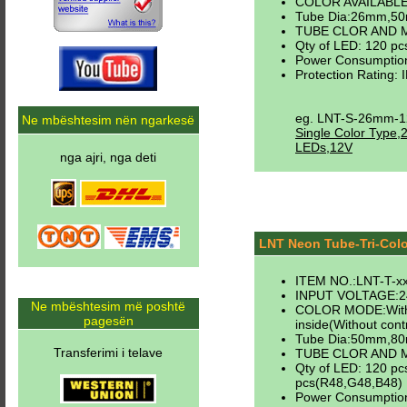
COLOR AVAILABLE:wh
Tube Dia:26mm,
TUBE CLOR AND MA
Qty of LED: 120 pc
Power Consumptio
Protection Rating: 
eg. LNT-S-26mm-
Ne mbështesim nën ngarkesë
Single Color Type
LEDs,12V
nga ajri, nga deti
LNT Neon Tube-Tri-Colo
ITEM NO.:LNT-T-xx
INPUT VOLTAGE:2
Ne mbështesim më poshtë
COLOR MODE:With 
pagesën
inside(Without contr
Tube Dia:50mm,8
Transferimi i telave
TUBE CLOR AND MA
Qty of LED: 120 p
pcs(R48,G48,B48)
Power Consumptio