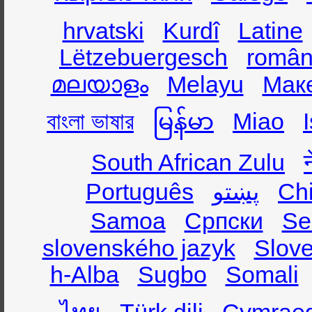
hrvatski
Kurdî
Latine
Lëtzebuergesch
român
മലയാളം
Melayu
Мак
বাংলা ভাষার
မြန်မာ
Miao
South African Zulu
Português
پښتو
Ch
Samoa
Српски
Se
slovenského jazyk
Slov
h-Alba
Sugbo
Somali