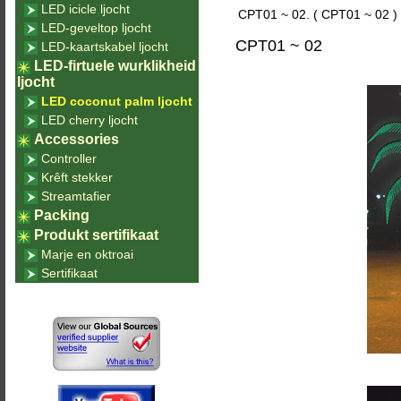
LED icicle ljocht
CPT01 ~ 02. ( CPT01 ~ 02 )
LED-geveltop ljocht
CPT01 ~ 02
LED-kaartskabel ljocht
LED-firtuele wurklikheid
ljocht
LED coconut palm ljocht
LED cherry ljocht
Accessories
Controller
Krêft stekker
Streamtafier
Packing
Produkt sertifikaat
Marje en oktroai
Sertifikaat