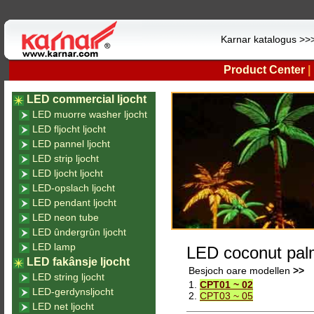
Karnar katalogus >
Product Center
|
LED commercial ljocht
LED muorre washer ljocht
LED fljocht ljocht
LED pannel ljocht
LED strip ljocht
LED ljocht ljocht
LED-opslach ljocht
LED pendant ljocht
LED neon tube
LED ûndergrûn ljocht
LED lamp
LED coconut palm
LED fakânsje ljocht
Besjoch oare modellen
>>
LED string ljocht
1.
CPT01 ~ 02
LED-gerdynsljocht
2.
CPT03 ~ 05
LED net ljocht