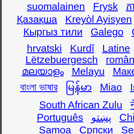
suomalainen
Frysk
ភា
Қазақша
Kreyòl Ayisyen
Кыргыз тили
Galego
hrvatski
Kurdî
Latine
Lëtzebuergesch
român
മലയാളം
Melayu
Мак
বাংলা ভাষার
မြန်မာ
Miao
South African Zulu
Português
پښتو
Ch
Samoa
Српски
Se