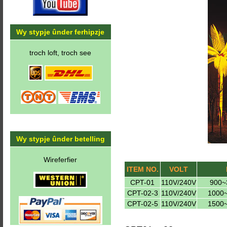
Wy stypje ûnder ferhipzje
troch loft, troch see
Wy stypje ûnder betelling
Wireferfier
ITEM NO.
VOLT
CPT-01
110V/240V
900~
CPT-02-3
110V/240V
1000
CPT-02-5
110V/240V
1500