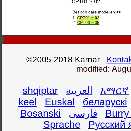
CPT01 ~ 02
Besjoch oare modellen
>>
1.
CPT01 ~ 02
2.
CPT03 ~ 05
©2005-2018 Karnar
Konta
modified: Augu
shqiptar
العربية
አማርኛ
keel
Euskal
беларускі
Bosanski
فارسی
Burry
Sprache
Русский 