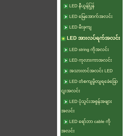
LED နီယွန်ပြွန်
LED မြေအောက်အလင်း
LED မီးခှကျ
LED အားလပ်ရက်အလင်း
LED string ကိုအလင်း
LED ကုလားကာအလင်း
အသားတင်အလင်း LED
LED တံစကျမွိတျရခေဲခြော
ငျးအလင်း
LED ပုံသွင်းအစွန်အဖျား
အလင်း
LED ရော်ဘာ cable ကို
အလင်း