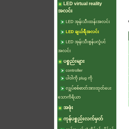
LED virtual reality
အလင်း
LED အုန်းသီးထန်းအလင်း
LED ချယ်ရီအလင်း
LED အုန်းသီးစွန်ပလွံပင်
အလင်း
ပစ္စည်းများ
controller
ပါဝါကို plug ကို
လျှပ်စစ်ဓာတ်အားထုတ်ပေး
သောကိရိယာ
အဖုံး
ကုန်ပစ္စည်းလက်မှတ်