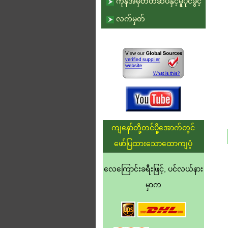
ကုန်အမှတ်တံဆိပ်နှင့်မူပိုင်ခွင့်
လက်မှတ်
ကျနော်တို့တင်ပို့အောက်တွင်
ဖော်ပြထားသောထောကျပံ့
လေကြောင်းခရီးဖြင့်, ပင်လယ်နား
မှာက