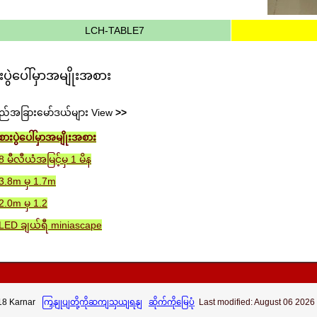
LCH-TABLE7
းပွဲပေါ်မှာအမျိုးအစား
်အခြားမော်ဒယ်များ View
>>
စားပွဲပေါ်မှာအမျိုးအစား
8 မီလီယံအမြင့်မှ 1 မိန
3.8m မှ 1.7m
2.0m မှ 1.2
LED ချယ်ရီ miniascape
18 Karnar
ကြှနျုပျတို့ကိုဆကျသှယျရနျ
ဆိုက်ကိုမြေပုံ
Last modified: August 06 2026