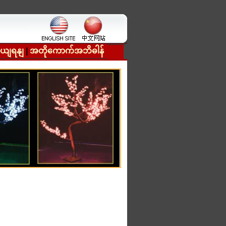
ှယျရနျ
|
အတိုကောက်အဘိဓါန်