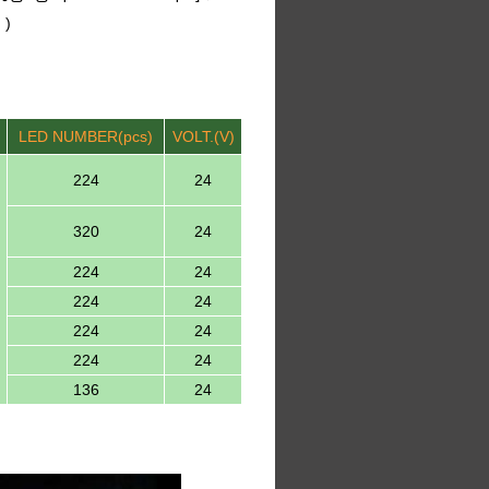
 )
LED NUMBER(pcs)
VOLT.(V)
224
24
320
24
224
24
224
24
224
24
224
24
136
24