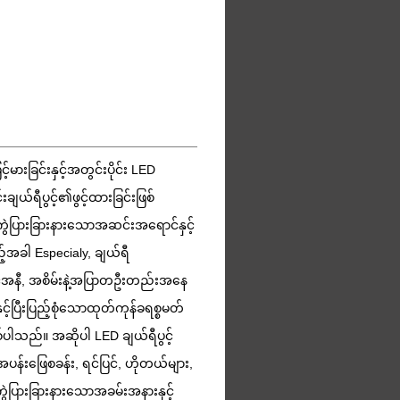
းခြင်းနှင့်အတွင်းပိုင်း LED
ျယ်ရီပွင့်၏ဖွင့်ထားခြင်းဖြစ်
ဲပြားခြားနားသောအဆင်းအရောင်နှင့်
ခါ Especialy, ချယ်ရီ
့အနီ, အစိမ်းနဲ့အပြာတဦးတည်းအနေ
င့်ပြီးပြည့်စုံသောထုတ်ကုန်ခရစ္စမတ်
်ပါသည်။ အဆိုပါ LED ချယ်ရီပွင့်
န်းဖြေစခန်း, ရင်ပြင်, ဟိုတယ်များ,
ကွဲပြားခြားနားသောအခမ်းအနားနှင့်