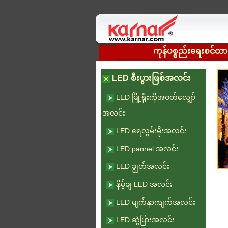
ကုန်ပစ္စည်းရေးစင်တာ
LED စီးပွားဖြစ်အလင်း
LED မြို့ရိုးကိုအဝတ်လျှော်
အလင်း
LED ရေလွှမ်းမိုးအလင်း
LED pannel အလင်း
LED ချွတ်အလင်း
နှိမ့်ချ LED အလင်း
LED မျက်နှာကျက်အလင်း
LED ဆွဲပြားအလင်း