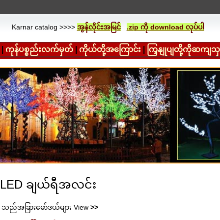
Karnar catalog >>>>
အွန်လိုင်းအမြင်
.zip ကို download လုပ်ပါ
|
ကုန်ပစ္စည်းလက်မှတ်
|
ကိုယ်တို့အကြောင်း
|
ကြှနျုပျတို့ကိုဆကျသ
LED ချယ်ရီအလင်း
သည်အခြားမော်ဒယ်များ View
>>