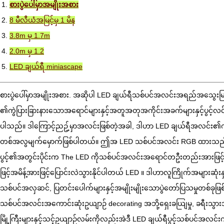
1.
စားပွဲပေါ်မှာအမျိုးအစား
2.
8 မီလီယံအမြင့်မှ 1 မိန
3.
3.8m မှ 1.7m
4.
2.0m မှ 1.2
5.
LED ချယ်ရီ miniascape
စားပွဲပေါ်မှာအမျိုးအစား. အဆိုပါ LED ချယ်ရီသစ်ပင်အလင်းအရည်အသွေးမြင့်မာ
၏ကွဲပြားခြားနားသောအရောင်များနှင့်အတူအတုအကိုင်းအခက်များနှင့်ပွင့်လင်းခ
ပါသည်။ ဒါကြောင့်ညဥ့်မှာအလင်းဖြစ်တဲ့အခါ, ဒါဟာ LED ချယ်ရီအလင်း၏ကွ
တစ်အလွမျက်မှောက်ဖြစ်ပါတယ်။ ဤအ LED သစ်ပင်အလင်း RGB ထားသည့်အ
ပွင့်၏အတွင်းပိုင်းက The LED ကိုသစ်ပင်အလင်းအရောင်တဦးတည်းအားဖြင်
ဖြင့်အမိန့်အားဖြင့်ပြောင်းလဲသွားနိုင်ပါတယ် LED ။ ဒါဟာလူကြိုက်အများဆုံးနှ
သစ်ပင်အလှဆင်, ပြတင်းပေါက်များနှင့်အမျိုးမျိုးသောပွဲတော်ပြသမှုတစ်ခုဖြစ
သစ်ပင်အလင်းအကောင်းဆုံးဥယျာဉ် decorating အဘို့ရှေးခယျြမှု, ခရီးသွားအပ
မြို့ကြီးများနှင့်သင့်ဥယျာဉ်လမ်းကိုလည်းအဲဒီ LED ချယ်ရီပွင့်သစ်ပင်အလင်း