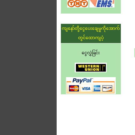
ကျနော်တို့ငွေပေးချေမှုကိုအောက်
တွင်ထောကျပံ့
ငွေလွှဲခြင်း