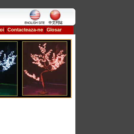
oi
|
Contacteaza-ne
|
Glosar