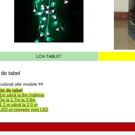
LCH-TABLE7
p de tabel
zualizați alte modele
>>
tip de tabel
1m până la 8m înălțime
De la 1.7m la 3.8m
1,2 m până la 2,0 m
LED-ul cireșelor mini LED