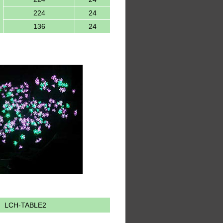
224
24
136
24
LCH-TABLE2