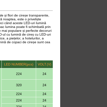
le și flori de cireșe transparente,
ină noaptea, este o priveliște
unci când aceste LED-uri lumină
pac lumina poate fi schimbată prin
le mai populare și perfecte decoruri
D-ul cu lumină de cireș cu LED-uri
e, a piețelor, a hotelurilor, a
umină de copaci de cireșe sunt cea
LED NUMBER(pcs)
VOLT.(V)
224
24
320
24
224
24
224
24
224
24