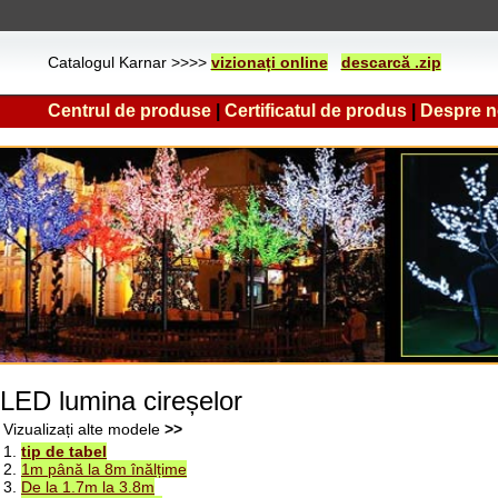
Catalogul Karnar >>>>
vizionați online
descarcă .zip
Centrul de produse
|
Certificatul de produs
|
Despre n
LED lumina cireșelor
Vizualizați alte modele
>>
1.
tip de tabel
2.
1m până la 8m înălțime
3.
De la 1.7m la 3.8m