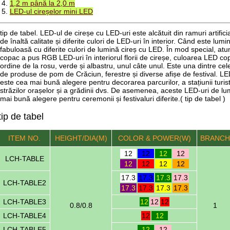
4.
1,2 m până la 2,0 m
5.
LED-ul cireșelor mini LED
tip de tabel. LED-ul de cireșe cu LED-uri este alcătuit din ramuri artificia
de înaltă calitate și diferite culori de LED-uri în interior. Când este lum
fabuloasă cu diferite culori de lumină cireș cu LED. În mod special, at
copac a pus RGB LED-uri în interiorul florii de cireșe, culoarea LED co
ordine de la rosu, verde și albastru, unul câte unul. Este una dintre ce
de produse de pom de Crăciun, ferestre și diverse afișe de festival. LE
este cea mai bună alegere pentru decorarea parcurilor, a stațiunii turistic
străzilor orașelor și a grădinii dvs. De asemenea, aceste LED-uri de l
mai bună alegere pentru ceremonii și festivaluri diferite.( tip de tabel )
tip de tabel
ITEM NO.
HEIGHT
/DIA(M)
COLOR & POWER(W)
BRANCH
12
12
12
12
LCH-TABLE
12
12
12
12
17.3
17.3
17.3
17.3
LCH-TABLE2
17.3
17.3
17.3
17.3
LCH-TABLE3
12
12
12
0.8/0.8
1
LCH-TABLE4
12
12
LCH-TABLE5
12
12