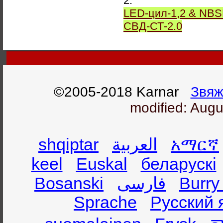
2.
LED-цил-1,2 & NBS
СВД-СТ-2.0
©2005-2018 Karnar
Звяж
modified: Augu
shqiptar
العربية
አማርኛ
keel
Euskal
беларускі
Bosanski
فارسی
Burry
Sprache
Русский 