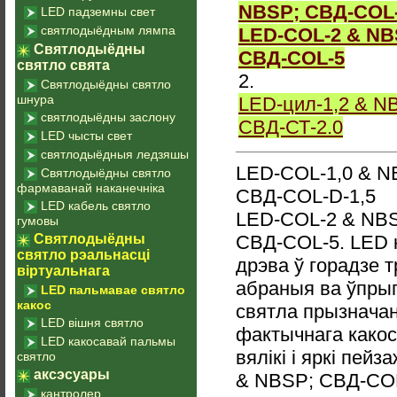
NBSP; СВД-COL-
LED падземны свет
святлодыёдным лямпа
LED-COL-2 & NB
Святлодыёдны
СВД-COL-5
святло свята
2.
Святлодыёдны святло
шнура
LED-цил-1,2 & N
святлодыёдны заслону
СВД-СТ-2.0
LED чысты свет
святлодыёдныя ледзяшы
LED-COL-1,0 & N
Святлодыёдны святло
фармаванай наканечніка
СВД-COL-D-1,5
LED кабель святло
LED-COL-2 & NBS
гумовы
Святлодыёдны
СВД-COL-5. LED 
святло рэальнасці
дрэва ў горадзе т
віртуальнага
абраныя ва ўпрыг
LED пальмавае святло
какос
святла прызнача
LED вішня святло
фактычнага какос
LED какосавай пальмы
вялікі і яркі пей
святло
аксэсуары
& NBSP; СВД-COL
кантролер