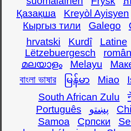
suomalainen
Frysk
ភា
Қазақша
Kreyòl Ayisyen
Кыргыз тили
Galego
hrvatski
Kurdî
Latine
Lëtzebuergesch
român
മലയാളം
Melayu
Мак
বাংলা ভাষার
မြန်မာ
Miao
South African Zulu
Português
پښتو
Ch
Samoa
Српски
Se