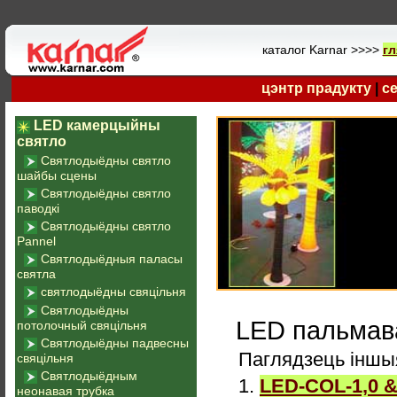
каталог Karnar >>>>
гл
цэнтр прадукту
|
с
LED камерцыйны
святло
Святлодыёдны святло
шайбы сцены
Святлодыёдны святло
паводкі
Святлодыёдны святло
Pannel
Святлодыёдныя паласы
святла
святлодыёдны свяцільня
Святлодыёдны
LED пальмава
потолочный свяцільня
Святлодыёдны падвесны
Паглядзець іншы
свяцільня
Святлодыёдным
1.
LED-COL-1,0 
неонавая трубка