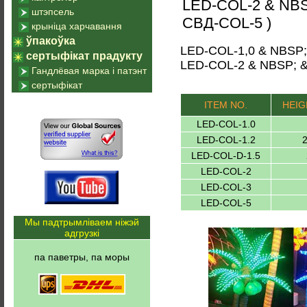
LED-COL-2 & NBS
штэпсель
СВД-COL-5 )
крыніца харчавання
ўпакоўка
LED-COL-1,0 & NBSP;
сертыфікат прадукту
LED-COL-2 & NBSP; 
Гандлёвая марка і патэнт
сертыфікат
ITEM NO.
HEIG
LED-COL-1.0
LED-COL-1.2
2
LED-COL-D-1.5
LED-COL-2
LED-COL-3
LED-COL-5
Мы падтрымліваем ніжэй
адгрузкі
па паветры, па моры