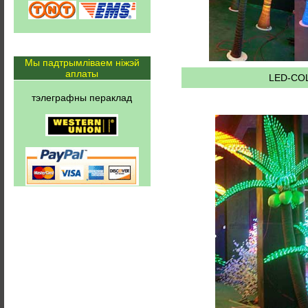
Мы падтрымліваем ніжэй
аплаты
LED-COL
тэлеграфны пераклад