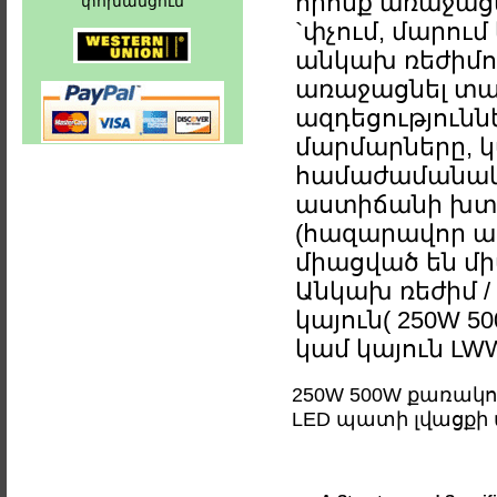
որոնք առաջացն
փոխանցում
`փչում, մարու
անկախ ռեժիմով
առաջացնել տա
ազդեցություննե
մարմարները, կա
համաժամանակյա
աստիճանի խտո
(հազարավոր ազ
միացված են միա
Անկախ ռեժիմ / M
կայուն( 250W 
կամ կայուն LW
250W 500W քառակու
LED պատի լվացքի