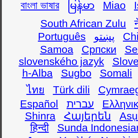
বাংলা ভাষার
မြန်မာ
Miao
South African Zulu
Português
پښتو
Ch
Samoa
Српски
Se
slovenského jazyk
Slov
h-Alba
Sugbo
Somali
ไทย
Türk dili
Cymrae
Español
עברית
Ελληνι
Shinra
Հայերեն
Asụ
हिन्दी
Sunda Indonesia