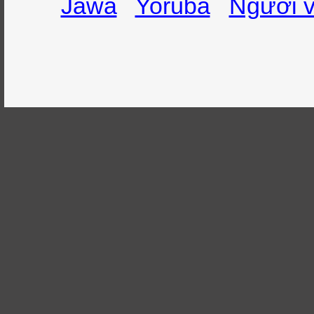
Jawa
Yorùbá
Người v