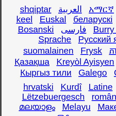
shqiptar
العربية
አማርኛ
keel
Euskal
беларускі
Bosanski
فارسی
Burry
Sprache
Русский 
suomalainen
Frysk
ភា
Қазақша
Kreyòl Ayisyen
Кыргыз тили
Galego
hrvatski
Kurdî
Latine
Lëtzebuergesch
român
മലയാളം
Melayu
Мак