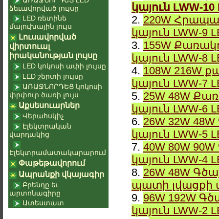
ԱՌԱՋՆՈՐԴԵՑ LED
կայուն LWW-10
ձեւավորված լույսը
2.
220W Հրապա
LED ռետինե
մալուխային լույս
կայուն LWW-9 
Լուսավորված
3.
155W Քառակո
վիրտուալ
իրականության լույսը
կայուն LWW-8 
LED կոկոսի ափի լույսը
4.
108W 216W ք
LED շերտի լույսը
կայուն LWW-7 
ԱՌԱՋՆՈՐԴԵՑ կոկոսի
5.
25W 48W Քառ
փրփուր ծառի լույս
Աքսեսուարներ
կայուն LWW-6 
Վերահսկիչ
6.
26W 32W 48W
Էլեկտրական
կայուն LWW-5 
վարդակից
7.
40W 80W 90W
Էլեկտրամատակարարում
կայուն LWW-4 
Փաթեթավորում
8.
26W 48W Գծայ
Ապրանքի վկայագիր
պատի լվացքի 
Բրենդը եւ
արտոնագիրը
9.
96W 192W Գծ
Ատեստատ
կայուն LWW-2 