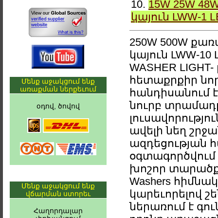
10.
15W 25W 48
կայուն LWW-1 
250W 500W քառ
կայուն LWW-10
WASHER LIGHT- 
հետաքրքիր նո
Մենք աջակցում ենք
առաքման ներքեւում
հանդիսանում է 
նուրբ տրամադր
օդով, ծովով
լուսավորությու
ավելի նեղ շր
ազդեցության հ
օգտագործվում 
խոշոր տարածքն
Washers հիմնա
Մենք աջակցում ենք
կարեւորելով շ
վճարման ստորեւ
ներառում է գո
Հաղորդալար