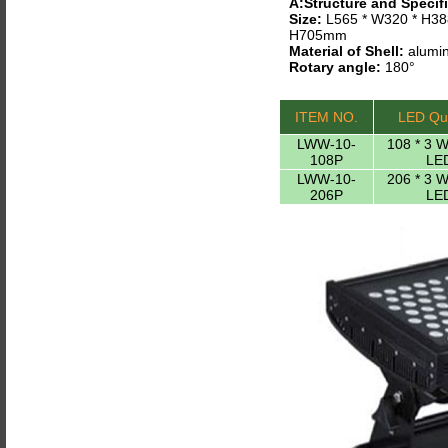
A:Structure and Specifi
Size:
L565 * W320 * H38
H705mm
Material of Shell:
alumin
Rotary angle:
180°
ITEM NO.
LED Qua
LWW-10-
108 * 3 
108P
LE
LWW-10-
206 * 3 
206P
LE