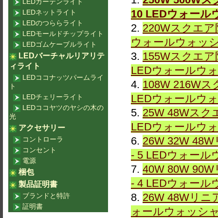
LEDカーテンライト
10 LEDウォー
LEDネットライト
LEDのつららライト
2.
220Wスクエア防
LEDモールドチップライト
ウォールウォッ
LEDゴムケーブルライト
3.
155Wスクエア防
LEDバーチャルリアリテ
ィライト
LEDウォールウ
LEDココナッツパームライ
4.
108W 216W
ト
LEDウォールウ
LEDチェリーライト
LEDココヤツのヤシの木の
5.
25W 48Wスク
光
LEDウォールウ
アクセサリー
6.
26W 32W 4
コントローラ
コンセント
- 5 LEDウォー
電源
7.
40W 80W 9
梱包
- 4 LEDウォー
製品証明書
8.
26W 48Wリニ
ブランドと特許
証明書
ォールウォッシ