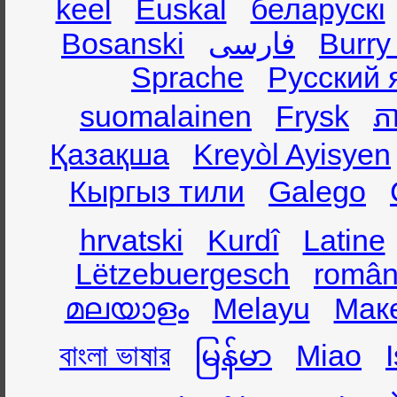
keel
Euskal
беларускі
Bosanski
فارسی
Burry
Sprache
Русский 
suomalainen
Frysk
ភា
Қазақша
Kreyòl Ayisyen
Кыргыз тили
Galego
hrvatski
Kurdî
Latine
Lëtzebuergesch
român
മലയാളം
Melayu
Мак
বাংলা ভাষার
မြန်မာ
Miao