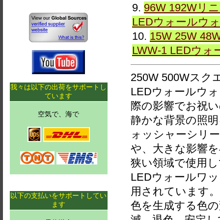
9.
96W 192Wリ
LEDウォールウ
10.
15W 25W 
LWW-1 LED
250W 500Wスク
我々は以下の出荷をサポートし
LEDウォールウォ
ています
際の影響でお祝い
空気で、海で
静かな背景の照明
ォッシャーシリー
や、大きな影響を
狭い領域で使用し
LEDウォールワ
用されています。
以下の支払いをサポートしてい
色を生成する色の
ます
滅、退色、安定し