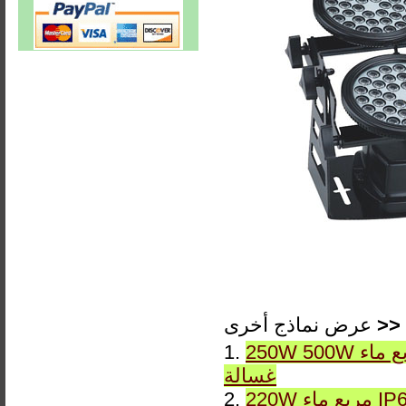
>>
عرض نماذج أخرى
250W 500W مربع ماء IP65 DMX RGB أو ثابت LWW-10 LED الجدار
1.
غسالة
2.