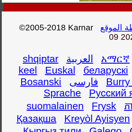
ة الموقع
©2005-2018 Karnar
09 20
አማርኛ
العربية
shqiptar
keel
Euskal
беларускі
Burry
فارسی
Bosanski
Sprache
Русский 
suomalainen
Frysk
ភា
Қазақша
Kreyòl Ayisyen
Кыргыз тили
Galego