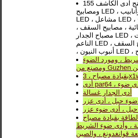
مدينة جوزهينج ادى الكاشف 155W ساحة الصمام الفيضانات lisht موردي
ومصابيح LED ، لمبات وأنابيب LED ، صمامات ، نظام إضاءة سيارات ، إضاءة
LED ، مشاعل LED ، إضاءة للعيد ، إضاءة خلفية ، مصابيح الشوارع ، مصابيح
ئية ، مصابيح السقف ،
مصباح الجدار LED ، ضوء الفيضانات LED ، ضوء بانيل LED ، ضوء الشريط
الناعم LED ، مصباح السقف LED ، مصباح السقف LED ، مصباح السقف LED
رد الضوء CEILING LIGHT
ين
وأدى ضوء
أدى الجدار غسالة
ضوء حبل ، أدى عزر
حبل ، أدى ضوء عزر
قيادة مصباح ، LED أسفل
 ضوء الشريط ، LED ضوء السقف من Guzhen تاون ، مدينة
 قوانغدونغ ، والصين