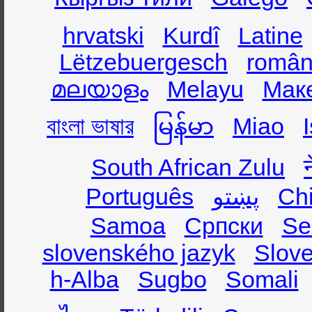
hrvatski
Kurdî
Latine
Lëtzebuergesch
român
മലയാളം
Melayu
Мак
বাংলা ভাষার
မြန်မာ
Miao
South African Zulu
Ch
پښتو
Português
Samoa
Српски
Se
slovenského jazyk
Slov
h-Alba
Sugbo
Somali