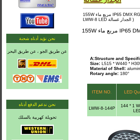
155W مربع ماء IP65 DMX RGB أو ثابت LWW-8 LED الجدار غسالة. ( 155W مربع ماء IP65 DMX RGB أو ثابت
LWW-8 LED الجدار غسالة )
نحن نؤيد أدناه شحنة
عن طريق الجو ، عن طريق البحر
A:Structure and Specifi
Size:
L515 * W440 * H3
Material of Shell:
alumin
Rotary angle:
180°
ITEM NO.
LED Qua
نحن ندعم الدفع أدناه
144 * 1 
LWW-8-144P
LE
تحويلة كهربية بالسلك