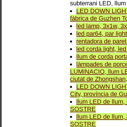
subterrani LED, llu
LED DOWN LIGHT, 
fàbrica de Guzhen T
led lamp, 3x1w, 3x
led par64, par light
rentadora de paret
led corda light, led
llum de corda port
làmpades de porce
LUMINACIO, llum L
ciutat de Zhongshan
LED DOWN LIGHT p
City, província de G
llum LED de llu
SOSTRE
llum LED de llu
SOSTRE