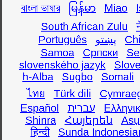
বাংলা ভাষার
မြန်မာ
Miao
South African Zulu
Português
پښتو
Ch
Samoa
Српски
Se
slovenského jazyk
Slov
h-Alba
Sugbo
Somali
ไทย
Türk dili
Cymrae
Español
עברית
Ελληνι
Shinra
Հայերեն
Asụ
हिन्दी
Sunda Indonesia