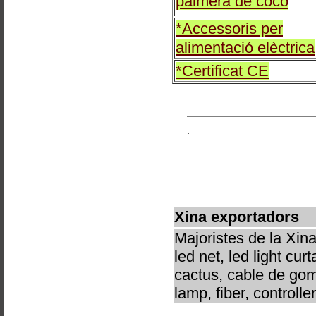
palmera de coco
*Accessoris per
alimentació elèctrica
*Certificat CE
.
Xina exportadors
Majoristes de la Xina
led net, led light curt
cactus, cable de goma,
lamp, fiber, controller