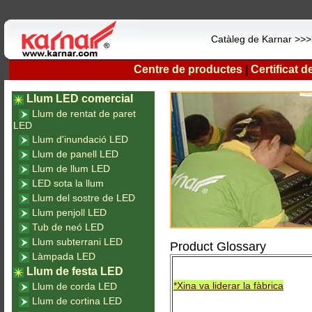
Catàleg de Karnar >>
Centre de productes
|
Certificat 
Llum LED comercial
Llum de rentat de paret
LED
Llum d'inundació LED
Llum de panell LED
Llum de llum LED
LED sota la llum
Llum del sostre de LED
Llum penjoll LED
Tub de neó LED
Llum subterrani LED
Product Glossary
Làmpada LED
Llum de festa LED
*Xina va liderar la fàbrica
Llum de corda LED
Llum de cortina LED