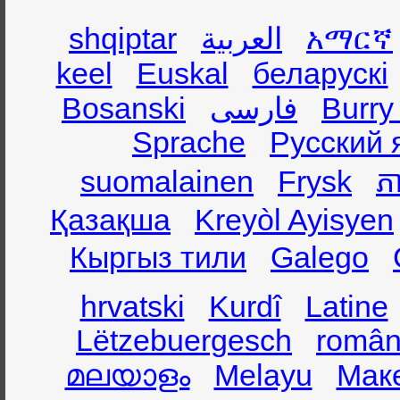
shqiptar
العربية
አማርኛ
keel
Euskal
беларускі
Bosanski
فارسی
Burry
Sprache
Русский 
suomalainen
Frysk
ភា
Қазақша
Kreyòl Ayisyen
Кыргыз тили
Galego
hrvatski
Kurdî
Latine
Lëtzebuergesch
român
മലയാളം
Melayu
Мак