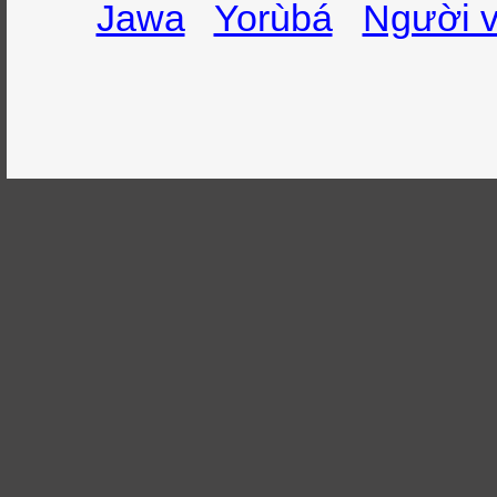
Jawa
Yorùbá
Người v