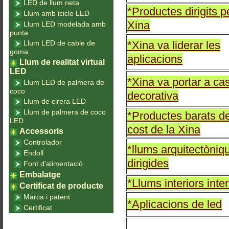
LED de llum neta
*Productes dirigits p
Llum amb icicle LED
Xina
Llum LED modelada amb
punta
Llum LED de cable de
*Xina va liderar les
goma
aplicacions
Llum de realitat virtual
LED
*Xina va portar a ca
Llum LED de palmera de
coco
decorativa
Llum de cirera LED
Llum de palmera de coco
*Productes barats d
LED
cost de la Xina
Accessoris
Controlador
*llums arquitectòniq
Endoll
dirigides
Font d'alimentació
Embalatge
*Llums interiors inter
Certificat de producte
Marca i patent
*Aplicacions de led
Certificat