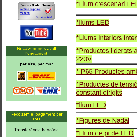
*Llum d'escenari LE
*llums LED
*Llums interiors inter
Recolzem més avall
*Productes liderats
l'enviament
220V
per aire, per mar
*IP65 Productes am
*Productes de tensi
constant dirigits
*llum LED
Recolzem el pagament per
sota
*Figures de Nadal
Transferència bancària
*Llum de pi de LED