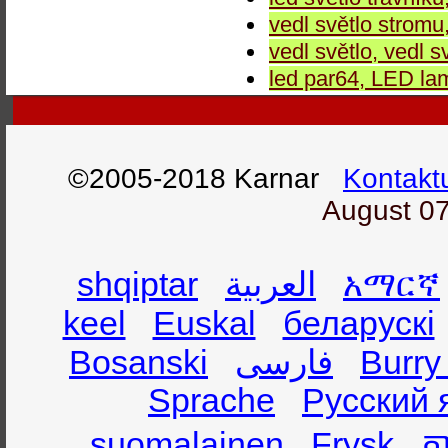
vedl světlo stromu,
vedl světlo, vedl sv
led par64, LED l
©2005-2018 Karnar
Kontakt
August 07
shqiptar
العربية
አማርኛ
keel
Euskal
беларускі
Bosanski
فارسی
Burry
Sprache
Русский 
suomalainen
Frysk
ភា