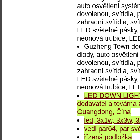
auto osvětlení systém
dovolenou, svítidla, 
zahradní svítidla, sv
LED světelné pásky, 
neonová trubice, LE
Guzheng Town doda
diody, auto osvětlení
dovolenou, svítidla, 
zahradní svítidla, sv
LED světelné pásky, 
neonová trubice, LE
LED DOWN LIGHT,
dodavatel a továrna
Guangdong, Čína
led, 3x1w, 3x3w, 
vedl par64, par svě
řízená podložka