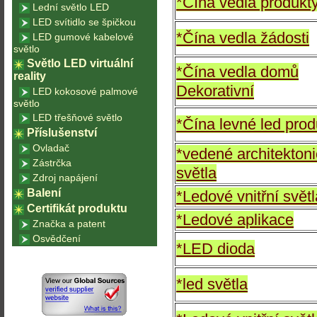
*Čína vedla produkt
Lední světlo LED
LED svítidlo se špičkou
*Čína vedla žádosti
LED gumové kabelové
světlo
Světlo LED virtuální
*Čína vedla domů
reality
Dekorativní
LED kokosové palmové
světlo
LED třešňové světlo
*Čína levné led prod
Příslušenství
Ovladač
*vedené architekton
Zástrčka
světla
Zdroj napájení
Balení
*Ledové vnitřní světl
Certifikát produktu
*Ledové aplikace
Značka a patent
Osvědčení
*LED dioda
*led světla