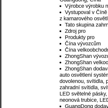
Výrobce výrobku 
Vystupoval v Číně
z karnarového osvětl
Tato skupina zahrn
Zdroj pro
Produkty pro
Čína vývozcům
Čína velkoobchod
ZhongShan vývo
ZhongShan velko
ZhongShan dodavat
auto osvětlení systém
dovolenou, svítidla, 
zahradní svítidla, sv
LED světelné pásky, 
neonová trubice, LE
GuangDong dodavat