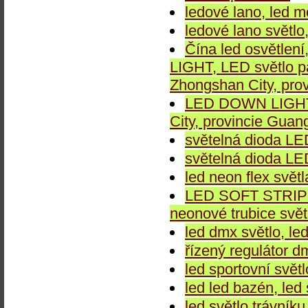
ledové lano, led m
ledové lano světlo,
Čína led osvětle
LIGHT, LED světlo 
Zhongshan City, pro
LED DOWN LIGHT 
City, provincie Gua
světelná dioda LED
světelná dioda LED
led neon flex světl
LED SOFT STRIP LI
neonové trubice světl
led dmx světlo, le
řízený regulátor d
led sportovní světl
led led bazén, led 
led světlo trávník