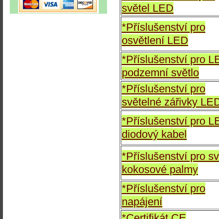
světel LED
*Příslušenství pro
osvětlení LED
*Příslušenství pro 
podzemní světlo
*Příslušenství pro
světelné zářivky LE
*Příslušenství pro 
diodový kabel
*Příslušenství pro sv
kokosové palmy
*Příslušenství pro
napájení
*Certifikát CE