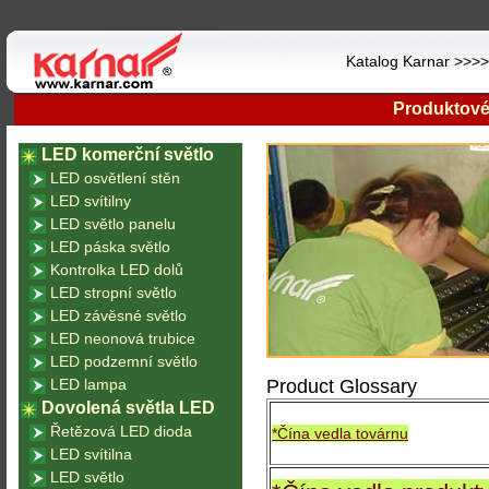
Katalog Karnar >>>
Produktové
LED komerční světlo
LED osvětlení stěn
LED svítilny
LED světlo panelu
LED páska světlo
Kontrolka LED dolů
LED stropní světlo
LED závěsné světlo
LED neonová trubice
LED podzemní světlo
LED lampa
Product Glossary
Dovolená světla LED
Řetězová LED dioda
*Čína vedla továrnu
LED svítilna
LED světlo