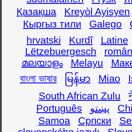
Қазақша
Kreyòl Ayisyen
Кыргыз тили
Galego
hrvatski
Kurdî
Latine
Lëtzebuergesch
român
മലയാളം
Melayu
Мак
বাংলা ভাষার
မြန်မာ
Miao
South African Zulu
Português
پښتو
Ch
Samoa
Српски
Se