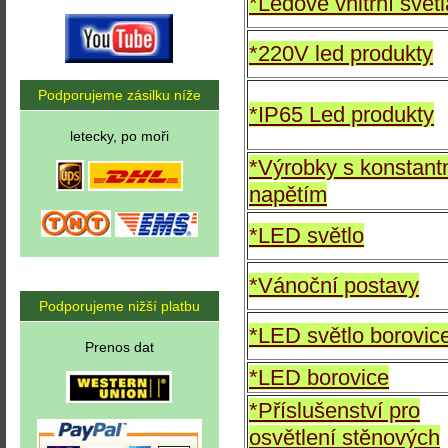
*Ledové vnitřní světl
*220V led produkty
Podporujeme zásilku níže
*IP65 Led produkty
letecky, po moři
*Výrobky s konstant
napětím
*LED světlo
*Vánoční postavy
Podporujeme nižší platbu
*LED světlo borovic
Prenos dat
*LED borovice
*Příslušenství pro
osvětlení stěnových