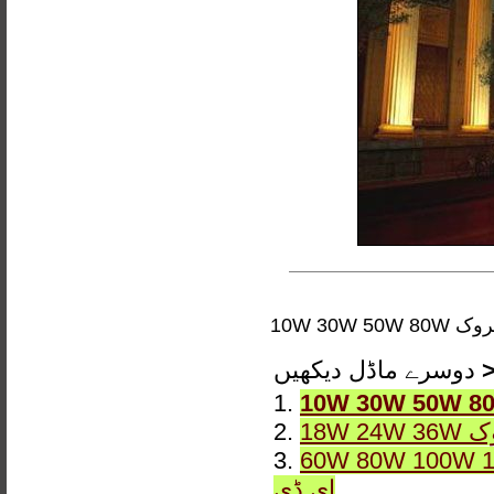
دوسرے ماڈل دیکھیں
1.
2.
3.
60W 80W 100W 120W پنروک 150W IP65 KNFL-003 ل
ای ڈی