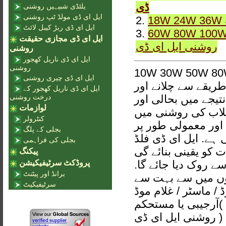
ڈی
یلئڈی شبیہیں روشنی
ایل ای ڈی مولڈ ٹپ روشنی
2.
ایل ای ڈی ربڑ کیبل لائٹ
3.
60W 80W 100W 120W پنروک 150W IP6
ایل ای ڈی مجازی حقیقت
روشنی ایل ای ڈی
روشنی
ایل ای ڈی ناریل کھجور
روشنی
10W 30W 50W 80W پنروک IP65 KNFL-001 روشنی ایل ای ڈی
ایل ای ڈی چیری روشنی
ریقے سے چلانے اور
ایل ای ڈی ناریل کھجور کے
درخت روشنی
تیجے میں بحالی اور
لوازمات
یلاب کی روشنی میں
کنٹرولر
اور معمولی طور پر
بجلی کے پلگ
ے. ایل ای ڈی فلڈ
بجلی کی فراہمی
 کو یقینی بنائے گی
پیکنگ
 سے روک دیا جائے گا
پروڈکٹ سرٹیفیکیشن
برانڈ اور پیٹنٹ
یلاب روشنیوں میں سے بہت سے
سرٹیفیکیٹ
وڈ / ماسٹر / غلام موڈ
آرجیبی یا مستحکم( 10W 30W 50W 80W پنروک IP65 KNFL-001 سیلاب
روشنی ایل ای ڈی )