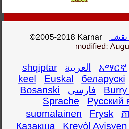
©2005-2018 Karnar
نقشہ
modified: Augu
shqiptar
العربية
አማርኛ
keel
Euskal
беларускі
Bosanski
فارسی
Burry
Sprache
Русский 
suomalainen
Frysk
ភា
Қазақша
Kreyòl Ayisyen