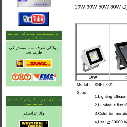
ہم شپمنٹ سے نیچے کی حمایت
کرتے ہیں
ہوا کی طرف سے، سمندر کی
طرف سے
10W
Model：
KNFL-001
Spec：
1,Lighting Effici
ہم ذیل میں ادائیگی کی حمایت
کرتے ہیں
2,Luminous flux 
وائر ٹرانسفر
3,Color temperat
4,Life: ≧ 50000 h