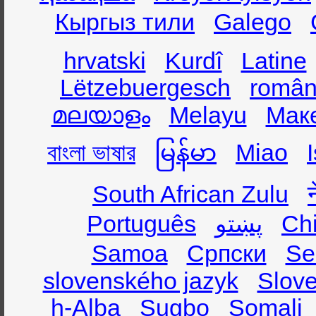
Кыргыз тили
Galego
hrvatski
Kurdî
Latine
Lëtzebuergesch
român
മലയാളം
Melayu
Мак
বাংলা ভাষার
မြန်မာ
Miao
South African Zulu
Português
پښتو
Ch
Samoa
Српски
Se
slovenského jazyk
Slov
h-Alba
Sugbo
Somali