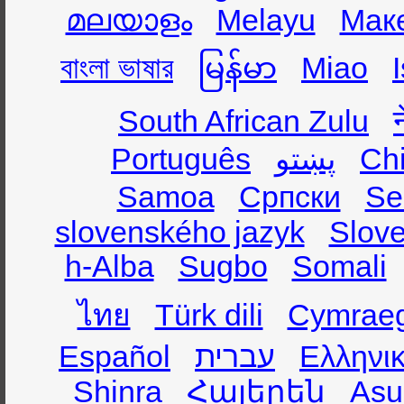
മലയാളം
Melayu
Мак
বাংলা ভাষার
မြန်မာ
Miao
South African Zulu
Português
پښتو
Ch
Samoa
Српски
Se
slovenského jazyk
Slov
h-Alba
Sugbo
Somali
ไทย
Türk dili
Cymrae
Español
עברית
Ελληνι
Shinra
Հայերեն
Asụ