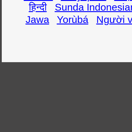
हिन्दी
Sunda Indonesia
Jawa
Yorùbá
Người v