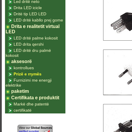
Led dritë neto
Drita LED icicle
Dritë tip LED LED
LED dritë kabllo prej gome
Drita e realitetit virtual
LED
LED dritë palme kokosit
LED drita qershi
LED dritë dru palmë
kokosit
aksesorë
kontrollues
Prizë e rrymës
Furnizimi me energji
elektrike
paketim
Certifikata e produktit
Markë dhe patentë
certifikatë