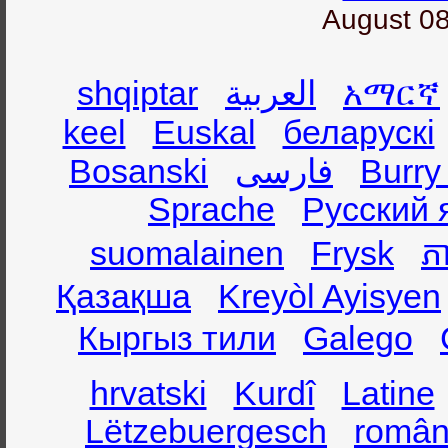
August 08
shqiptar
العربية
አማርኛ
keel
Euskal
беларускі
Bosanski
فارسی
Burry
Sprache
Русский 
suomalainen
Frysk
ភា
Қазақша
Kreyòl Ayisyen
Кыргыз тили
Galego
hrvatski
Kurdî
Latine
Lëtzebuergesch
român