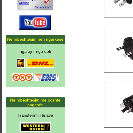
Ne mbështesim nën ngarkesë
nga ajri, nga deti
Ne mbështesim më poshtë
pagesën
Transferimi i telave