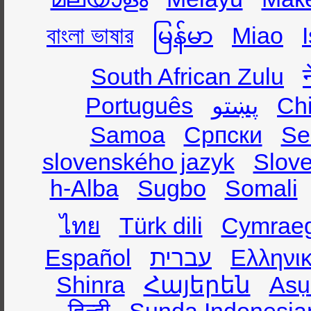
বাংলা ভাষার
မြန်မာ
Miao
South African Zulu
Português
پښتو
Ch
Samoa
Српски
Se
slovenského jazyk
Slov
h-Alba
Sugbo
Somali
ไทย
Türk dili
Cymrae
Español
עברית
Ελληνι
Shinra
Հայերեն
Asụ