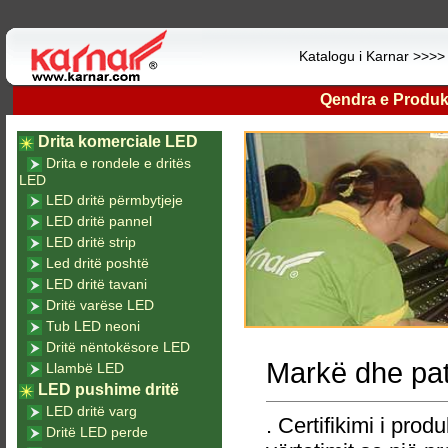
Katalogu i Karnar >>>
Qendra e Produk
Drita komerciale LED
Drita e rondele e dritës
LED
LED dritë përmbytjeje
LED dritë pannel
LED dritë strip
Led dritë poshtë
LED dritë tavani
Dritë varëse LED
Tub LED neoni
Dritë nëntokësore LED
Markë dhe pa
Llambë LED
LED pushime dritë
LED dritë varg
. Certifikimi i produ
Dritë LED perde