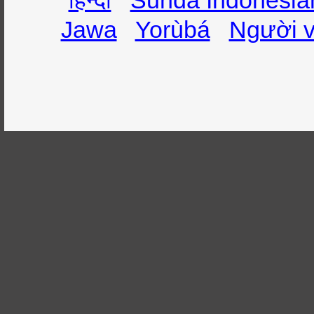
हिन्दी
Sunda Indonesia
Jawa
Yorùbá
Người v