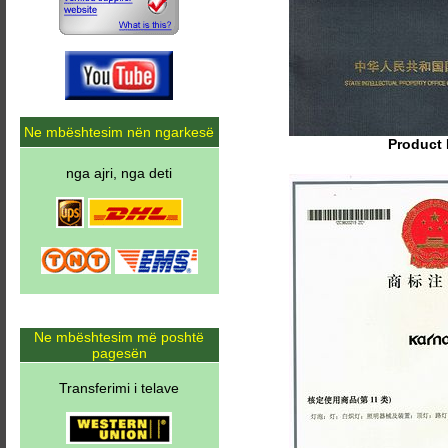
Ne mbështesim nën ngarkesë
Product 
nga ajri, nga deti
Ne mbështesim më poshtë
pagesën
Transferimi i telave