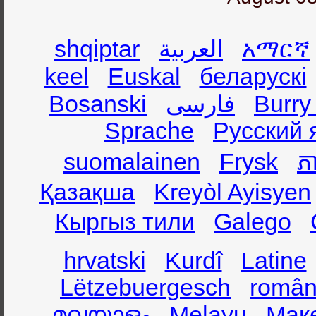
shqiptar
العربية
አማርኛ
keel
Euskal
беларускі
Bosanski
فارسی
Burry
Sprache
Русский 
suomalainen
Frysk
ភា
Қазақша
Kreyòl Ayisyen
Кыргыз тили
Galego
hrvatski
Kurdî
Latine
Lëtzebuergesch
român
മലയാളം
Melayu
Мак