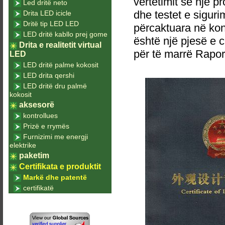
vërtetimit se një p
Led dritë neto
dhe testet e sigurim
Drita LED icicle
Dritë tip LED LED
përcaktuara në kont
LED dritë kabllo prej gome
është një pjesë e ce
Drita e realitetit virtual
për të marrë Raporti
LED
LED dritë palme kokosit
LED drita qershi
LED dritë dru palmë
kokosit
aksesorë
kontrollues
Prizë e rrymës
Furnizimi me energji
elektrike
paketim
Certifikata e produktit
Markë dhe patentë
certifikatë