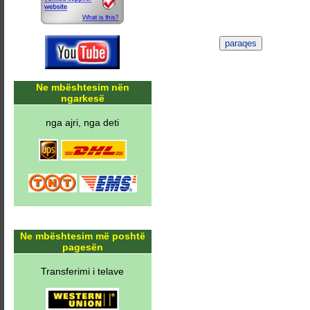
Ne mbështesim nën
ngarkesë
nga ajri, nga deti
Ne mbështesim më poshtë
pagesën
Transferimi i telave