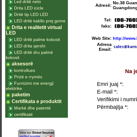
Led dritë neto
No.38 Guan
Adresë:
Guangdong
Drita LED icicle
Dritë tip LED LED
Tel:
LED dritë kabllo prej gome
faks:
Drita e realitetit virtual
LED
Web Site:
http://www
LED dritë palme kokosit
Adresa
LED drita qershi
Email:
LED dritë dru palmë
kokosit
aksesorë
kontrollues
Na j
Prizë e rrymës
Furnizimi me energji
Emri juaj *:
elektrike
E-mail *:
paketim
Verifikimi i numri
Certifikata e produktit
Përmbajtja *:
Markë dhe patentë
certifikatë