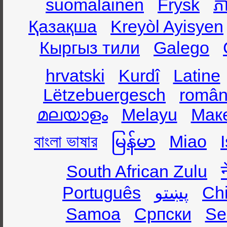
suomalainen
Frysk
ភា
Қазақша
Kreyòl Ayisyen
Кыргыз тили
Galego
hrvatski
Kurdî
Latine
Lëtzebuergesch
român
മലയാളം
Melayu
Мак
বাংলা ভাষার
မြန်မာ
Miao
South African Zulu
Português
پښتو
Ch
Samoa
Српски
Se