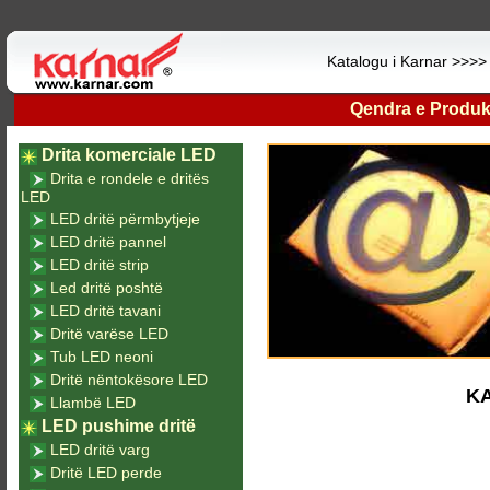
Katalogu i Karnar >>>
Qendra e Produk
Drita komerciale LED
Drita e rondele e dritës
LED
LED dritë përmbytjeje
LED dritë pannel
LED dritë strip
Led dritë poshtë
LED dritë tavani
Dritë varëse LED
Tub LED neoni
Dritë nëntokësore LED
K
Llambë LED
LED pushime dritë
LED dritë varg
Dritë LED perde