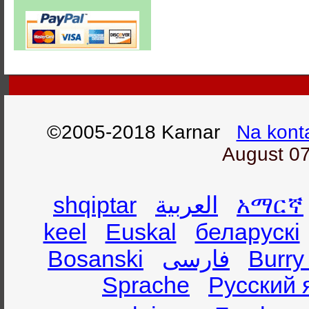
©2005-2018 Karnar
Na kont
August 07
shqiptar
العربية
አማርኛ
keel
Euskal
беларускі
Bosanski
فارسی
Burry
Sprache
Русский 