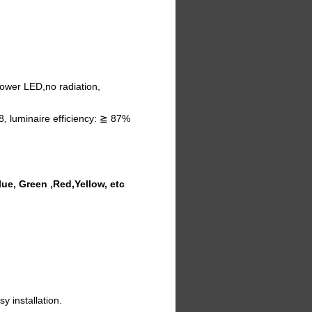
power LED,no radiation,
8, luminaire efficiency: ≧ 87%
e, Green ,Red,Yellow, etc
y installation.