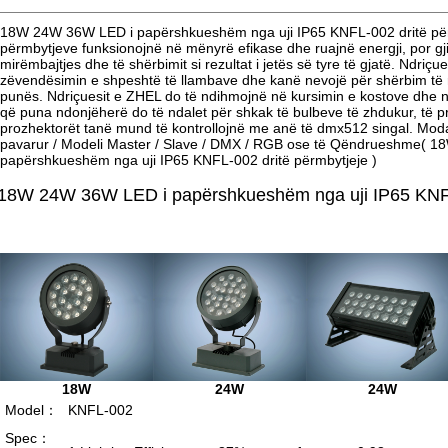
18W 24W 36W LED i papërshkueshëm nga uji IP65 KNFL-002 dritë përm
përmbytjeve funksionojnë në mënyrë efikase dhe ruajnë energji, por g
mirëmbajtjes dhe të shërbimit si rezultat i jetës së tyre të gjatë. Ndriçue
zëvendësimin e shpeshtë të llambave dhe kanë nevojë për shërbim të rre
punës. Ndriçuesit e ZHEL do të ndihmojnë në kursimin e kostove dhe në r
që puna ndonjëherë do të ndalet për shkak të bulbeve të zhdukur, të p
prozhektorët tanë mund të kontrollojnë me anë të dmx512 singal. Modalitet
pavarur / Modeli Master / Slave / DMX / RGB ose të Qëndrueshme( 
papërshkueshëm nga uji IP65 KNFL-002 dritë përmbytjeje )
18W 24W 36W LED i papërshkueshëm nga uji IP65 KNFL
18W
24W
24W
Model：
KNFL-002
Spec：