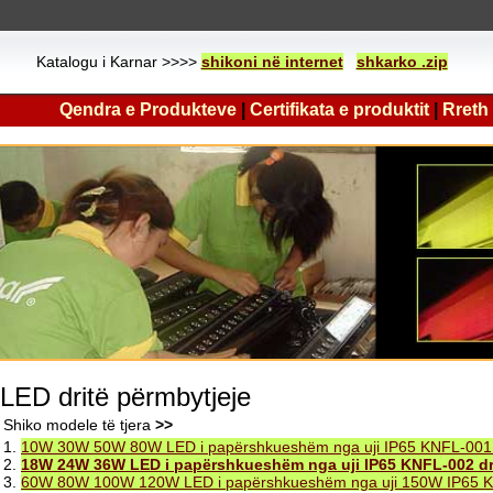
Katalogu i Karnar >>>>
shikoni në internet
shkarko .zip
Qendra e Produkteve
|
Certifikata e produktit
|
Rreth
LED dritë përmbytjeje
Shiko modele të tjera
>>
1.
10W 30W 50W 80W LED i papërshkueshëm nga uji IP65 KNFL-001 d
2.
18W 24W 36W LED i papërshkueshëm nga uji IP65 KNFL-002 dri
3.
60W 80W 100W 120W LED i papërshkueshëm nga uji 150W IP65 KN