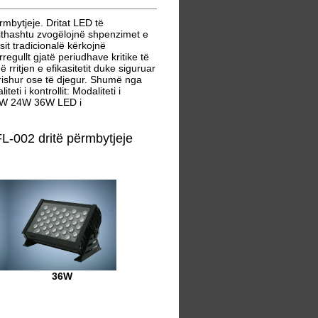
bytjeje. Dritat LED të
jithashtu zvogëlojnë shpenzimet e
sit tradicionalë kërkojnë
gullt gjatë periudhave kritike të
ritjen e efikasitetit duke siguruar
rishur ose të djegur. Shumë nga
i i kontrollit: Modaliteti i
18W 24W 36W LED i
-002 dritë përmbytjeje
36W