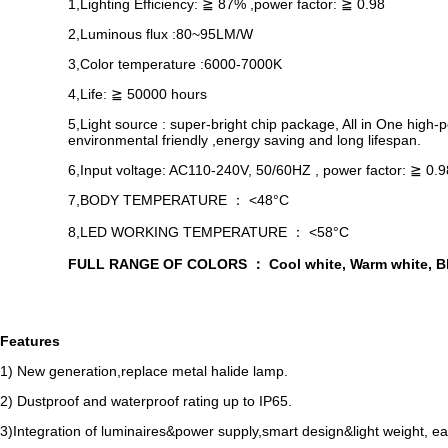
1,Lighting Efficiency: ≧ 87% ,power factor: ≧ 0.98
2,Luminous flux :80~95LM/W
3,Color temperature :6000-7000K
4,Life: ≧ 50000 hours
5,Light source : super-bright chip package, All in One high-
environmental friendly ,energy saving and long lifespan.
6,Input voltage: AC110-240V, 50/60HZ , power factor: ≧ 0.9
7,BODY TEMPERATURE ： <48°C
8,LED WORKING TEMPERATURE ： <58°C
FULL RANGE OF COLORS ： Cool white, Warm white, Blu
Features
1) New generation,replace metal halide lamp.
2) Dustproof and waterproof rating up to IP65.
3)Integration of luminaires&power supply,smart design&light weight, eas