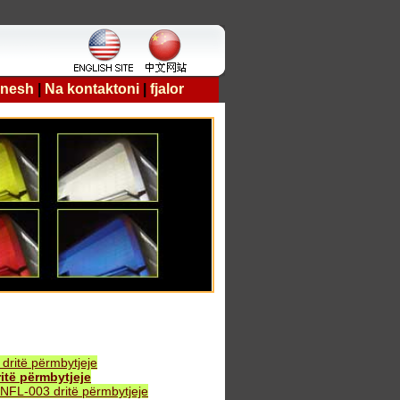
 nesh
|
Na kontaktoni
|
fjalor
ritë përmbytjeje
të përmbytjeje
FL-003 dritë përmbytjeje