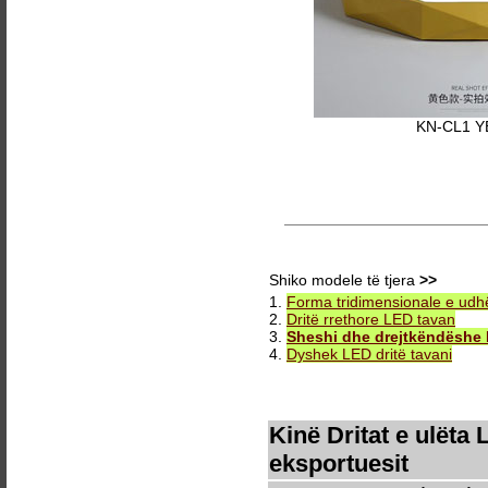
KN-CL1 
Shiko modele të tjera
>>
1.
Forma tridimensionale e udh
2.
Dritë rrethore LED tavan
3.
Sheshi dhe drejtkëndëshe 
4.
Dyshek LED dritë tavani
Kinë Dritat e ulët
eksportuesit