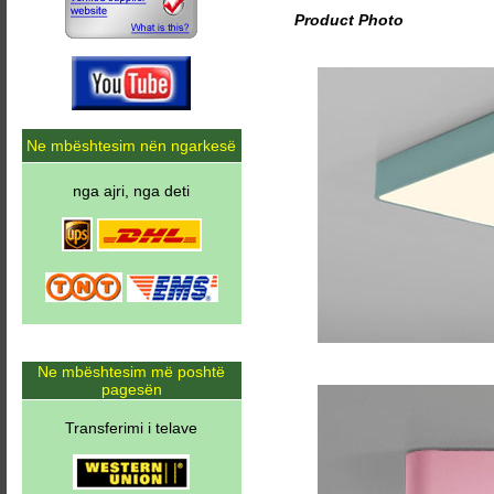
Product Photo
Ne mbështesim nën ngarkesë
nga ajri, nga deti
Ne mbështesim më poshtë
pagesën
Transferimi i telave