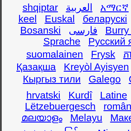
shqiptar
العربية
አማርኛ
keel
Euskal
беларускі
Bosanski
فارسی
Burry
Sprache
Русский 
suomalainen
Frysk
ភា
Қазақша
Kreyòl Ayisyen
Кыргыз тили
Galego
hrvatski
Kurdî
Latine
Lëtzebuergesch
român
മലയാളം
Melayu
Мак