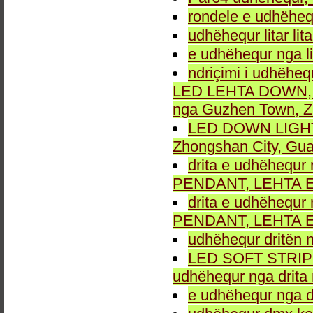
rondele e udhëheq
udhëhequr litar lit
e udhëhequr nga li
ndriçimi i udhëheq
LED LEHTA DOWN, dr
nga Guzhen Town, Z
LED DOWN LIGHT fu
Zhongshan City, Gu
drita e udhëhequr 
PENDANT, LEHTA E
drita e udhëhequr 
PENDANT, LEHTA E
udhëhequr dritën n
LED SOFT STRIP LEH
udhëhequr nga drita 
e udhëhequr nga dr