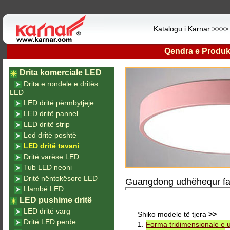
Katalogu i Karnar >>>
Qendra e Produk
Drita komerciale LED
Drita e rondele e dritës
LED
LED dritë përmbytjeje
LED dritë pannel
LED dritë strip
Led dritë poshtë
LED dritë tavani
Dritë varëse LED
Tub LED neoni
Dritë nëntokësore LED
Guangdong udhëhequr fabr
Llambë LED
LED pushime dritë
LED dritë varg
Shiko modele të tjera
>>
Dritë LED perde
1.
Forma tridimensionale e 