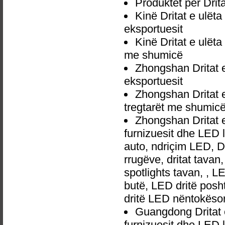
Produktet për Dri
Kinë Dritat e ulë
eksportuesit
Kinë Dritat e ulët
me shumicë
Zhongshan Dritat 
eksportuesit
Zhongshan Dritat 
tregtarët me shumic
Zhongshan Dritat 
furnizuesit dhe LED 
auto, ndriçim LED, 
rrugëve, dritat tavan
spotlights tavan, , L
butë, LED dritë posh
dritë LED nëntokëso
Guangdong Dritat 
furnizuesit dhe LED 