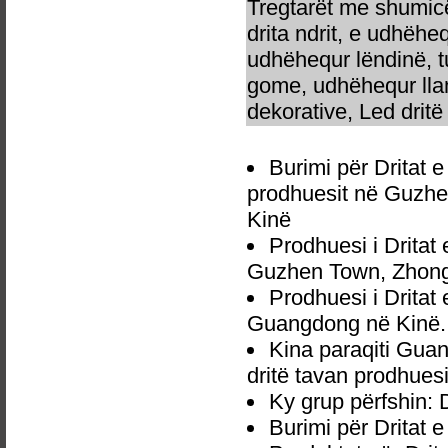
Tregtarët me shumicë
drita ndrit, e udhëhe
udhëhequr lëndinë, t
gome, udhëhequr llam
dekorative, Led dritë 
Burimi për Dritat
prodhuesit në Guzhe
Kinë
Prodhuesi i Drita
Guzhen Town, Zhong
Prodhuesi i Drita
Guangdong në Kinë.
Kina paraqiti Gua
dritë tavan prodhuesi
Ky grup përfshin: 
Burimi për Dritat