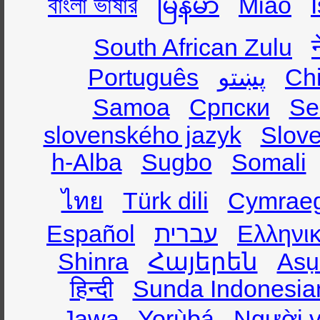
বাংলা ভাষার
မြန်မာ
Miao
South African Zulu
Português
پښتو
Ch
Samoa
Српски
Se
slovenského jazyk
Slov
h-Alba
Sugbo
Somali
ไทย
Türk dili
Cymrae
Español
עברית
Ελληνι
Shinra
Հայերեն
Asụ
हिन्दी
Sunda Indonesia
Jawa
Yorùbá
Người v