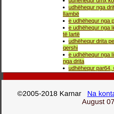
udhëhequr dmx kon
udhëhequr nga drit
llambë
e udhëhequr nga p
e udhëhequr nga l
të lartë
udhëhequr drita pe
qershi
e udhëhequr nga li
nga drita
udhëhequr par64, 
©2005-2018 Karnar
Na kont
August 07