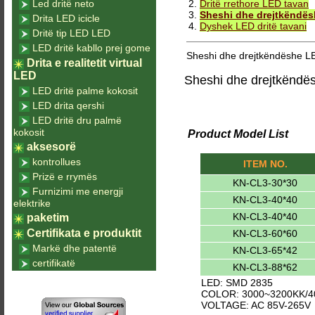
Led dritë neto
2.
Dritë rrethore LED tavan
3.
Sheshi dhe drejtkëndësh
Drita LED icicle
4.
Dyshek LED dritë tavani
Dritë tip LED LED
LED dritë kabllo prej gome
Sheshi dhe drejtkëndëshe LED
Drita e realitetit virtual
LED
Sheshi dhe drejtkëndës
LED dritë palme kokosit
LED drita qershi
LED dritë dru palmë
kokosit
Product Model List
aksesorë
kontrollues
ITEM NO.
Prizë e rrymës
KN-CL3-30*30
Furnizimi me energji
KN-CL3-40*40
elektrike
KN-CL3-40*40
paketim
Certifikata e produktit
KN-CL3-60*60
Markë dhe patentë
KN-CL3-65*42
certifikatë
KN-CL3-88*62
LED: SMD 2835
COLOR: 3000~3200KK/4
VOLTAGE: AC 85V-265V