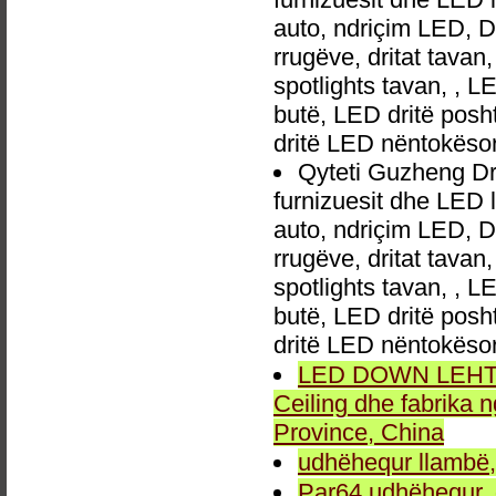
auto, ndriçim LED, 
rrugëve, dritat tavan
spotlights tavan, , L
butë, LED dritë posh
dritë LED nëntokëso
Qyteti Guzheng Dr
furnizuesit dhe LED 
auto, ndriçim LED, 
rrugëve, dritat tavan
spotlights tavan, , L
butë, LED dritë posh
dritë LED nëntokëso
LED DOWN LEHTA, 
Ceiling dhe fabrika
Province, China
udhëhequr llambë,
Par64 udhëhequr, d