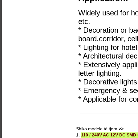
Widely used for ho
etc.
* Decoration or ba
board,corridor, ceil
* Lighting for hote
* Architectural dec
* Extensively appl
letter lighting.
* Decorative lights
* Emergency & secu
* Applicable for co
Shiko modele të tjera
>>
1.
110 / 240V AC 12V DC SMD 