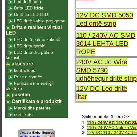
Led dritë neto
Drita LED icicle
12V DC SMD 5050
Dritë tip LED LED
LED dritë kabllo prej gome
Led dritë strip
Drita e realitetit virtual
LED
110 / 240V AC SMD
LED dritë palme kokosit
3014 LEHTA LED
LED drita qershi
ROPE
LED dritë dru palmë
kokosit
240V AC Jo Wire
aksesorë
SMD 5730
kontrollues
Prizë e rrymës
udhëhequr dritë strip
Furnizimi me energji
12V DC Led dritë
elektrike
paketim
litar
Certifikata e produktit
Markë dhe patentë
certifikatë
Shiko modele të tjera
>>
1.
110 / 240V AC 12V DC SM
2.
110 / 240V AC Nuk ka Wir
3.
12V DC 110 / 240V AC LED 