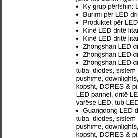
Ky grup përfshin: L
Burimi për LED drit
Produktet për LED d
Kinë LED dritë lita
Kinë LED dritë lit
Zhongshan LED drit
Zhongshan LED drit
Zhongshan LED drit
tuba, diodes, siste
pushime, downlights, d
kopsht, DORES & pish
LED pannel, dritë LED
varëse LED, tub LED
Guangdong LED dri
tuba, diodes, siste
pushime, downlights, d
kopsht, DORES & pish