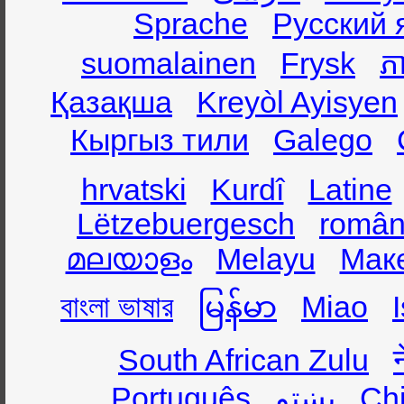
Sprache
Русский 
suomalainen
Frysk
ភា
Қазақша
Kreyòl Ayisyen
Кыргыз тили
Galego
hrvatski
Kurdî
Latine
Lëtzebuergesch
român
മലയാളം
Melayu
Мак
বাংলা ভাষার
မြန်မာ
Miao
South African Zulu
Português
پښتو
Ch