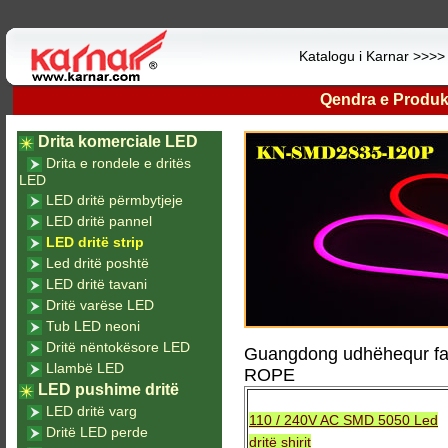
Katalogu i Karnar >>>
Qendra e Produk
Drita komerciale LED
Drita e rondele e dritës
LED
LED dritë përmbytjeje
LED dritë pannel
LED dritë strip
Led dritë poshtë
LED dritë tavani
Dritë varëse LED
Tub LED neoni
Dritë nëntokësore LED
Guangdong udhëhequr fab
Llambë LED
ROPE
LED pushime dritë
LED dritë varg
110 / 240V AC SMD 5050 Led
Dritë LED perde
dritë shirit