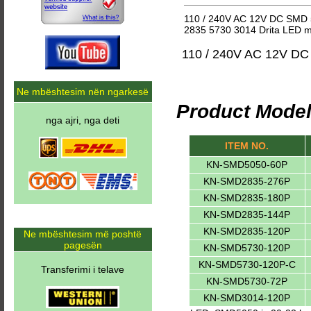
110 / 240V AC 12V DC SMD 5
2835 5730 3014 Drita LED me
110 / 240V AC 12V DC
Ne mbështesim nën ngarkesë
Product Model
nga ajri, nga deti
ITEM NO.
KN-SMD5050-60P
KN-SMD2835-276P
KN-SMD2835-180P
KN-SMD2835-144P
KN-SMD2835-120P
Ne mbështesim më poshtë
pagesën
KN-SMD5730-120P
KN-SMD5730-120P-C
Transferimi i telave
KN-SMD5730-72P
KN-SMD3014-120P