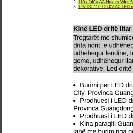
2.
110 / 240V AC Nuk ka Wire S
3.
12V DC 110 / 240V AC LED neo
Kinë LED dritë litar
Tregtarët me shumicë
drita ndrit, e udhëhe
udhëhequr lëndinë, t
gome, udhëhequr llam
dekorative, Led dritë 
Burimi për LED dri
City, Provinca Guan
Prodhuesi i LED dr
Provinca Guangdong
Prodhuesi i LED dr
Kina paraqiti Guan
janë me burim nga nd