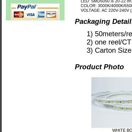
LED: SMD5050 is 20-22 lm
COLOR: 3000K/4000K/65
VOLTAGE: AC 220V-240V (
Packaging Detail
1) 50meters/re
2) one reel/C
3) Carton Size
Product Photo
WHITE B