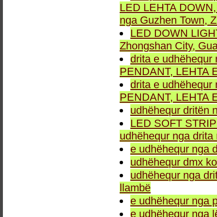
LED LEHTA DOWN, dr
nga Guzhen Town, Z
LED DOWN LIGHT fu
Zhongshan City, Gu
drita e udhëhequr 
PENDANT, LEHTA E
drita e udhëhequr 
PENDANT, LEHTA E
udhëhequr dritën n
LED SOFT STRIP LEH
udhëhequr nga drita 
e udhëhequr nga dr
udhëhequr dmx kon
udhëhequr nga drit
llambë
e udhëhequr nga p
e udhëhequr nga l