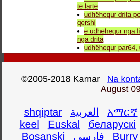
të lartë
udhëhequr drita pe
qershi
e udhëhequr nga li
nga drita
udhëhequr par64, 
©2005-2018 Karnar
Na kont
August 09
shqiptar
العربية
አማርኛ
keel
Euskal
беларускі
Bosanski
فارسی
Burry