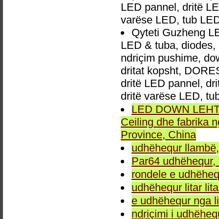
LED pannel, dritë LED
varëse LED, tub LED
Qyteti Guzheng LED
LED & tuba, diodes,
ndriçim pushime, down
dritat kopsht, DORES 
dritë LED pannel, dri
dritë varëse LED, t
LED DOWN LEHTA, 
Ceiling dhe fabrika
Province, China
udhëhequr llambë,
Par64 udhëhequr, d
rondele e udhëheq
udhëhequr litar lit
e udhëhequr nga li
ndriçimi i udhëheq