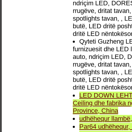
ndriçim LED, DORES 
rrugëve, dritat tavan
spotlights tavan, , L
butë, LED dritë posh
dritë LED nëntokëso
Qyteti Guzheng LE
furnizuesit dhe LED 
auto, ndriçim LED, 
rrugëve, dritat tavan
spotlights tavan, , L
butë, LED dritë posh
dritë LED nëntokëso
LED DOWN LEHTA, 
Ceiling dhe fabrika
Province, China
udhëhequr llambë,
Par64 udhëhequr, d