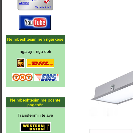
Ne mbështesim nën ngarkesë
nga ajri, nga deti
Ne mbështesim më poshtë
pagesën
Transferimi i telave