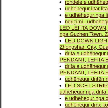
rondele e udhëheq
udhëhequr litar lit
e udhëhequr nga li
ndriçimi i udhëheq
LED LEHTA DOWN, dr
nga Guzhen Town, Z
LED DOWN LIGHT fu
Zhongshan City, Gu
drita e udhëhequr 
PENDANT, LEHTA E
drita e udhëhequr 
PENDANT, LEHTA E
udhëhequr dritën n
LED SOFT STRIP LEH
udhëhequr nga drita 
e udhëhequr nga dr
udhëhequr dmx kon