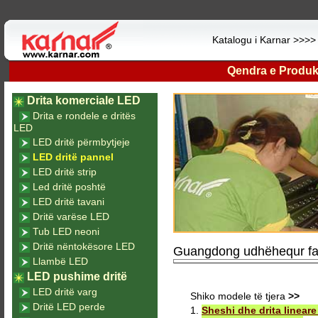
Katalogu i Karnar >>>
Qendra e Produk
Drita komerciale LED
Drita e rondele e dritës
LED
LED dritë përmbytjeje
LED dritë pannel
LED dritë strip
Led dritë poshtë
LED dritë tavani
Dritë varëse LED
Tub LED neoni
Dritë nëntokësore LED
Guangdong udhëhequr fabr
Llambë LED
LED pushime dritë
LED dritë varg
Shiko modele të tjera
>>
Dritë LED perde
1.
Sheshi dhe drita linear