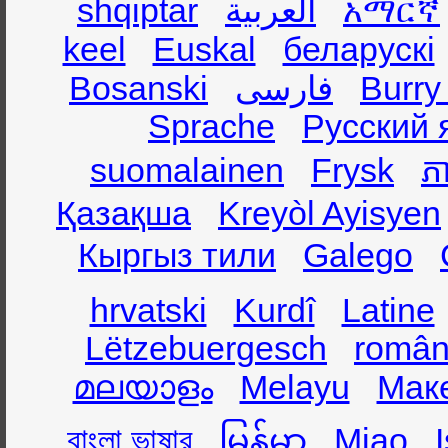
shqiptar
العربية
አማርኛ
keel
Euskal
беларускі
Bosanski
فارسی
Burry
Sprache
Русский 
suomalainen
Frysk
ភា
Қазақша
Kreyòl Ayisyen
Кыргыз тили
Galego
hrvatski
Kurdî
Latine
Lëtzebuergesch
român
മലയാളം
Melayu
Мак
বাংলা ভাষার
မြန်မာ
Miao