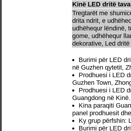
Kinë LED dritë tava
Tregtarët me shumicë
drita ndrit, e udhëhe
udhëhequr lëndinë, t
gome, udhëhequr llam
dekorative, Led dritë 
Burimi për LED dri
në Guzhen qytetit, 
Prodhuesi i LED dr
Guzhen Town, Zhong
Prodhuesi i LED dr
Guangdong në Kinë.
Kina paraqiti Gua
panel prodhuesit dhe
Ky grup përfshin: 
Burimi për LED dri