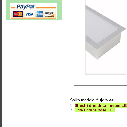
Shiko modele të tjera
>>
1.
Sheshi dhe drita lineare L
2.
Dritë ultra të hollë LED