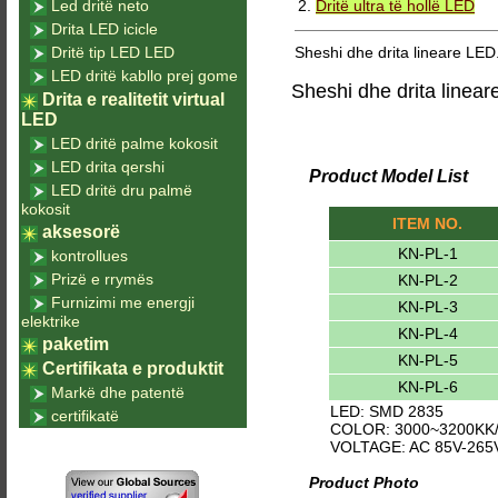
Led dritë neto
2.
Dritë ultra të hollë LED
Drita LED icicle
Dritë tip LED LED
Sheshi dhe drita lineare LED.
LED dritë kabllo prej gome
Sheshi dhe drita linea
Drita e realitetit virtual
LED
LED dritë palme kokosit
LED drita qershi
Product Model List
LED dritë dru palmë
kokosit
ITEM NO.
aksesorë
KN-PL-1
kontrollues
Prizë e rrymës
KN-PL-2
Furnizimi me energji
KN-PL-3
elektrike
KN-PL-4
paketim
KN-PL-5
Certifikata e produktit
KN-PL-6
Markë dhe patentë
LED: SMD 2835
certifikatë
COLOR: 3000~3200KK/
VOLTAGE: AC 85V-265
Product Photo