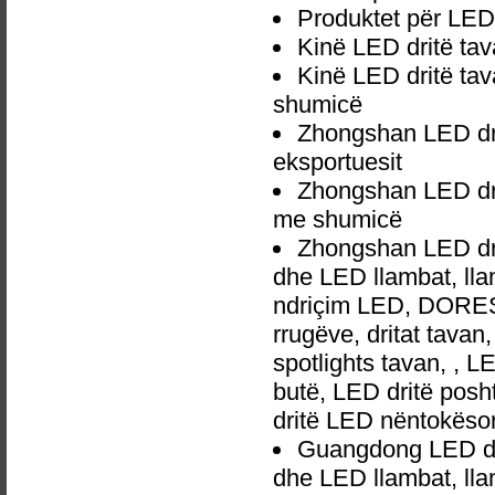
Produktet për LED 
Kinë LED dritë tav
Kinë LED dritë tav
shumicë
Zhongshan LED dri
eksportuesit
Zhongshan LED drit
me shumicë
Zhongshan LED drit
dhe LED llambat, lla
ndriçim LED, DORES 
rrugëve, dritat tavan
spotlights tavan, , L
butë, LED dritë posh
dritë LED nëntokëso
Guangdong LED dri
dhe LED llambat, lla