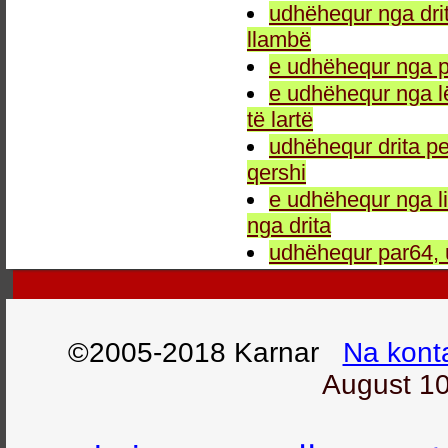
udhëhequr nga drit
llambë
e udhëhequr nga p
e udhëhequr nga l
të lartë
udhëhequr drita pe
qershi
e udhëhequr nga li
nga drita
udhëhequr par64, 
©2005-2018 Karnar
Na kont
August 10