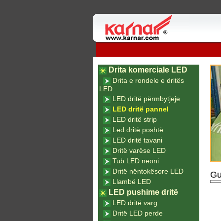
Drita komerciale LED
Drita e rondele e dritës
LED
LED dritë përmbytjeje
LED dritë pannel
LED dritë strip
Led dritë poshtë
LED dritë tavani
Dritë varëse LED
Tub LED neoni
Dritë nëntokësore LED
Gu
Llambë LED
LED pushime dritë
LED dritë varg
Dritë LED perde