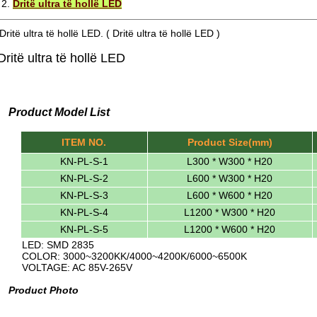
2.
Dritë ultra të hollë LED
Dritë ultra të hollë LED. ( Dritë ultra të hollë LED )
Dritë ultra të hollë LED
Product Model List
ITEM NO.
Product Size(mm)
KN-PL-S-1
L300 * W300 * H20
KN-PL-S-2
L600 * W300 * H20
KN-PL-S-3
L600 * W600 * H20
KN-PL-S-4
L1200 * W300 * H20
KN-PL-S-5
L1200 * W600 * H20
LED: SMD 2835
COLOR: 3000~3200KK/4000~4200K/6000~6500K
VOLTAGE: AC 85V-265V
Product Photo