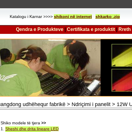
Katalogu i Karnar >>>>
shikoni në internet
shkarko .zip
Qendra e Produkteve
|
Certifikata e produktit
|
Rreth
angdong udhëhequr fabrikë > Ndriçimi i panelit > 12W Ult
Shiko modele të tjera
>>
1.
Sheshi dhe drita lineare LED