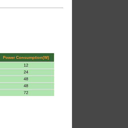
Power Consumption(W)
12
24
48
48
72