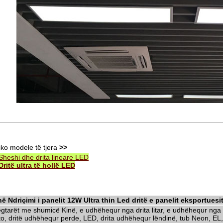
iko modele të tjera
>>
Sheshi dhe drita lineare LED
Dritë ultra të hollë LED
në Ndriçimi i panelit 12W Ultra thin Led dritë e panelit eksportuesi
egtarët me shumicë Kinë, e udhëhequr nga drita litar, e udhëhequr nga d
to, dritë udhëhequr perde, LED, drita udhëhequr lëndinë, tub Neon, EL,