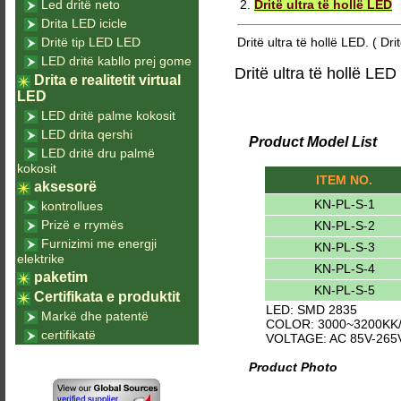
Led dritë neto
2.
Dritë ultra të hollë LED
Drita LED icicle
Dritë tip LED LED
Dritë ultra të hollë LED. ( Dri
LED dritë kabllo prej gome
Dritë ultra të hollë LED
Drita e realitetit virtual
LED
LED dritë palme kokosit
LED drita qershi
Product Model List
LED dritë dru palmë
kokosit
ITEM NO.
aksesorë
KN-PL-S-1
kontrollues
Prizë e rrymës
KN-PL-S-2
Furnizimi me energji
KN-PL-S-3
elektrike
KN-PL-S-4
paketim
KN-PL-S-5
Certifikata e produktit
LED: SMD 2835
Markë dhe patentë
COLOR: 3000~3200KK/
certifikatë
VOLTAGE: AC 85V-265
Product Photo