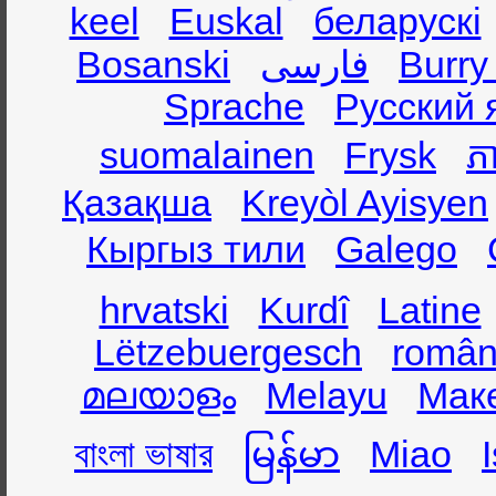
keel
Euskal
беларускі
Bosanski
فارسی
Burry
Sprache
Русский 
suomalainen
Frysk
ភា
Қазақша
Kreyòl Ayisyen
Кыргыз тили
Galego
hrvatski
Kurdî
Latine
Lëtzebuergesch
român
മലയാളം
Melayu
Мак
বাংলা ভাষার
မြန်မာ
Miao