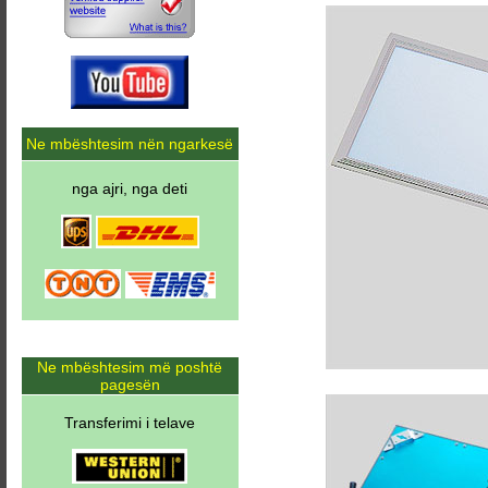
Ne mbështesim nën ngarkesë
nga ajri, nga deti
Ne mbështesim më poshtë
pagesën
Transferimi i telave