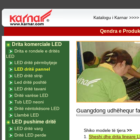
Katalogu i Karnar >>>
Qendra e Produk
Drita komerciale LED
Drita e rondele e dritës
LED
LED dritë përmbytjeje
LED dritë pannel
LED dritë strip
Led dritë poshtë
LED dritë tavani
Dritë varëse LED
Tub LED neoni
Dritë nëntokësore LED
Guangdong udhëhequr fabri
Llambë LED
LED pushime dritë
LED dritë varg
Shiko modele të tjera
>>
Dritë LED perde
1.
Sheshi dhe drita lineare 