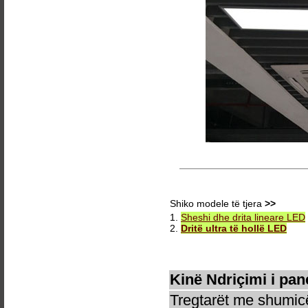
Shiko modele të tjera
>>
1.
Sheshi dhe drita lineare LED
2.
Dritë ultra të hollë LED
Kinë Ndriçimi i pane
Tregtarët me shumicë