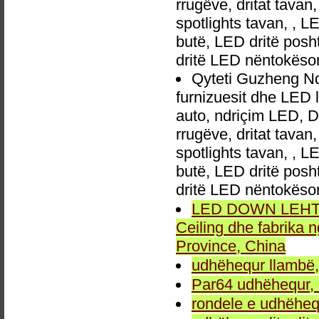
rrugëve, dritat tavan
spotlights tavan, , L
butë, LED dritë posh
dritë LED nëntokëso
Qyteti Guzheng Ndri
furnizuesit dhe LED 
auto, ndriçim LED, 
rrugëve, dritat tavan
spotlights tavan, , L
butë, LED dritë posh
dritë LED nëntokëso
LED DOWN LEHTA, 
Ceiling dhe fabrika
Province, China
udhëhequr llambë,
Par64 udhëhequr, d
rondele e udhëheq