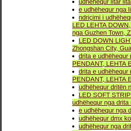
udhëhequr litar lit
e udhëhequr nga li
ndriçimi i udhëheq
LED LEHTA DOWN, dr
nga Guzhen Town, Z
LED DOWN LIGHT fu
Zhongshan City, Gu
drita e udhëhequr 
PENDANT, LEHTA E
drita e udhëhequr 
PENDANT, LEHTA E
udhëhequr dritën n
LED SOFT STRIP LEH
udhëhequr nga drita 
e udhëhequr nga dr
udhëhequr dmx kon
udhëhequr nga drit