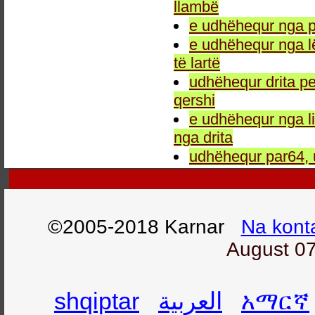
llambë
e udhëhequr nga p
e udhëhequr nga l
të lartë
udhëhequr drita pe
qershi
e udhëhequr nga li
nga drita
udhëhequr par64, 
©2005-2018 Karnar
Na kont
August 07
shqiptar
العربية
አማርኛ