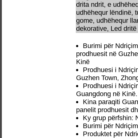
drita ndrit, e udhëhe
udhëhequr lëndinë, t
gome, udhëhequr llam
dekorative, Led dritë 
Burimi për Ndriçimi
prodhuesit në Guzhe
Kinë
Prodhuesi i Ndriçim
Guzhen Town, Zhong
Prodhuesi i Ndriçim
Guangdong në Kinë.
Kina paraqiti Guan
panelit prodhuesit dh
Ky grup përfshin: N
Burimi për Ndriçimi
Produktet për Ndriç