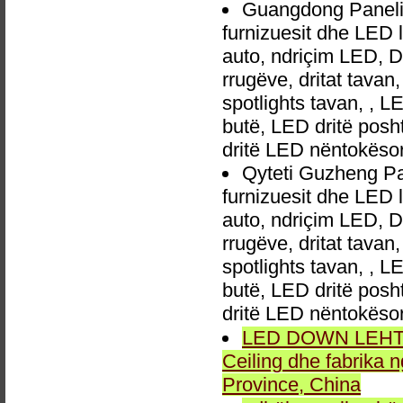
Guangdong Paneli 
furnizuesit dhe LED 
auto, ndriçim LED, 
rrugëve, dritat tavan
spotlights tavan, , L
butë, LED dritë posh
dritë LED nëntokëso
Qyteti Guzheng Pa
furnizuesit dhe LED 
auto, ndriçim LED, 
rrugëve, dritat tavan
spotlights tavan, , L
butë, LED dritë posh
dritë LED nëntokëso
LED DOWN LEHTA, 
Ceiling dhe fabrika
Province, China