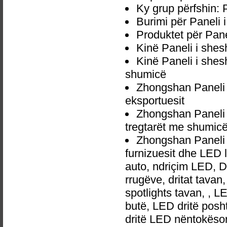
Ky grup përfshin: 
Burimi për Paneli
Produktet për Pan
Kinë Paneli i she
Kinë Paneli i shes
shumicë
Zhongshan Paneli 
eksportuesit
Zhongshan Paneli 
tregtarët me shumic
Zhongshan Paneli 
furnizuesit dhe LED 
auto, ndriçim LED, 
rrugëve, dritat tavan
spotlights tavan, , L
butë, LED dritë posh
dritë LED nëntokëso