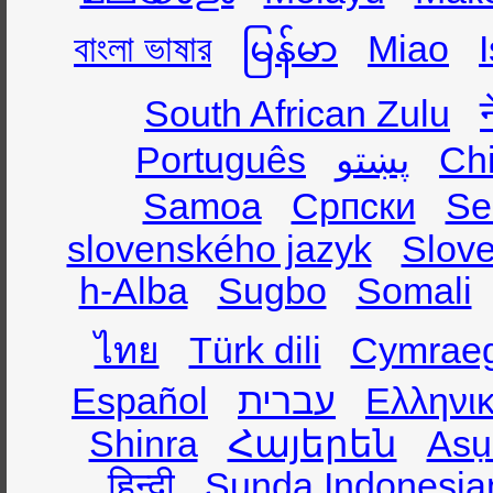
বাংলা ভাষার
မြန်မာ
Miao
South African Zulu
Português
پښتو
Ch
Samoa
Српски
Se
slovenského jazyk
Slov
h-Alba
Sugbo
Somali
ไทย
Türk dili
Cymrae
Español
עברית
Ελληνι
Shinra
Հայերեն
Asụ
हिन्दी
Sunda Indonesia