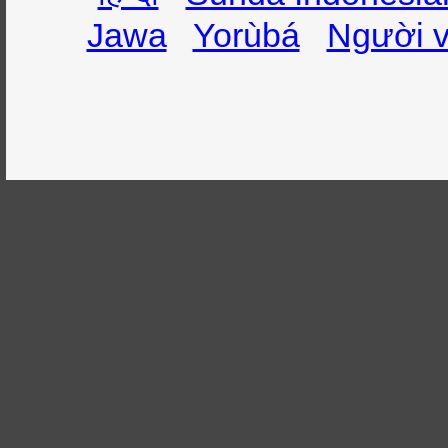
Jawa
Yorùbá
Người v