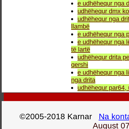
e udhëhequr nga dr
udhëhequr dmx kon
udhëhequr nga drit
llambë
e udhëhequr nga p
e udhëhequr nga l
të lartë
udhëhequr drita pe
qershi
e udhëhequr nga li
nga drita
udhëhequr par64, 
©2005-2018 Karnar
Na kont
August 07