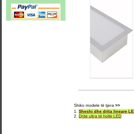
Shiko modele të tjera
>>
1.
Sheshi dhe drita lineare L
2.
Dritë ultra të hollë LED