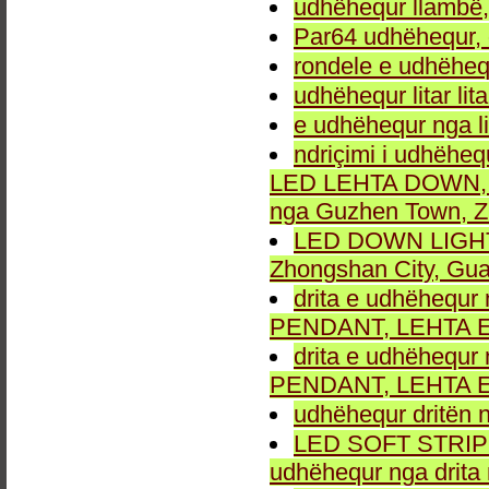
udhëhequr llambë,
Par64 udhëhequr, d
rondele e udhëheq
udhëhequr litar lit
e udhëhequr nga li
ndriçimi i udhëheq
LED LEHTA DOWN, dr
nga Guzhen Town, Z
LED DOWN LIGHT fu
Zhongshan City, Gu
drita e udhëhequr 
PENDANT, LEHTA E
drita e udhëhequr 
PENDANT, LEHTA E
udhëhequr dritën n
LED SOFT STRIP LEH
udhëhequr nga drita 