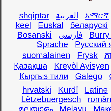
shqiptar
العربية
አማርኛ
keel
Euskal
беларускі
Bosanski
فارسی
Burry
Sprache
Русский 
suomalainen
Frysk
ភា
Қазақша
Kreyòl Ayisyen
Кыргыз тили
Galego
hrvatski
Kurdî
Latine
Lëtzebuergesch
român
മലയാളം
Melayu
Мак