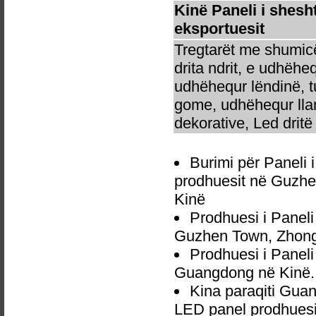
Kinë Paneli i shes
eksportuesit
Tregtarët me shumicë
drita ndrit, e udhëhe
udhëhequr lëndinë, t
gome, udhëhequr llam
dekorative, Led dritë 
Burimi për Paneli
prodhuesit në Guzhe
Kinë
Prodhuesi i Panel
Guzhen Town, Zhong
Prodhuesi i Panel
Guangdong në Kinë.
Kina paraqiti Gua
LED panel prodhuesit