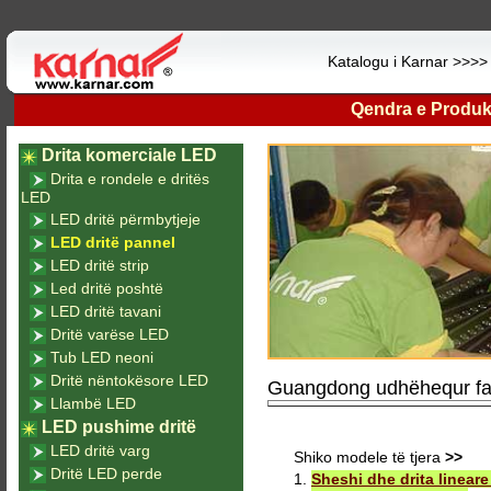
Katalogu i Karnar >>>
Qendra e Produk
Drita komerciale LED
Drita e rondele e dritës
LED
LED dritë përmbytjeje
LED dritë pannel
LED dritë strip
Led dritë poshtë
LED dritë tavani
Dritë varëse LED
Tub LED neoni
Dritë nëntokësore LED
Guangdong udhëhequr fabr
Llambë LED
LED pushime dritë
LED dritë varg
Shiko modele të tjera
>>
Dritë LED perde
1.
Sheshi dhe drita linear