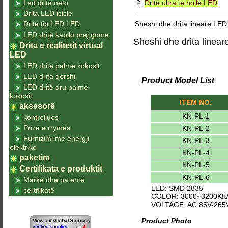
Led dritë neto
2.
Dritë ultra të hollë LED
Drita LED icicle
Dritë tip LED LED
Sheshi dhe drita lineare LED.
LED dritë kabllo prej gome
Sheshi dhe drita linea
Drita e realitetit virtual
LED
LED dritë palme kokosit
LED drita qershi
Product Model List
LED dritë dru palmë
kokosit
ITEM NO.
aksesorë
KN-PL-1
kontrollues
Prizë e rrymës
KN-PL-2
Furnizimi me energji
KN-PL-3
elektrike
KN-PL-4
paketim
KN-PL-5
Certifikata e produktit
KN-PL-6
Markë dhe patentë
LED: SMD 2835
certifikatë
COLOR: 3000~3200KK/
VOLTAGE: AC 85V-265
Product Photo