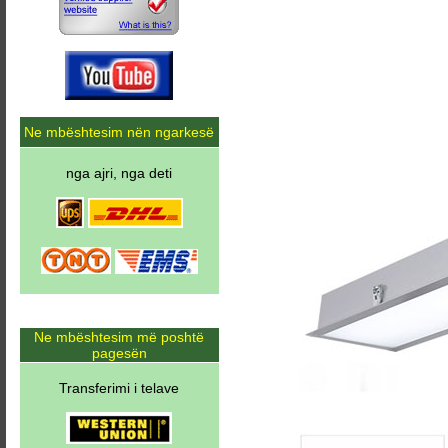
Ne mbështesim nën ngarkesë
nga ajri, nga deti
Ne mbështesim më poshtë
pagesën
Transferimi i telave