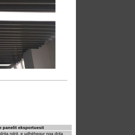
e panelit eksportuesit
rita ndrit, e udhëhequr nga drita