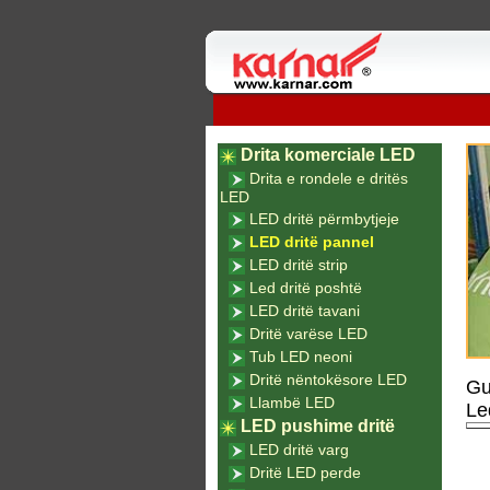
Drita komerciale LED
Drita e rondele e dritës
LED
LED dritë përmbytjeje
LED dritë pannel
LED dritë strip
Led dritë poshtë
LED dritë tavani
Dritë varëse LED
Tub LED neoni
Dritë nëntokësore LED
Gu
Llambë LED
Le
LED pushime dritë
LED dritë varg
Dritë LED perde