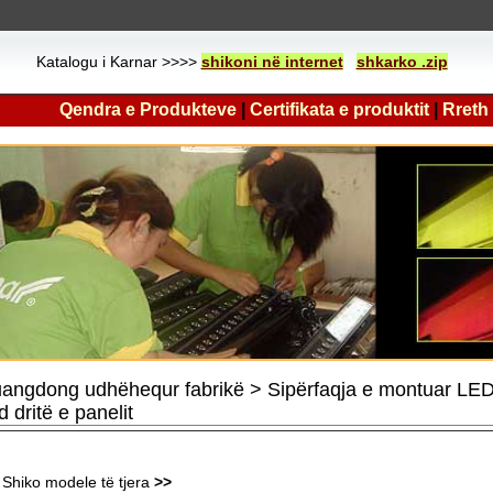
Katalogu i Karnar >>>>
shikoni në internet
shkarko .zip
Qendra e Produkteve
|
Certifikata e produktit
|
Rreth
angdong udhëhequr fabrikë > Sipërfaqja e montuar LED 
d dritë e panelit
Shiko modele të tjera
>>