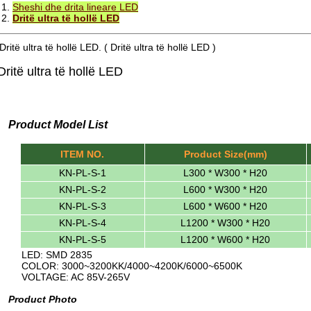
1.
Sheshi dhe drita lineare LED
2.
Dritë ultra të hollë LED
Dritë ultra të hollë LED. ( Dritë ultra të hollë LED )
Dritë ultra të hollë LED
Product Model List
ITEM NO.
Product Size(mm)
KN-PL-S-1
L300 * W300 * H20
KN-PL-S-2
L600 * W300 * H20
KN-PL-S-3
L600 * W600 * H20
KN-PL-S-4
L1200 * W300 * H20
KN-PL-S-5
L1200 * W600 * H20
LED: SMD 2835
COLOR: 3000~3200KK/4000~4200K/6000~6500K
VOLTAGE: AC 85V-265V
Product Photo