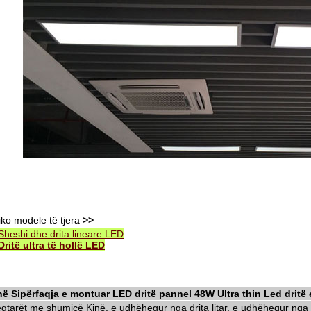
iko modele të tjera
>>
Sheshi dhe drita lineare LED
Dritë ultra të hollë LED
në Sipërfaqja e montuar LED dritë pannel 48W Ultra thin Led dritë 
egtarët me shumicë Kinë, e udhëhequr nga drita litar, e udhëhequr nga d