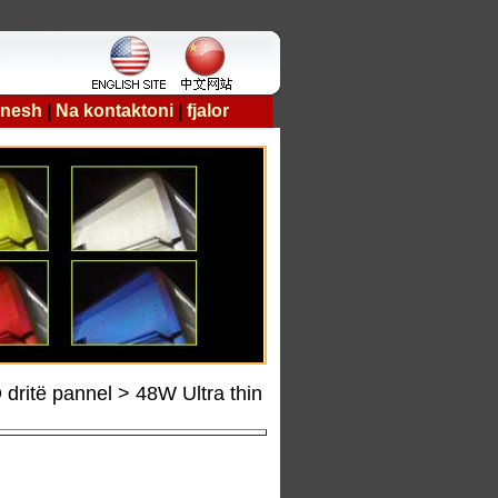
 nesh
|
Na kontaktoni
|
fjalor
dritë pannel > 48W Ultra thin