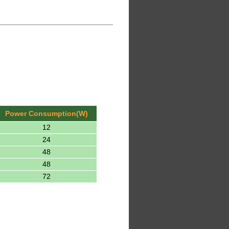
Power Consumption(W)
12
24
48
48
72