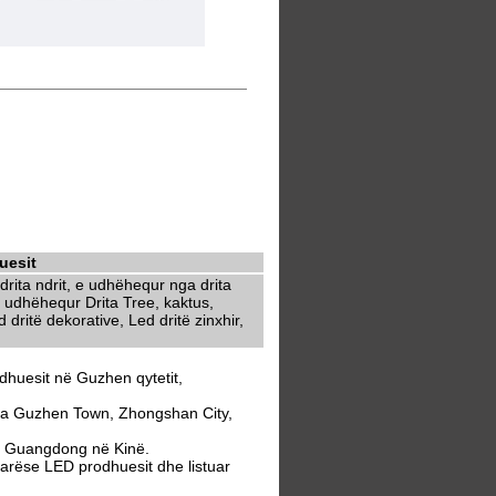
uesit
rita ndrit, e udhëhequr nga drita
 udhëhequr Drita Tree, kaktus,
dritë dekorative, Led dritë zinxhir,
dhuesit në Guzhen qytetit,
ga Guzhen Town, Zhongshan City,
ë Guangdong në Kinë.
arëse LED prodhuesit dhe listuar