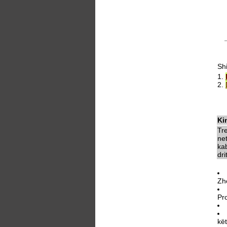
Sh
1.
2.
Ki
Tr
ne
kab
dri
Zh
Pr
kë