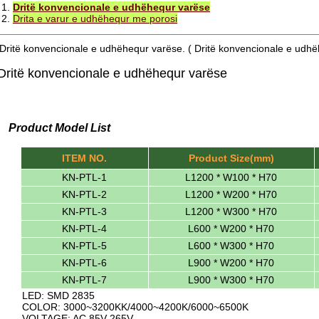
1.
Dritë konvencionale e udhëhequr varëse
2.
Drita e varur e udhëhequr me porosi
Dritë konvencionale e udhëhequr varëse. ( Dritë konvencionale e udhë
Dritë konvencionale e udhëhequr varëse
Product Model List
ITEM NO.
Product Size(mm)
KN-PTL-1
L1200 * W100 * H70
KN-PTL-2
L1200 * W200 * H70
KN-PTL-3
L1200 * W300 * H70
KN-PTL-4
L600 * W200 * H70
KN-PTL-5
L600 * W300 * H70
KN-PTL-6
L900 * W200 * H70
KN-PTL-7
L900 * W300 * H70
LED: SMD 2835
COLOR: 3000~3200KK/4000~4200K/6000~6500K
VOLTAGE: AC 85V-265V