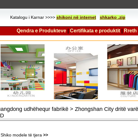
Katalogu i Karnar >>>>
shikoni në internet
shkarko .zip
Qendra e Produkteve
|
Certifikata e produktit
|
Rreth
angdong udhëhequr fabrikë > Zhongshan City dritë var
ED
Shiko modele të tjera
>>