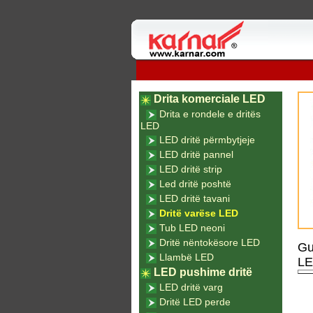
Drita komerciale LED
Drita e rondele e dritës
LED
LED dritë përmbytjeje
LED dritë pannel
LED dritë strip
Led dritë poshtë
LED dritë tavani
Dritë varëse LED
Tub LED neoni
Dritë nëntokësore LED
Gu
Llambë LED
L
LED pushime dritë
LED dritë varg
Dritë LED perde