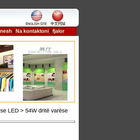
 nesh
|
Na kontaktoni
|
fjalor
ëse LED > 54W dritë varëse