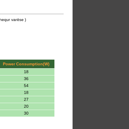
hequr varëse )
Power Consumption(W)
18
36
54
18
27
20
30