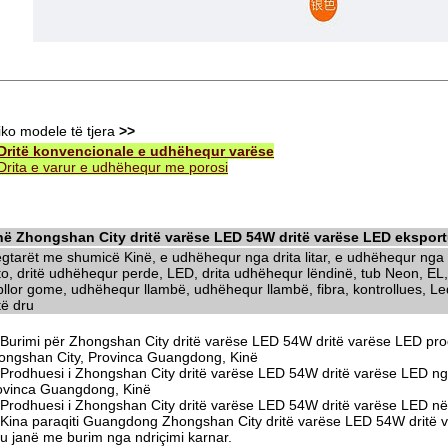
iko modele të tjera
>>
Dritë konvencionale e udhëhequr varëse
Drita e varur e udhëhequr me porosi
në Zhongshan City dritë varëse LED 54W dritë varëse LED eksport
egtarët me shumicë Kinë, e udhëhequr nga drita litar, e udhëhequr nga d
to, dritë udhëhequr perde, LED, drita udhëhequr lëndinë, tub Neon, EL,
llor gome, udhëhequr llambë, udhëhequr llambë, fibra, kontrollues, Led 
të dru
Burimi për Zhongshan City dritë varëse LED 54W dritë varëse LED pro
ongshan City, Provinca Guangdong, Kinë
Prodhuesi i Zhongshan City dritë varëse LED 54W dritë varëse LED n
ovinca Guangdong, Kinë
Prodhuesi i Zhongshan City dritë varëse LED 54W dritë varëse LED n
Kina paraqiti Guangdong Zhongshan City dritë varëse LED 54W dritë v
tu janë me burim nga ndriçimi karnar.