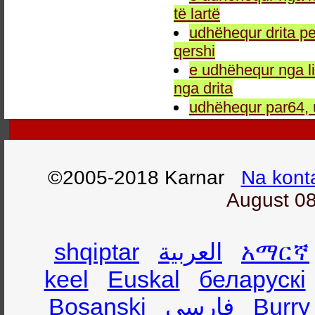
të lartë
udhëhequr drita pe
qershi
e udhëhequr nga li
nga drita
udhëhequr par64, 
©2005-2018 Karnar
Na kont
August 08
shqiptar
العربية
አማርኛ
keel
Euskal
беларускі
Bosanski
فارسی
Burry