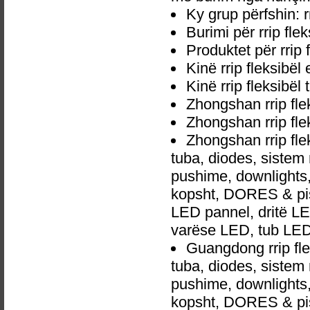
Ky grup përfshin: rr
Burimi për rrip flek
Produktet për rrip 
Kinë rrip fleksibël
Kinë rrip fleksibël
Zhongshan rrip fle
Zhongshan rrip fle
Zhongshan rrip fle
tuba, diodes, siste
pushime, downlights, d
kopsht, DORES & pish
LED pannel, dritë LED
varëse LED, tub LED
Guangdong rrip fle
tuba, diodes, siste
pushime, downlights, d
kopsht, DORES & pish