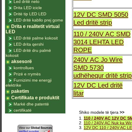
Led dritë neto
Drita LED icicle
12V DC SMD 5050
Dritë tip LED LED
LED dritë kabllo prej gome
Led dritë strip
Drita e realitetit virtual
LED
110 / 240V AC SMD
LED dritë palme kokosit
3014 LEHTA LED
LED drita qershi
ROPE
LED dritë dru palmë
kokosit
240V AC Jo Wire
aksesorë
SMD 5730
kontrollues
Prizë e rrymës
udhëhequr dritë strip
Furnizimi me energji
12V DC Led dritë
elektrike
paketim
litar
Certifikata e produktit
Markë dhe patentë
certifikatë
Shiko modele të tjera
>>
1.
110 / 240V AC 12V DC SM
2.
110 / 240V AC Nuk ka Wir
3.
12V DC 110 / 240V AC LED 