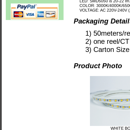
LED: SMD5050 is 20-22 lm
COLOR: 3000K/4000K/65
VOLTAGE: AC 220V-240V (
Packaging Detail
1) 50meters/re
2) one reel/C
3) Carton Size
Product Photo
WHITE B