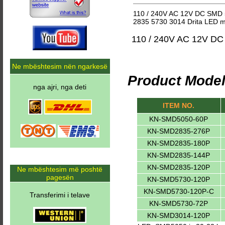
110 / 240V AC 12V DC SMD 5
2835 5730 3014 Drita LED me
110 / 240V AC 12V DC
Ne mbështesim nën ngarkesë
Product Model
nga ajri, nga deti
ITEM NO.
KN-SMD5050-60P
KN-SMD2835-276P
KN-SMD2835-180P
KN-SMD2835-144P
KN-SMD2835-120P
Ne mbështesim më poshtë
pagesën
KN-SMD5730-120P
KN-SMD5730-120P-C
Transferimi i telave
KN-SMD5730-72P
KN-SMD3014-120P