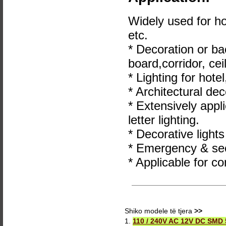
Widely used for ho
etc.
* Decoration or ba
board,corridor, ceil
* Lighting for hote
* Architectural dec
* Extensively appl
letter lighting.
* Decorative lights
* Emergency & secu
* Applicable for co
Shiko modele të tjera
>>
1.
110 / 240V AC 12V DC SMD 