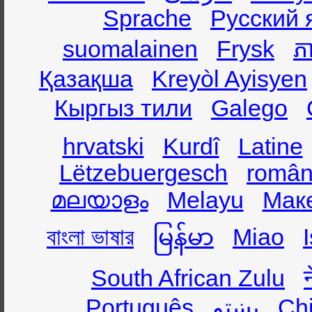
Sprache
Русский 
suomalainen
Frysk
ភា
Қазақша
Kreyòl Ayisyen
Кыргыз тили
Galego
hrvatski
Kurdî
Latine
Lëtzebuergesch
român
മലയാളം
Melayu
Мак
বাংলা ভাষার
မြန်မာ
Miao
South African Zulu
Português
پښتو
Ch