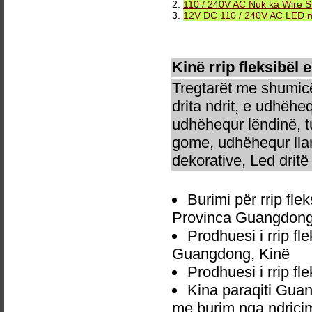
2.
110 / 240V AC Nuk ka Wire S
3.
12V DC 110 / 240V AC LED neo
Kinë rrip fleksibël 
Tregtarët me shumicë
drita ndrit, e udhëhe
udhëhequr lëndinë, t
gome, udhëhequr llam
dekorative, Led dritë 
Burimi për rrip fl
Provinca Guangdong
Prodhuesi i rrip f
Guangdong, Kinë
Prodhuesi i rrip f
Kina paraqiti Guan
me burim nga ndriçim