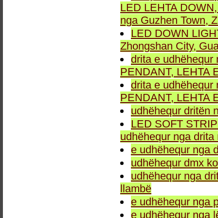
LED LEHTA DOWN, dr
nga Guzhen Town, Z
LED DOWN LIGHT fu
Zhongshan City, Gu
drita e udhëhequr 
PENDANT, LEHTA E
drita e udhëhequr 
PENDANT, LEHTA E
udhëhequr dritën n
LED SOFT STRIP LEH
udhëhequr nga drita 
e udhëhequr nga dr
udhëhequr dmx kon
udhëhequr nga drit
llambë
e udhëhequr nga p
e udhëhequr nga l