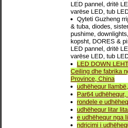
LED pannel, dritë LED
varëse LED, tub LED
Qyteti Guzheng rri
& tuba, diodes, sis
pushime, downlights, d
kopsht, DORES & pish
LED pannel, dritë LED
varëse LED, tub LED
LED DOWN LEHTA, 
Ceiling dhe fabrika
Province, China
udhëhequr llambë,
Par64 udhëhequr, d
rondele e udhëheq
udhëhequr litar lit
e udhëhequr nga li
ndriçimi i udhëheq