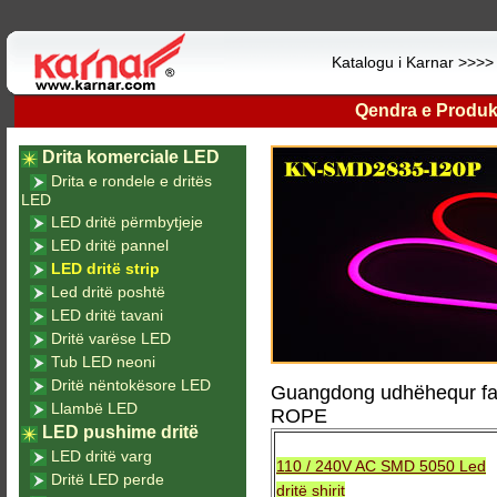
Katalogu i Karnar >>>
Qendra e Produk
Drita komerciale LED
Drita e rondele e dritës
LED
LED dritë përmbytjeje
LED dritë pannel
LED dritë strip
Led dritë poshtë
LED dritë tavani
Dritë varëse LED
Tub LED neoni
Dritë nëntokësore LED
Guangdong udhëhequr fab
Llambë LED
ROPE
LED pushime dritë
LED dritë varg
110 / 240V AC SMD 5050 Led
Dritë LED perde
dritë shirit