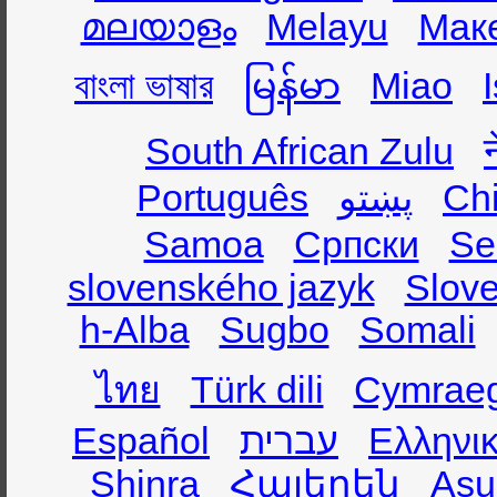
മലയാളം
Melayu
Мак
বাংলা ভাষার
မြန်မာ
Miao
South African Zulu
Português
پښتو
Ch
Samoa
Српски
Se
slovenského jazyk
Slov
h-Alba
Sugbo
Somali
ไทย
Türk dili
Cymrae
Español
עברית
Ελληνι
Shinra
Հայերեն
Asụ