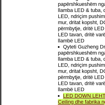
papërshkueshëm nga 
llamba LED & tuba, 
LED, ndriçim pushime,
mur, dritat kopsht, D
përmbytje, dritë LED 
LED tavan, dritë va
llambë LED
Qyteti Guzheng Dr
papërshkueshëm nga 
llamba LED & tuba, 
LED, ndriçim pushime,
mur, dritat kopsht, D
përmbytje, dritë LED 
LED tavan, dritë va
llambë LED
LED DOWN LEHTA, 
Ceiling dhe fabrika