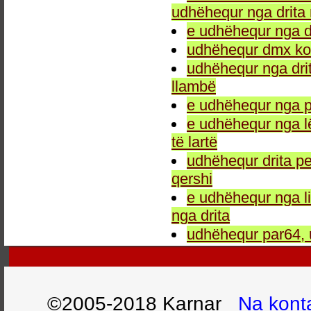
udhëhequr nga drita 
e udhëhequr nga dr
udhëhequr dmx kon
udhëhequr nga drit
llambë
e udhëhequr nga p
e udhëhequr nga l
të lartë
udhëhequr drita pe
qershi
e udhëhequr nga li
nga drita
udhëhequr par64, 
©2005-2018 Karnar
Na kont