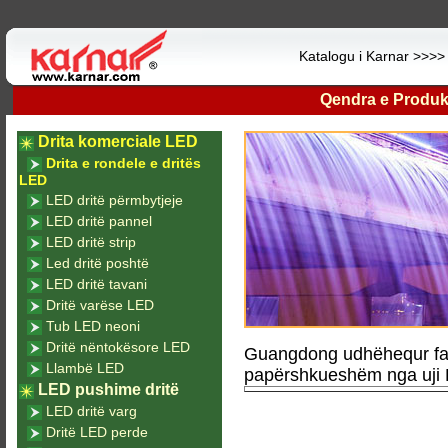
Katalogu i Karnar >>>
Qendra e Produk
Drita komerciale LED
Drita e rondele e dritës
LED
LED dritë përmbytjeje
LED dritë pannel
LED dritë strip
Led dritë poshtë
LED dritë tavani
Dritë varëse LED
Tub LED neoni
Dritë nëntokësore LED
Guangdong udhëhequr fabr
Llambë LED
papërshkueshëm nga uji 
LED pushime dritë
LED dritë varg
Dritë LED perde