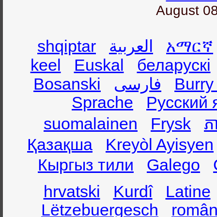
August 08
shqiptar
العربية
አማርኛ
keel
Euskal
беларускі
Bosanski
فارسی
Burry
Sprache
Русский 
suomalainen
Frysk
ភា
Қазақша
Kreyòl Ayisyen
Кыргыз тили
Galego
hrvatski
Kurdî
Latine
Lëtzebuergesch
român