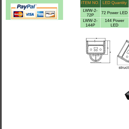
ITEM NO.
LED Quantity
LWW-2-
72 Power LED
72P
LWW-2-
144 Power
144P
LED
struc