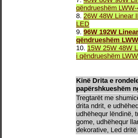
qëndrueshëm LWW-4
8.
26W 48W Linear 
LED
9.
96W 192W Linear
qëndrueshëm LWW-
10.
15W 25W 48W Li
i qëndrueshëm LWW-
Kinë Drita e rondel
papërshkueshëm nga
Tregtarët me shumicë
drita ndrit, e udhëhe
udhëhequr lëndinë, t
gome, udhëhequr llam
dekorative, Led dritë 