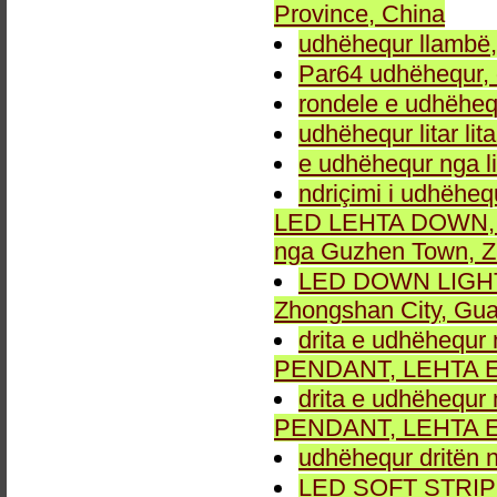
Province, China
udhëhequr llambë,
Par64 udhëhequr, d
rondele e udhëheq
udhëhequr litar lit
e udhëhequr nga li
ndriçimi i udhëheq
LED LEHTA DOWN, dr
nga Guzhen Town, Z
LED DOWN LIGHT fu
Zhongshan City, Gu
drita e udhëhequr 
PENDANT, LEHTA E
drita e udhëhequr 
PENDANT, LEHTA E
udhëhequr dritën n
LED SOFT STRIP LEH