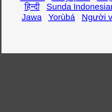
हिन्दी
Sunda Indonesia
Jawa
Yorùbá
Người v