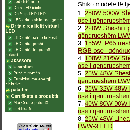
Led dritë neto
Shiko modele të tj
Drita LED icicle
1.
250W 500W She
Dritë tip LED LED
ose i qëndrueshë
LED dritë kabllo prej gome
Drita e realitetit virtual
2.
220W Sheshi i 
LED
qëndrueshëm LWW
LED dritë palme kokosit
3.
155W IP65 rresh
LED drita qershi
RGB ose i qëndr
LED dritë dru palmë
kokosit
4.
108W 216W She
aksesorë
ose i qëndrueshë
kontrollues
5.
25W 48W Sheshi
Prizë e rrymës
Furnizimi me energji
qëndrueshëm LWW
elektrike
6.
26W 32W 48W L
paketim
ose i qëndrueshë
Certifikata e produktit
7.
40W 80W 90W L
Markë dhe patentë
certifikatë
ose i qëndrueshë
8.
26W 48W Linea
LWW-3 LED