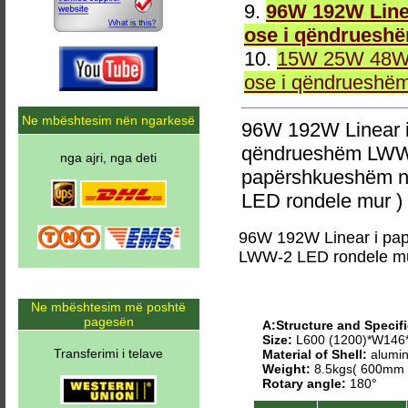
9.
96W 192W Line
ose i qëndruesh
10.
15W 25W 48W 
ose i qëndrueshë
Ne mbështesim nën ngarkesë
96W 192W Linear 
qëndrueshëm LWW-
nga ajri, nga deti
papërshkueshëm n
LED rondele mur )
96W 192W Linear i pa
LWW-2 LED rondele m
Ne mbështesim më poshtë
pagesën
A:Structure and Specifi
Size:
L600 (1200)*W14
Transferimi i telave
Material of Shell:
alumin
Weight:
8.5kgs( 600mm 
Rotary angle:
180°