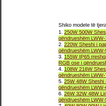
Shiko modele të tjer
1.
250W 500W Sheshi
qëndrueshëm LWW-1
2.
220W Sheshi i pa
qëndrueshëm LWW-9
3.
155W IP65 rreshqi
RGB ose i qëndrue
4.
108W 216W Sheshi
qëndrueshëm LWW-7
5.
25W 48W Sheshi i
qëndrueshëm LWW-6
6.
26W 32W 48W Line
qëndrueshëm LWW-5
7.
40W 80W 90W Line