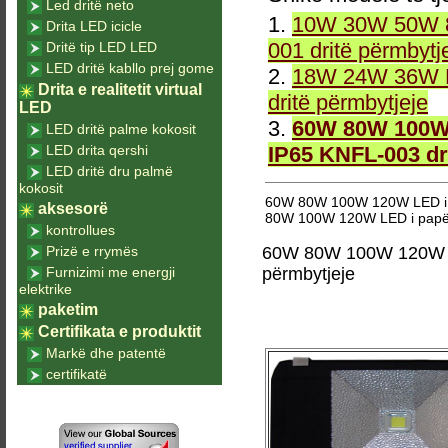
Led dritë neto
1.
10W 30W 50W 8
Drita LED icicle
001 dritë përmbytj
Dritë tip LED LED
LED dritë kabllo prej gome
2.
18W 24W 36W L
Drita e realitetit virtual
dritë përmbytjeje
LED
3.
60W 80W 100W 
LED dritë palme kokosit
LED drita qershi
IP65 KNFL-003 dr
LED dritë dru palmë
kokosit
60W 80W 100W 120W LED i p
aksesorë
80W 100W 120W LED i papër
kontrollues
Prizë e rrymës
60W 80W 100W 120W LE
Furnizimi me energji
përmbytjeje
elektrike
paketim
Certifikata e produktit
Markë dhe patentë
certifikatë