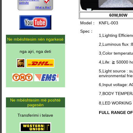
60W,80W
Model：
KNFL-003
Spec：
1,Lighting Efficie
Ne mbështesim nën ngarkesë
2,Luminous flux 
nga ajri, nga deti
3,Color temperat
4,Life: ≧ 50000 h
5,Light source : s
environmental frie
6,Input voltage: 
7,BODY TEMPER
Ne mbështesim më poshtë
8,LED WORKING
pagesën
FULL RANGE OF C
Transferimi i telave