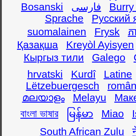
Bosanski
فارسی
Burry
Sprache
Русский 
suomalainen
Frysk
ភា
Қазақша
Kreyòl Ayisyen
Кыргыз тили
Galego
hrvatski
Kurdî
Latine
Lëtzebuergesch
român
മലയാളം
Melayu
Мак
বাংলা ভাষার
မြန်မာ
Miao
South African Zulu