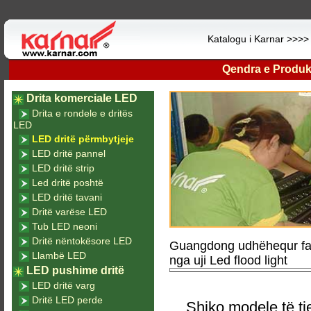
Katalogu i Karnar >>>
Qendra e Produk
Drita komerciale LED
Drita e rondele e dritës
LED
LED dritë përmbytjeje
LED dritë pannel
LED dritë strip
Led dritë poshtë
LED dritë tavani
Dritë varëse LED
Tub LED neoni
Dritë nëntokësore LED
Guangdong udhëhequr fab
Llambë LED
nga uji Led flood light
LED pushime dritë
LED dritë varg
Dritë LED perde
Shiko modele të tj