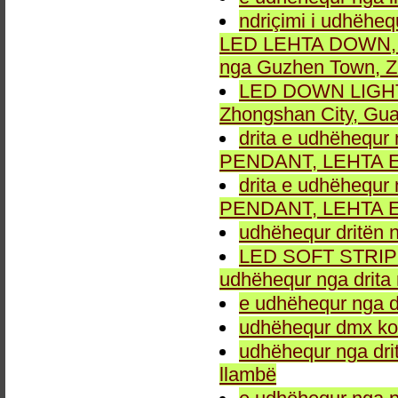
ndriçimi i udhëheq
LED LEHTA DOWN, dr
nga Guzhen Town, Z
LED DOWN LIGHT fu
Zhongshan City, Gu
drita e udhëhequr 
PENDANT, LEHTA E
drita e udhëhequr 
PENDANT, LEHTA E
udhëhequr dritën n
LED SOFT STRIP LEH
udhëhequr nga drita 
e udhëhequr nga dr
udhëhequr dmx kon
udhëhequr nga drit
llambë