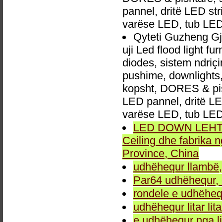
pannel, dritë LED str
varëse LED, tub LED
Qyteti Guzheng Gj
uji Led flood light f
diodes, sistem ndri
pushime, downlights, d
kopsht, DORES & pish
LED pannel, dritë LED
varëse LED, tub LED
LED DOWN LEHTA, 
Ceiling dhe fabrika
Province, China
udhëhequr llambë,
Par64 udhëhequr, d
rondele e udhëheq
udhëhequr litar lit
e udhëhequr nga li