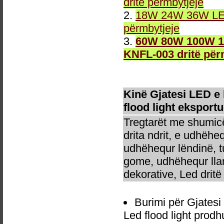
dritë përmbytjeje
2.
18W 24W 36W LED 
përmbytjeje
3.
60W 80W 100W 12
KNFL-003 dritë për
Kinë Gjatesi LED e
flood light eksportu
Tregtarët me shumicë
drita ndrit, e udhëhe
udhëhequr lëndinë, t
gome, udhëhequr llam
dekorative, Led dritë 
Burimi për Gjates
Led flood light prod