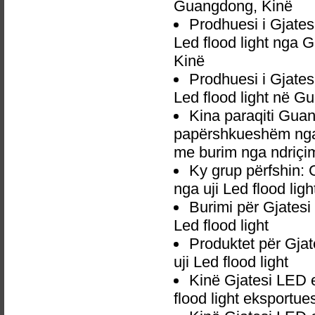
Guangdong, Kinë
Prodhuesi i Gjate
Led flood light nga
Kinë
Prodhuesi i Gjate
Led flood light në G
Kina paraqiti Gua
papërshkueshëm nga u
me burim nga ndriçim
Ky grup përfshin:
nga uji Led flood ligh
Burimi për Gjates
Led flood light
Produktet për Gja
uji Led flood light
Kinë Gjatesi LED 
flood light eksportues