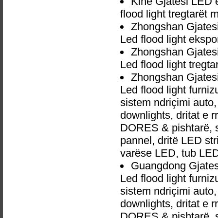
Kinë Gjatesi LED 
flood light tregtarët
Zhongshan Gjatesi
Led flood light ekspo
Zhongshan Gjatesi
Led flood light tregt
Zhongshan Gjatesi
Led flood light furn
sistem ndriçimi aut
downlights, dritat e r
DORES & pishtarë, sp
pannel, dritë LED str
varëse LED, tub LED
Guangdong Gjatesi
Led flood light furn
sistem ndriçimi aut
downlights, dritat e r
DORES & pishtarë, sp