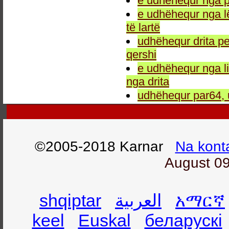
e udhëhequr nga p
e udhëhequr nga l
të lartë
udhëhequr drita pe
qershi
e udhëhequr nga li
nga drita
udhëhequr par64, 
©2005-2018 Karnar
Na kont
August 09
shqiptar
العربية
አማርኛ
keel
Euskal
беларускі