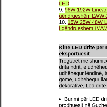
LED
9.
96W 192W Linear 
qëndrueshëm LWW-2
10.
15W 25W 48W Li
i qëndrueshëm LWW-
Kinë LED dritë për
eksportuesit
Tregtarët me shumicë
drita ndrit, e udhëhe
udhëhequr lëndinë, t
gome, udhëhequr llam
dekorative, Led dritë 
Burimi për LED dr
prodhuesit në Guzhe