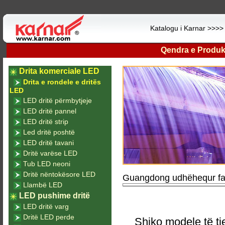
Katalogu i Karnar >>>
Qendra e Produk
Drita komerciale LED
Drita e rondele e dritës
LED
LED dritë përmbytjeje
LED dritë pannel
LED dritë strip
Led dritë poshtë
LED dritë tavani
Dritë varëse LED
Tub LED neoni
Dritë nëntokësore LED
Guangdong udhëhequr fab
Llambë LED
LED pushime dritë
LED dritë varg
Dritë LED perde
Shiko modele të tj