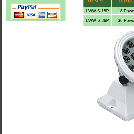
ITEM NO.
LED Qua
LWW-6-18P
18 Powe
LWW-6-36P
36 Powe