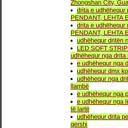
Zhongshan City, Gu
drita e udhëhequr 
PENDANT, LEHTA E
drita e udhëhequr 
PENDANT, LEHTA E
udhëhequr dritën n
LED SOFT STRIP LEH
udhëhequr nga drita 
e udhëhequr nga dr
udhëhequr dmx kon
udhëhequr nga drit
llambë
e udhëhequr nga p
e udhëhequr nga l
të lartë
udhëhequr drita pe
qershi