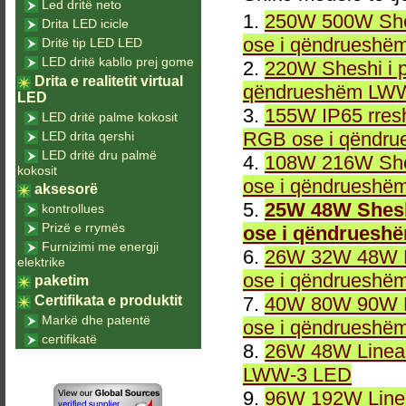
Led dritë neto
1.
250W 500W She
Drita LED icicle
ose i qëndrueshë
Dritë tip LED LED
LED dritë kabllo prej gome
2.
220W Sheshi i 
Drita e realitetit virtual
qëndrueshëm LWW
LED
3.
155W IP65 rresh
LED dritë palme kokosit
RGB ose i qëndr
LED drita qershi
LED dritë dru palmë
4.
108W 216W She
kokosit
ose i qëndrueshë
aksesorë
5.
25W 48W Shesh
kontrollues
Prizë e rrymës
ose i qëndruesh
Furnizimi me energji
6.
26W 32W 48W L
elektrike
ose i qëndrueshë
paketim
Certifikata e produktit
7.
40W 80W 90W L
Markë dhe patentë
ose i qëndrueshë
certifikatë
8.
26W 48W Linea
LWW-3 LED
9.
96W 192W Linea