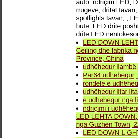
auto, ndriçim LED, 
rrugëve, dritat tavan
spotlights tavan, , L
butë, LED dritë posh
dritë LED nëntokëso
LED DOWN LEHTA, 
Ceiling dhe fabrika
Province, China
udhëhequr llambë,
Par64 udhëhequr, d
rondele e udhëheq
udhëhequr litar lit
e udhëhequr nga li
ndriçimi i udhëheq
LED LEHTA DOWN, dr
nga Guzhen Town, Z
LED DOWN LIGHT fu