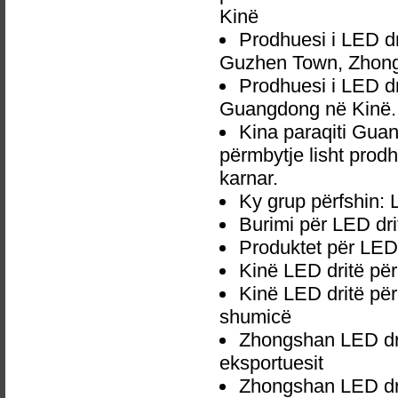
Kinë
Prodhuesi i LED d
Guzhen Town, Zhong
Prodhuesi i LED d
Guangdong në Kinë.
Kina paraqiti Gu
përmbytje lisht prodh
karnar.
Ky grup përfshin:
Burimi për LED dr
Produktet për LED
Kinë LED dritë pë
Kinë LED dritë pë
shumicë
Zhongshan LED dri
eksportuesit
Zhongshan LED dri