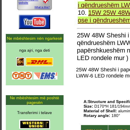
i qëndrueshëm LW
10.
15W 25W 48W 
ose i qëndrueshë
25W 48W Sheshi i
Ne mbështesim nën ngarkesë
qëndrueshëm LWW-
papërshkueshëm n
nga ajri, nga deti
LED rondele mur )
25W 48W Sheshi i pap
LWW-6 LED rondele m
Ne mbështesim më poshtë
A:Structure and Specifi
pagesën
Size:
D170*H 181/194m
Material of Shell:
alumin
Transferimi i telave
Rotary angle:
180°