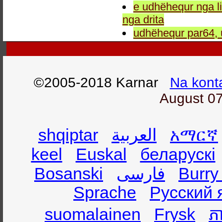
e udhëhequr nga li
nga drita
udhëhequr par64, 
©2005-2018 Karnar
Na kont
August 07
shqiptar
العربية
አማርኛ
keel
Euskal
беларускі
Bosanski
فارسی
Burry
Sprache
Русский 
suomalainen
Frysk
ភា