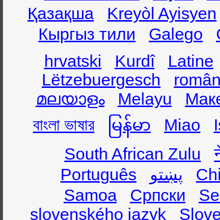
Қазақша
Kreyòl Ayisyen
Кыргыз тили
Galego
hrvatski
Kurdî
Latine
Lëtzebuergesch
român
മലയാളം
Melayu
Мак
বাংলা ভাষার
မြန်မာ
Miao
South African Zulu
Português
پښتو
Ch
Samoa
Српски
Se
slovenského jazyk
Slov