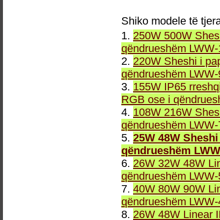
Shiko modele të tjer
1.
250W 500W Sheshi
qëndrueshëm LWW-1
2.
220W Sheshi i pa
qëndrueshëm LWW-9
3.
155W IP65 rreshqi
RGB ose i qëndrue
4.
108W 216W Sheshi
qëndrueshëm LWW-7
5.
25W 48W Sheshi 
qëndrueshëm LWW-
6.
26W 32W 48W Line
qëndrueshëm LWW-5
7.
40W 80W 90W Line
qëndrueshëm LWW-4
8.
26W 48W Linear 