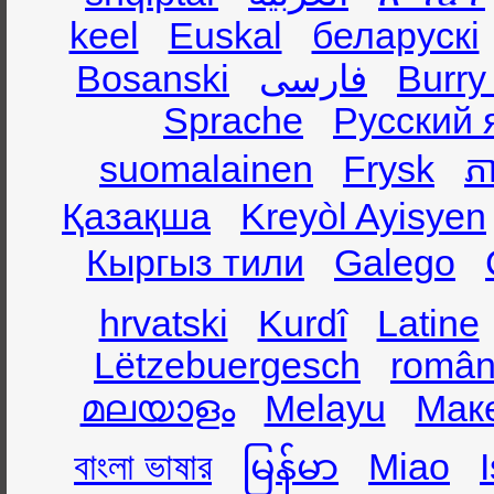
keel
Euskal
беларускі
Bosanski
فارسی
Burry
Sprache
Русский 
suomalainen
Frysk
ភា
Қазақша
Kreyòl Ayisyen
Кыргыз тили
Galego
hrvatski
Kurdî
Latine
Lëtzebuergesch
român
മലയാളം
Melayu
Мак
বাংলা ভাষার
မြန်မာ
Miao