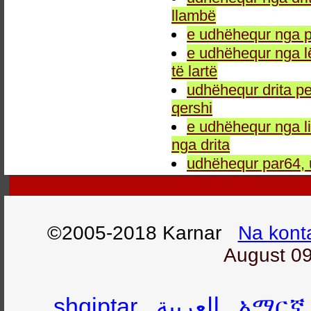
llambë
e udhëhequr nga p
e udhëhequr nga l
të lartë
udhëhequr drita pe
qershi
e udhëhequr nga li
nga drita
udhëhequr par64, 
©2005-2018 Karnar
Na kont
August 09
shqiptar
العربية
አማርኛ