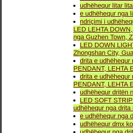
udhëhequr litar lit
e udhëhequr nga li
ndriçimi i udhëheq
LED LEHTA DOWN, dr
nga Guzhen Town, Z
LED DOWN LIGHT fu
Zhongshan City, Gu
drita e udhëhequr 
PENDANT, LEHTA E
drita e udhëhequr 
PENDANT, LEHTA E
udhëhequr dritën n
LED SOFT STRIP LEH
udhëhequr nga drita 
e udhëhequr nga dr
udhëhequr dmx kon
udhëhequr nga drit