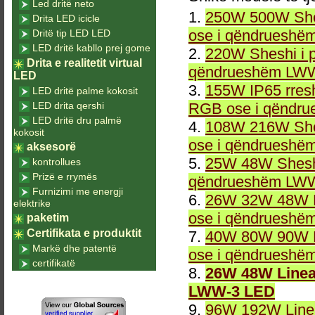
Led dritë neto
1.
250W 500W She
Drita LED icicle
ose i qëndrueshë
Dritë tip LED LED
LED dritë kabllo prej gome
2.
220W Sheshi i 
Drita e realitetit virtual
qëndrueshëm LWW
LED
3.
155W IP65 rresh
LED dritë palme kokosit
LED drita qershi
RGB ose i qëndr
LED dritë dru palmë
4.
108W 216W She
kokosit
ose i qëndrueshë
aksesorë
5.
25W 48W Sheshi
kontrollues
Prizë e rrymës
qëndrueshëm LWW
Furnizimi me energji
6.
26W 32W 48W L
elektrike
ose i qëndrueshë
paketim
Certifikata e produktit
7.
40W 80W 90W L
Markë dhe patentë
ose i qëndrueshë
certifikatë
8.
26W 48W Linea
LWW-3 LED
9.
96W 192W Linea