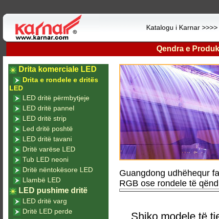
Katalogu i Karnar >>>
Qendra e Produk
Drita komerciale LED
Drita e rondele e dritës
LED
LED dritë përmbytjeje
LED dritë pannel
LED dritë strip
Led dritë poshtë
LED dritë tavani
Dritë varëse LED
Tub LED neoni
Dritë nëntokësore LED
Guangdong udhëhequr fab
Llambë LED
RGB ose rondele të që
LED pushime dritë
LED dritë varg
Dritë LED perde
Shiko modele të tj