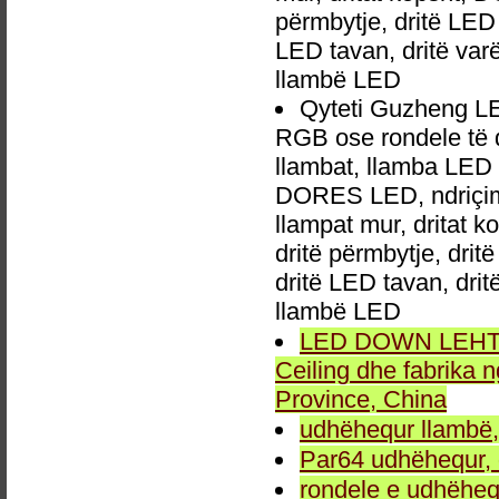
përmbytje, dritë LED 
LED tavan, dritë va
llambë LED
Qyteti Guzheng L
RGB ose rondele të
llambat, llamba LED 
DORES LED, ndriçim p
llampat mur, dritat 
dritë përmbytje, drit
dritë LED tavan, dri
llambë LED
LED DOWN LEHTA, 
Ceiling dhe fabrika
Province, China
udhëhequr llambë,
Par64 udhëhequr, d
rondele e udhëheq