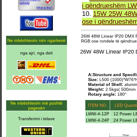
i qëndrueshëm LW
10.
15W 25W 48W 
ose i qëndrueshë
26W 48W Linear IP20 DMX 
Ne mbështesim nën ngarkesë
RGB ose rondele të qëndru
26W 48W Linear IP20
nga ajri, nga deti
A:Structure and Specifi
Size:
L500 (1000)*W76
Material of Shell:
alumin
Weight:
2.5kgs( 500mm 
Rotary angle:
180°
Ne mbështesim më poshtë
ITEM NO.
LED Quanti
pagesën
LWW-4-12P
12 Power L
Transferimi i telave
LWW-4-24P
24 Power L