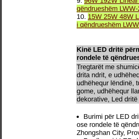
9.
96W 192W Linear 
qëndrueshëm LWW-2
10.
15W 25W 48W Li
i qëndrueshëm LWW-
Kinë LED dritë pë
rondele të qëndru
Tregtarët me shumicë
drita ndrit, e udhëhe
udhëhequr lëndinë, t
gome, udhëhequr llam
dekorative, Led dritë 
Burimi për LED d
ose rondele të qënd
Zhongshan City, Pro