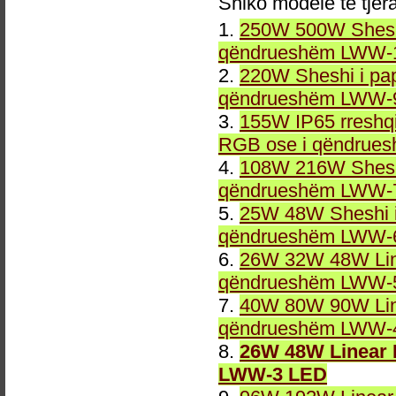
Shiko modele të tjer
1.
250W 500W Sheshi
qëndrueshëm LWW-1
2.
220W Sheshi i pa
qëndrueshëm LWW-9
3.
155W IP65 rreshqi
RGB ose i qëndrue
4.
108W 216W Sheshi
qëndrueshëm LWW-7
5.
25W 48W Sheshi i
qëndrueshëm LWW-6
6.
26W 32W 48W Line
qëndrueshëm LWW-5
7.
40W 80W 90W Line
qëndrueshëm LWW-4
8.
26W 48W Linear 
LWW-3 LED