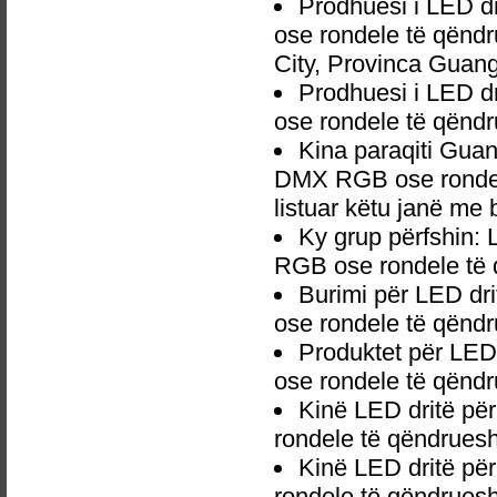
Prodhuesi i LED 
ose rondele të qën
City, Provinca Guan
Prodhuesi i LED 
ose rondele të qën
Kina paraqiti Gua
DMX RGB ose ronde
listuar këtu janë me 
Ky grup përfshin:
RGB ose rondele t
Burimi për LED d
ose rondele të qën
Produktet për LE
ose rondele të qën
Kinë LED dritë p
rondele të qëndrue
Kinë LED dritë p
rondele të qëndrue