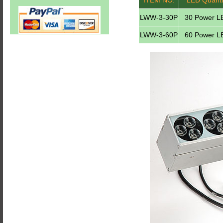
ITEM NO.
LED Quanti
LWW-3-30P
30 Power L
LWW-3-60P
60 Power L