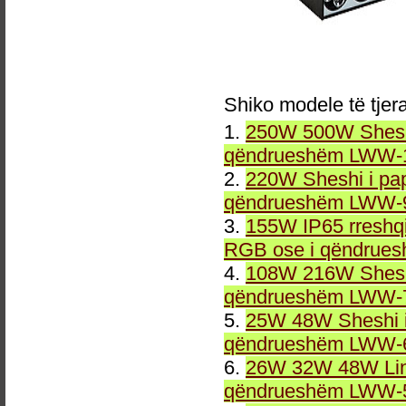
Shiko modele të tjer
1.
250W 500W Sheshi
qëndrueshëm LWW-1
2.
220W Sheshi i pa
qëndrueshëm LWW-9
3.
155W IP65 rreshqi
RGB ose i qëndrue
4.
108W 216W Sheshi
qëndrueshëm LWW-7
5.
25W 48W Sheshi i
qëndrueshëm LWW-6
6.
26W 32W 48W Line
qëndrueshëm LWW-5