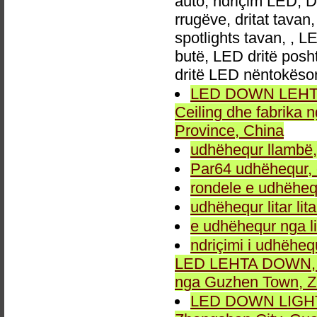
auto, ndriçim LED, 
rrugëve, dritat tavan
spotlights tavan, , L
butë, LED dritë posh
dritë LED nëntokëso
LED DOWN LEHTA, 
Ceiling dhe fabrika
Province, China
udhëhequr llambë,
Par64 udhëhequr, d
rondele e udhëheq
udhëhequr litar lit
e udhëhequr nga li
ndriçimi i udhëheq
LED LEHTA DOWN, dr
nga Guzhen Town, Z
LED DOWN LIGHT fu