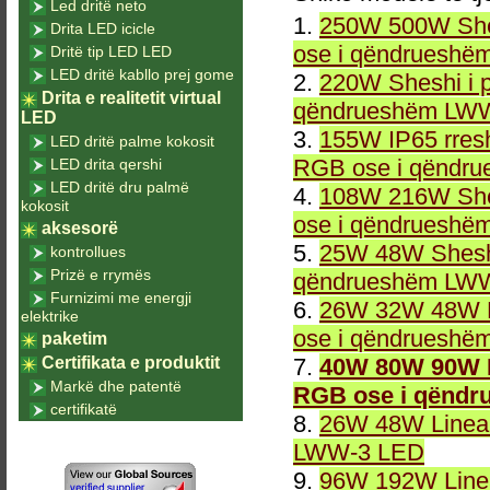
Led dritë neto
1.
250W 500W She
Drita LED icicle
ose i qëndrueshë
Dritë tip LED LED
LED dritë kabllo prej gome
2.
220W Sheshi i 
Drita e realitetit virtual
qëndrueshëm LWW
LED
3.
155W IP65 rresh
LED dritë palme kokosit
RGB ose i qëndr
LED drita qershi
LED dritë dru palmë
4.
108W 216W She
kokosit
ose i qëndrueshë
aksesorë
5.
25W 48W Sheshi
kontrollues
Prizë e rrymës
qëndrueshëm LWW
Furnizimi me energji
6.
26W 32W 48W L
elektrike
ose i qëndrueshë
paketim
Certifikata e produktit
7.
40W 80W 90W L
Markë dhe patentë
RGB ose i qëndr
certifikatë
8.
26W 48W Linea
LWW-3 LED
9.
96W 192W Linea