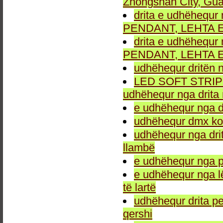
Zhongshan City, Gu
drita e udhëhequr 
PENDANT, LEHTA E
drita e udhëhequr 
PENDANT, LEHTA E
udhëhequr dritën n
LED SOFT STRIP LEH
udhëhequr nga drita 
e udhëhequr nga dr
udhëhequr dmx kon
udhëhequr nga drit
llambë
e udhëhequr nga p
e udhëhequr nga l
të lartë
udhëhequr drita pe
qershi