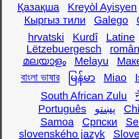
Қазақша
Kreyòl Ayisyen
Кыргыз тили
Galego
hrvatski
Kurdî
Latine
Lëtzebuergesch
român
മലയാളം
Melayu
Мак
বাংলা ভাষার
မြန်မာ
Miao
South African Zulu
Português
پښتو
Ch
Samoa
Српски
Se
slovenského jazyk
Slov