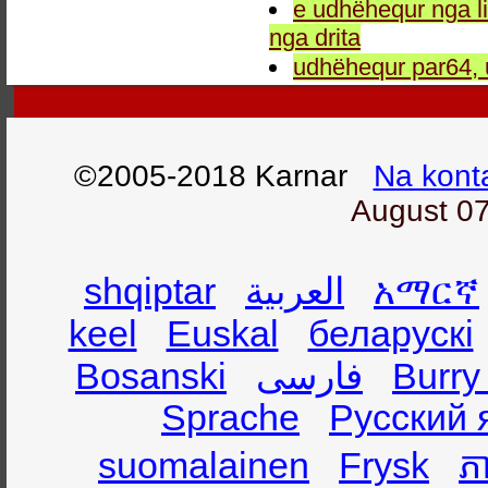
e udhëhequr nga li
nga drita
udhëhequr par64, 
©2005-2018 Karnar
Na kont
August 07
shqiptar
العربية
አማርኛ
keel
Euskal
беларускі
Bosanski
فارسی
Burry
Sprache
Русский 
suomalainen
Frysk
ភា