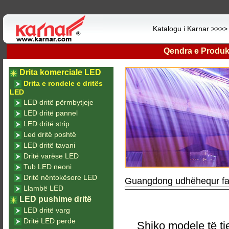
Katalogu i Karnar >>>
Qendra e Produk
Drita komerciale LED
Drita e rondele e dritës
LED
LED dritë përmbytjeje
LED dritë pannel
LED dritë strip
Led dritë poshtë
LED dritë tavani
Dritë varëse LED
Tub LED neoni
Dritë nëntokësore LED
Guangdong udhëhequr fab
Llambë LED
LED pushime dritë
LED dritë varg
Dritë LED perde
Shiko modele të tj