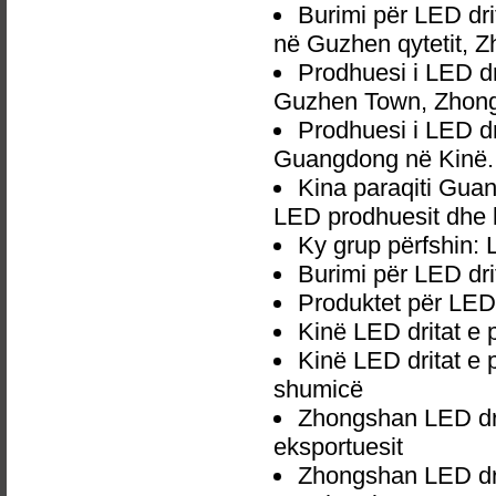
Burimi për LED dr
në Guzhen qytetit, 
Prodhuesi i LED d
Guzhen Town, Zhong
Prodhuesi i LED d
Guangdong në Kinë.
Kina paraqiti Gua
LED prodhuesit dhe l
Ky grup përfshin:
Burimi për LED dr
Produktet për LED
Kinë LED dritat e
Kinë LED dritat e
shumicë
Zhongshan LED dr
eksportuesit
Zhongshan LED dri