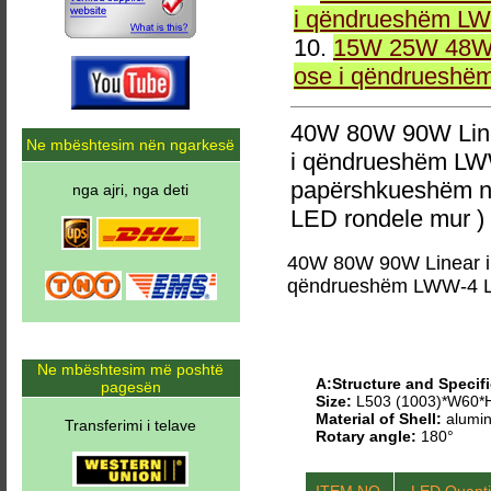
i qëndrueshëm LW
10.
15W 25W 48W 
ose i qëndrueshë
40W 80W 90W Line
Ne mbështesim nën ngarkesë
i qëndrueshëm LW
papërshkueshëm n
nga ajri, nga deti
LED rondele mur )
40W 80W 90W Linear i
qëndrueshëm LWW-4 L
Ne mbështesim më poshtë
A:Structure and Specifi
pagesën
Size:
L503 (1003)*W60
Material of Shell:
alumin
Transferimi i telave
Rotary angle:
180°