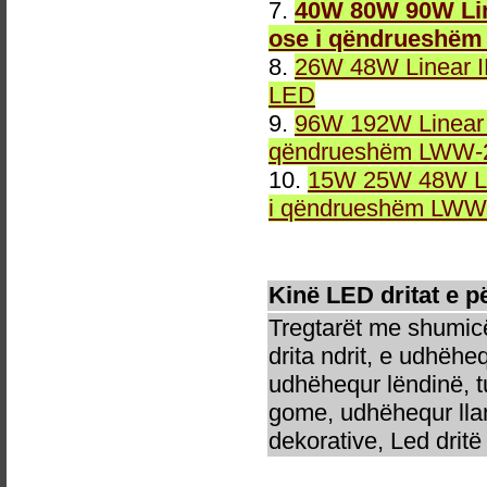
7.
40W 80W 90W Lin
ose i qëndrueshëm
8.
26W 48W Linear 
LED
9.
96W 192W Linear 
qëndrueshëm LWW-2
10.
15W 25W 48W Li
i qëndrueshëm LWW-
Kinë LED dritat e 
Tregtarët me shumicë
drita ndrit, e udhëhe
udhëhequr lëndinë, t
gome, udhëhequr llam
dekorative, Led dritë 