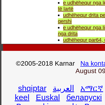
e udhëhequr nga l
të lartë
udhëhequr drita pe
qershi
e udhëhequr nga li
nga drita
udhëhequr par64, 
©2005-2018 Karnar
Na kont
August 09
shqiptar
العربية
አማርኛ
keel
Euskal
беларускі