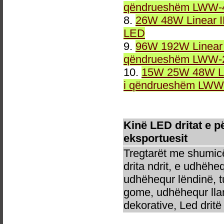
qëndrueshëm LWW-4
8.
26W 48W Linear 
LED
9.
96W 192W Linear 
qëndrueshëm LWW-2
10.
15W 25W 48W Li
i qëndrueshëm LWW-
Kinë LED dritat e
eksportuesit
Tregtarët me shumicë
drita ndrit, e udhëhe
udhëhequr lëndinë, t
gome, udhëhequr llam
dekorative, Led dritë 