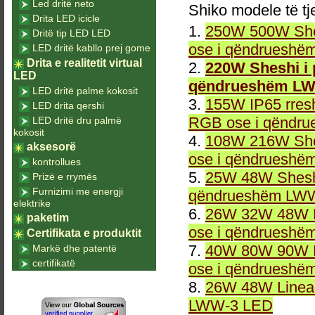
Led dritë neto
Shiko modele të tj
Drita LED icicle
1.
250W 500W She
Dritë tip LED LED
ose i qëndrueshë
LED dritë kabllo prej gome
Drita e realitetit virtual
2.
220W Sheshi i
LED
qëndrueshëm LW
LED dritë palme kokosit
3.
155W IP65 rresh
LED drita qershi
RGB ose i qëndr
LED dritë dru palmë
kokosit
4.
108W 216W She
aksesorë
ose i qëndrueshë
kontrollues
5.
25W 48W Sheshi
Prizë e rrymës
Furnizimi me energji
qëndrueshëm LWW
elektrike
6.
26W 32W 48W L
paketim
ose i qëndrueshë
Certifikata e produktit
7.
40W 80W 90W L
Markë dhe patentë
certifikatë
ose i qëndrueshë
8.
26W 48W Linea
LWW-3 LED