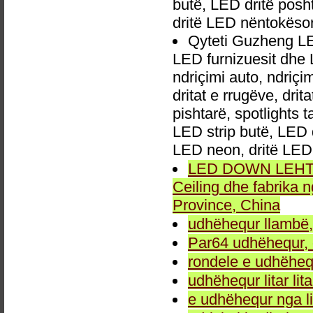
butë, LED dritë posh
dritë LED nëntokëso
Qyteti Guzheng L
LED furnizuesit dhe 
ndriçimi auto, ndri
dritat e rrugëve, dri
pishtarë, spotlights 
LED strip butë, LED 
LED neon, dritë LED
LED DOWN LEHTA, 
Ceiling dhe fabrika
Province, China
udhëhequr llambë,
Par64 udhëhequr, d
rondele e udhëheq
udhëhequr litar lit
e udhëhequr nga li