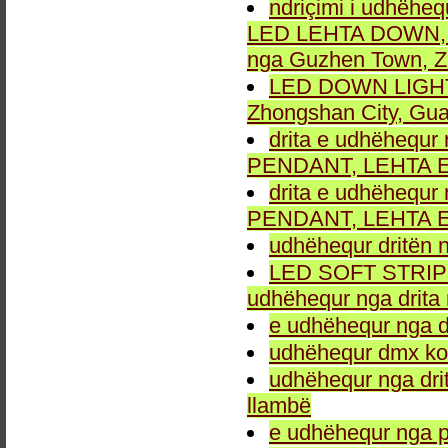
ndriçimi i udhëheq
LED LEHTA DOWN, dr
nga Guzhen Town, Z
LED DOWN LIGHT fu
Zhongshan City, Gu
drita e udhëhequr 
PENDANT, LEHTA E
drita e udhëhequr 
PENDANT, LEHTA E
udhëhequr dritën n
LED SOFT STRIP LEH
udhëhequr nga drita 
e udhëhequr nga dr
udhëhequr dmx kon
udhëhequr nga drit
llambë
e udhëhequr nga p