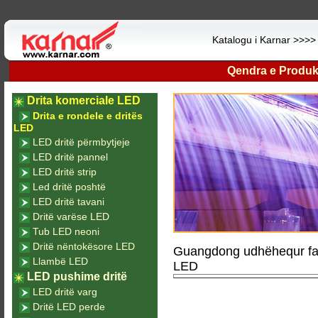
Katalogu i Karnar >>>
Qendra e Produk
Drita komerciale LED
Drita e rondele e dritës
LED
LED dritë përmbytjeje
LED dritë pannel
LED dritë strip
Led dritë poshtë
LED dritë tavani
Dritë varëse LED
Tub LED neoni
Dritë nëntokësore LED
Guangdong udhëhequr fab
Llambë LED
LED
LED pushime dritë
LED dritë varg
Dritë LED perde