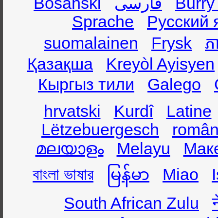
Bosanski
فارسی
Burry
Sprache
Русский 
suomalainen
Frysk
ភា
Қазақша
Kreyòl Ayisyen
Кыргыз тили
Galego
hrvatski
Kurdî
Latine
Lëtzebuergesch
român
മലയാളം
Melayu
Мак
বাংলা ভাষার
မြန်မာ
Miao
South African Zulu