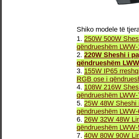
Shiko modele të tjer
1.
250W 500W Sheshi
qëndrueshëm LWW-1
2.
220W Sheshi i p
qëndrueshëm LWW-
3.
155W IP65 rreshqi
RGB ose i qëndrue
4.
108W 216W Sheshi
qëndrueshëm LWW-7
5.
25W 48W Sheshi i
qëndrueshëm LWW-6
6.
26W 32W 48W Line
qëndrueshëm LWW-5
7.
40W 80W 90W Line