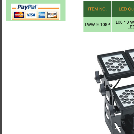
ITEM NO.
LED Qua
108 * 3 
LWW-9-108P
LE