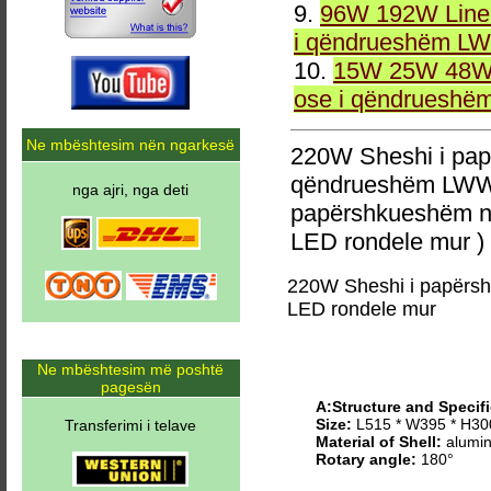
9.
96W 192W Linea
i qëndrueshëm LW
10.
15W 25W 48W 
ose i qëndrueshë
Ne mbështesim nën ngarkesë
220W Sheshi i pa
qëndrueshëm LWW-
nga ajri, nga deti
papërshkueshëm n
LED rondele mur )
220W Sheshi i papërs
LED rondele mur
Ne mbështesim më poshtë
pagesën
A:Structure and Specifi
Size:
L515 * W395 * H3
Transferimi i telave
Material of Shell:
alumin
Rotary angle:
180°