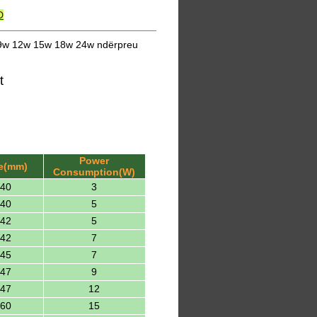
D
 9w 12w 15w 18w 24w ndërpreu
t
Power
ze(mm)
Consumption(W)
H40
3
H40
5
H42
5
H42
7
H45
7
H47
9
H47
12
H60
15