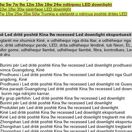
3w 5w 7w 9w 12w 15w 18w 24w ndërpreu LED downlight
10w 18w 30w sipërfaqe LED downlight
7w 15w 25w 35w 50w Trunkja e elefantit u ndriçua poshtë dritës LED
në Led dritë poshtë Kina 9w recessed Led downlight eksportuesit
egtarët me shumicë Kinë, e udhëhequr nga drita litar, e udhëhequr nga d
to, dritë udhëhequr perde, LED, drita udhëhequr lëndinë, tub Neon, EL,
llor gome, udhëhequr llambë, udhëhequr llambë, fibra, kontrollues, Led 
të dru
Burimi për Led dritë poshtë Kina 9w recessed Led downlight prodhuesi
ovinca Guangdong, Kinë
Prodhuesi i Led dritë poshtë Kina 9w recessed Led downlight nga Guz
angdong, Kinë
Prodhuesi i Led dritë poshtë Kina 9w recessed Led downlight në Guan
Kina paraqiti Guangdong Led dritë poshtë Kina 9w recessed Led downli
 burim nga ndriçimi karnar.
Ky grup përfshin: Led dritë poshtë Kina 9w recessed Led downlight
Burimi për Led dritë poshtë Kina 9w recessed Led downlight
Produktet për Led dritë poshtë Kina 9w recessed Led downlight
Kinë Led dritë poshtë Kina 9w recessed Led downlight eksportuesit
Kinë Led dritë poshtë Kina 9w recessed Led downlight tregtarët me s
Zhongshan Led dritë poshtë Kina 9w recessed Led downlight eksportue
Zhongshan Led dritë poshtë Kina 9w recessed Led downlight tregtarë
Zhongshan Led dritë poshtë Kina 9w recessed Led downlight furnizues