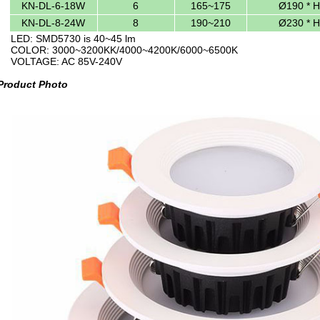
KN-DL-6-18W
6
165~175
Ø190 * 
KN-DL-8-24W
8
190~210
Ø230 * 
LED: SMD5730 is 40~45 lm
COLOR: 3000~3200KK/4000~4200K/6000~6500K
VOLTAGE: AC 85V-240V
Product Photo