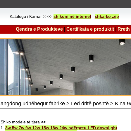
Katalogu i Karnar >>>>
shikoni në internet
shkarko .zip
Qendra e Produkteve
|
Certifikata e produktit
|
Rreth
angdong udhëhequr fabrikë > Led dritë poshtë > Kina 9
Shiko modele të tjera
>>
1.
3w 5w 7w 9w 12w 15w 18w 24w ndërpreu LED downlight