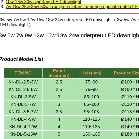
2.
10w 18w 30w sipërfaqe LED downlight
3.
7w 15w 25w 35w 50w Trunkja e elefantit u ndriçua poshtë dritës LE
3w 5w 7w 9w 12w 15w 18w 24w ndërpreu LED downlight. ( 3w 5w 7w
LED downlight )
3w 5w 7w 9w 12w 15w 18w 24w ndërpreu LED downligh
Product Model List
Panel
ITEM NO.
Hole(mm)
Product Si
Size(inch)
KN-DL-2.5-3W
2.5
75~90
Ø100 * 
KN-DL-2.5-5W
2.5
75~90
Ø100 * 
KN-DL-3-5W
3
85~100
Ø110 * 
KN-DL-3-7W
3
85~100
Ø110 * 
KN-DL-3.5-7W
3.5
95~105
Ø118 * 
KN-DL-4-9W
4
110~125
Ø140 * 
KN-DL-4-12W
4
110~125
Ø140 * 
KN-DL-5-15W
5
150~165
Ø180 * 