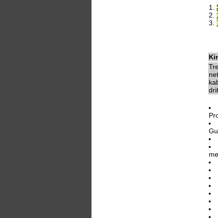
1.
2.
3.
Ki
Tr
ne
kab
dri
Pr
Gu
me