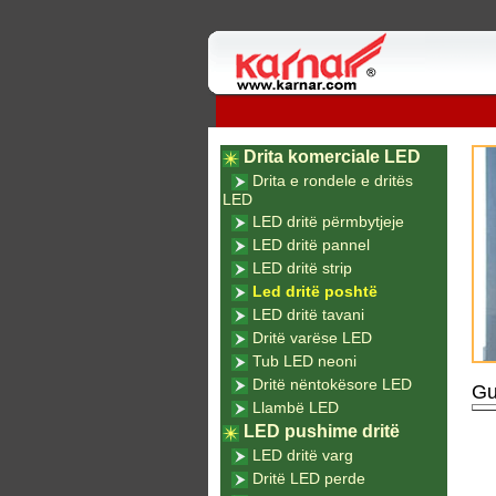
Drita komerciale LED
Drita e rondele e dritës
LED
LED dritë përmbytjeje
LED dritë pannel
LED dritë strip
Led dritë poshtë
LED dritë tavani
Dritë varëse LED
Tub LED neoni
Dritë nëntokësore LED
Gu
Llambë LED
LED pushime dritë
LED dritë varg
Dritë LED perde