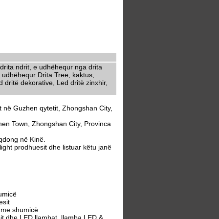
rita ndrit, e udhëhequr nga drita
 udhëhequr Drita Tree, kaktus,
dritë dekorative, Led dritë zinxhir,
t në Guzhen qytetit, Zhongshan City,
hen Town, Zhongshan City, Provinca
gdong në Kinë.
ght prodhuesit dhe listuar këtu janë
humicë
sit
t me shumicë
it dhe LED llambat, llamba LED &