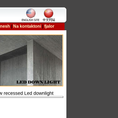
 nesh
|
Na kontaktoni
|
fjalor
w recessed Led downlight