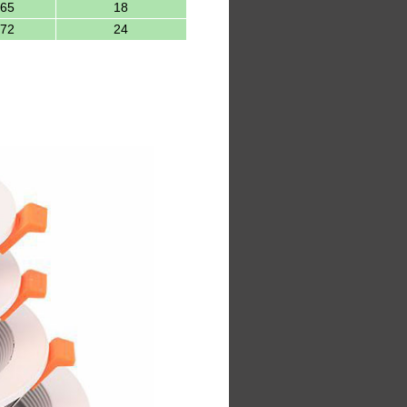
H65
18
H72
24