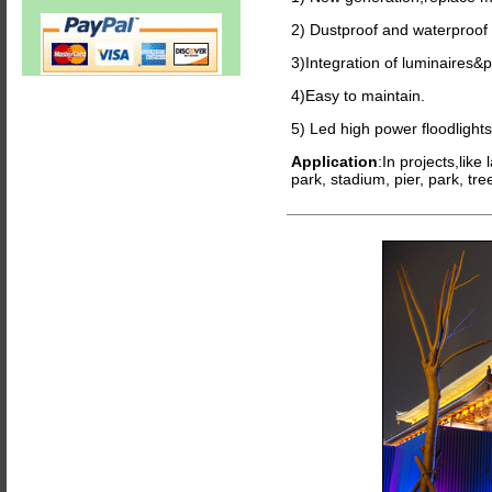
2) Dustproof and waterproof 
3)Integration of luminaires&p
4)Easy to maintain.
5) Led high power floodlights,
Application
:In projects,like
park, stadium, pier, park, tr