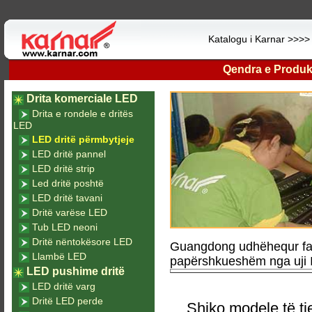
Katalogu i Karnar >>>
Qendra e Produk
Drita komerciale LED
Drita e rondele e dritës
LED
LED dritë përmbytjeje
LED dritë pannel
LED dritë strip
Led dritë poshtë
LED dritë tavani
Dritë varëse LED
Tub LED neoni
Dritë nëntokësore LED
Guangdong udhëhequr fabr
Llambë LED
papërshkueshëm nga uji I
LED pushime dritë
LED dritë varg
Dritë LED perde
Shiko modele të tj