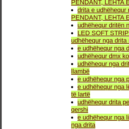
PENDANT, LEHTA E
drita e udhëhequr 
PENDANT, LEHTA E
udhëhequr dritën n
LED SOFT STRIP LEH
udhëhequr nga drita 
e udhëhequr nga dr
udhëhequr dmx kon
udhëhequr nga drit
llambë
e udhëhequr nga p
e udhëhequr nga l
të lartë
udhëhequr drita pe
qershi
e udhëhequr nga li
nga drita