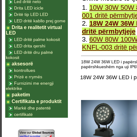
Led dritë neto
1.
10W 30W 50W 8
Drita LED icicle
001 dritë përmbytj
Dritë tip LED LED
LED dritë kabllo prej gome
2.
18W 24W 36W L
Drita e realitetit virtual
dritë përmbytjeje
LED
3.
60W 80W 100W 
LED dritë palme kokosit
LED drita qershi
KNFL-003 dritë pë
LED dritë dru palmë
kokosit
18W 24W 36W LED i papërsh
aksesorë
papërshkueshëm nga uji IP65
kontrollues
Prizë e rrymës
18W 24W 36W LED i pa
Furnizimi me energji
elektrike
paketim
Certifikata e produktit
Markë dhe patentë
certifikatë