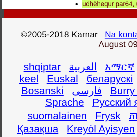
udhëhequr par64, 
©2005-2018 Karnar
Na kont
August 09
shqiptar
العربية
አማርኛ
keel
Euskal
беларускі
Bosanski
فارسی
Burry
Sprache
Русский 
suomalainen
Frysk
ភា
Қазақша
Kreyòl Ayisyen