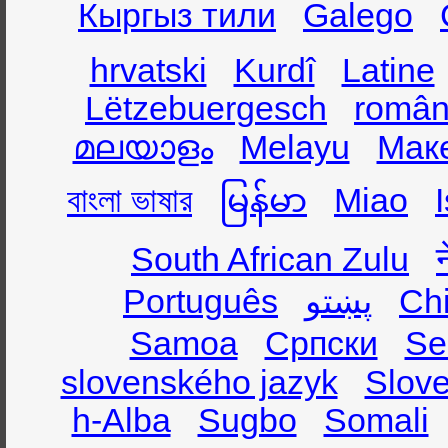
Кыргыз тили
Galego
hrvatski
Kurdî
Latine
Lëtzebuergesch
român
മലയാളം
Melayu
Мак
বাংলা ভাষার
မြန်မာ
Miao
South African Zulu
Português
پښتو
Ch
Samoa
Српски
Se
slovenského jazyk
Slov
h-Alba
Sugbo
Somali