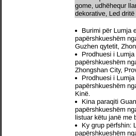
gome, udhëhequr llam
dekorative, Led dritë 
Burimi për Lumja e
papërshkueshëm nga 
Guzhen qytetit, Zho
Prodhuesi i Lumja 
papërshkueshëm nga 
Zhongshan City, Pro
Prodhuesi i Lumja 
papërshkueshëm nga 
Kinë.
Kina paraqiti Gua
papërshkueshëm nga 
listuar këtu janë me 
Ky grup përfshin: 
papërshkueshëm nga 