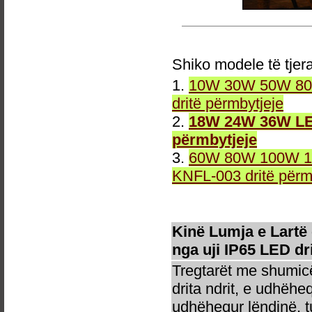
Shiko modele të tjer
1.
10W 30W 50W 80W
dritë përmbytjeje
2.
18W 24W 36W LED
përmbytjeje
3.
60W 80W 100W 12
KNFL-003 dritë përm
Kinë Lumja e Lartë
nga uji IP65 LED dr
Tregtarët me shumicë
drita ndrit, e udhëhe
udhëhequr lëndinë, t