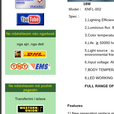
18W
Model：
KNFL-002
Spec：
1,Lighting Efficie
2,Luminous flux 
Ne mbështesim nën ngarkesë
3,Color temperat
4,Life: ≧ 50000 h
nga ajri, nga deti
5,Light source : s
environmental frie
6,Input voltage: 
7,BODY TEMPER
8,LED WORKING
Ne mbështesim më poshtë
FULL RANGE OF C
pagesën
Transferimi i telave
Features
1) New generation,replace m