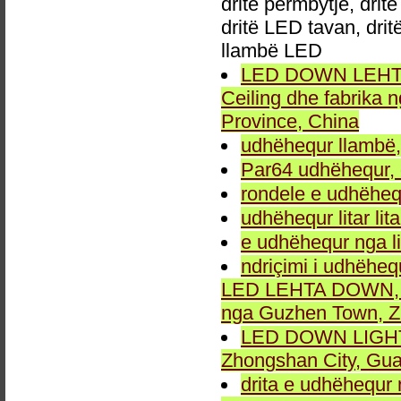
dritë përmbytje, drit
dritë LED tavan, dri
llambë LED
LED DOWN LEHTA, 
Ceiling dhe fabrika
Province, China
udhëhequr llambë,
Par64 udhëhequr, d
rondele e udhëheq
udhëhequr litar lit
e udhëhequr nga li
ndriçimi i udhëheq
LED LEHTA DOWN, dr
nga Guzhen Town, Z
LED DOWN LIGHT fu
Zhongshan City, Gu
drita e udhëhequr 