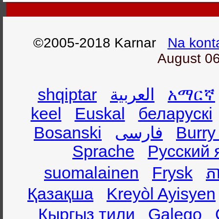
©2005-2018 Karnar
Na kont
August 06
shqiptar
العربية
አማርኛ
keel
Euskal
беларускі
Bosanski
فارسی
Burry
Sprache
Русский 
suomalainen
Frysk
ភា
Қазақша
Kreyòl Ayisyen
Кыргыз тили
Galego