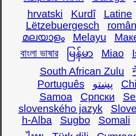
hrvatski
Kurdî
Latine
Lëtzebuergesch
român
മലയാളം
Melayu
Мак
বাংলা ভাষার
မြန်မာ
Miao
South African Zulu
Português
پښتو
Ch
Samoa
Српски
Se
slovenského jazyk
Slov
h-Alba
Sugbo
Somali