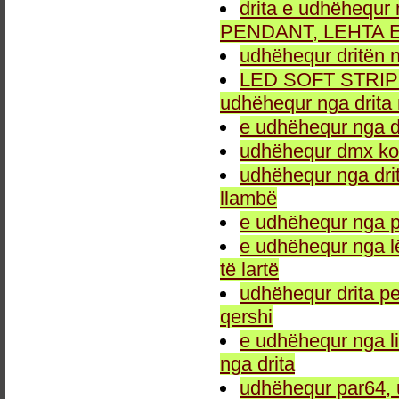
drita e udhëhequr 
PENDANT, LEHTA E
udhëhequr dritën n
LED SOFT STRIP LEH
udhëhequr nga drita 
e udhëhequr nga dr
udhëhequr dmx kon
udhëhequr nga drit
llambë
e udhëhequr nga p
e udhëhequr nga l
të lartë
udhëhequr drita pe
qershi
e udhëhequr nga li
nga drita
udhëhequr par64, 