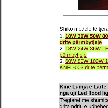
Shiko modele të tjer
1.
10W 30W 50W 80W
dritë përmbytjeje
2.
18W 24W 36W LED 
përmbytjeje
3.
60W 80W 100W 12
KNFL-003 dritë përm
Kinë Lumja e Lartë
nga uji Led flood li
Tregtarët me shumicë
drita ndrit, e udhëhe