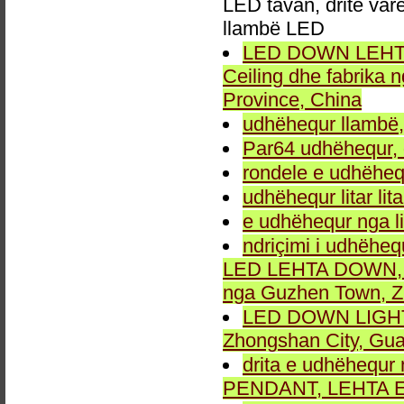
LED tavan, dritë va
llambë LED
LED DOWN LEHTA, 
Ceiling dhe fabrika
Province, China
udhëhequr llambë,
Par64 udhëhequr, d
rondele e udhëheq
udhëhequr litar lit
e udhëhequr nga li
ndriçimi i udhëheq
LED LEHTA DOWN, dr
nga Guzhen Town, Z
LED DOWN LIGHT fu
Zhongshan City, Gu
drita e udhëhequr 
PENDANT, LEHTA E