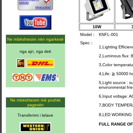
10W
Model：
KNFL-001
Ne mbështesim nën ngarkesë
Spec：
1,Lighting Efficie
nga ajri, nga deti
2,Luminous flux 
3,Color temperat
4,Life: ≧ 50000 h
5,Light source : s
environmental frie
6,Input voltage: 
Ne mbështesim më poshtë
pagesën
7,BODY TEMPER
8,LED WORKING
Transferimi i telave
FULL RANGE OF C