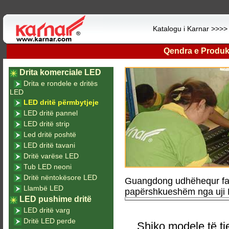
Katalogu i Karnar >>>
Qendra e Produk
Drita komerciale LED
Drita e rondele e dritës
LED
LED dritë përmbytjeje
LED dritë pannel
LED dritë strip
Led dritë poshtë
LED dritë tavani
Dritë varëse LED
Tub LED neoni
Dritë nëntokësore LED
Guangdong udhëhequr fab
Llambë LED
papërshkueshëm nga uji L
LED pushime dritë
LED dritë varg
Dritë LED perde
Shiko modele të tj