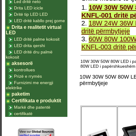
Led dritë neto
1.
10W 30W 50W 8
Drita LED icicle
KNFL-001 dritë p
Dritë tip LED LED
LED dritë kabllo prej gome
2.
18W 24W 36W L
Drita e realitetit virtual
dritë përmbytjeje
LED
3.
60W 80W 100W 
LED dritë palme kokosit
LED drita qershi
KNFL-003 dritë pë
LED dritë dru palmë
kokosit
10W 30W 50W 80W LED i pap
aksesorë
80W LED i papërshkueshëm n
kontrollues
Prizë e rrymës
10W 30W 50W 80W LED 
Furnizimi me energji
përmbytjeje
elektrike
paketim
Certifikata e produktit
Markë dhe patentë
certifikatë