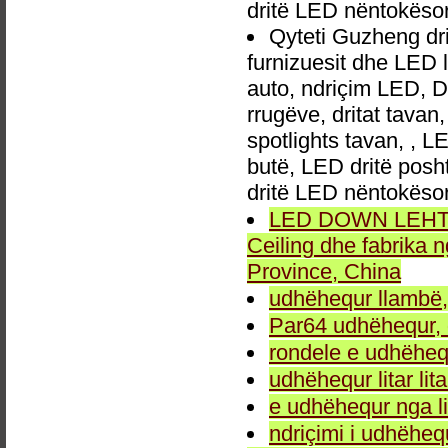
dritë LED nëntokëso
Qyteti Guzheng dri
furnizuesit dhe LED 
auto, ndriçim LED, 
rrugëve, dritat tavan
spotlights tavan, , L
butë, LED dritë posh
dritë LED nëntokëso
LED DOWN LEHTA, 
Ceiling dhe fabrika
Province, China
udhëhequr llambë,
Par64 udhëhequr, d
rondele e udhëheq
udhëhequr litar lit
e udhëhequr nga li
ndriçimi i udhëheq