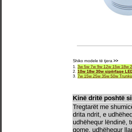
Shiko modele të tjera
>>
1.
3w 5w 7w 9w 12w 15w 18w 2
2.
10w 18w 30w sipërfaqe LE
3.
7w 15w 25w 35w 50w Trunkja e
Kinë dritë poshtë s
Tregtarët me shumicë
drita ndrit, e udhëhe
udhëhequr lëndinë, t
gome, udhëhequr llam