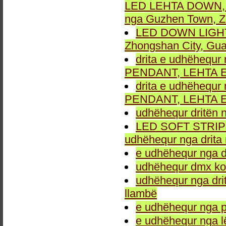
LED LEHTA DOWN, dr
nga Guzhen Town, Z
LED DOWN LIGHT fu
Zhongshan City, Gu
drita e udhëhequr 
PENDANT, LEHTA E
drita e udhëhequr 
PENDANT, LEHTA E
udhëhequr dritën n
LED SOFT STRIP LEH
udhëhequr nga drita 
e udhëhequr nga dr
udhëhequr dmx kon
udhëhequr nga drit
llambë
e udhëhequr nga p
e udhëhequr nga l