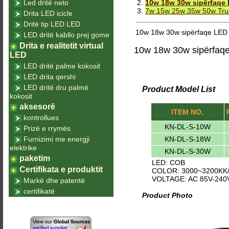
Led dritë neto
2.
10w 18w 30w sipërfaqe
3.
7w 15w 25w 35w 50w Trunk
Drita LED icicle
Dritë tip LED LED
10w 18w 30w sipërfaqe LED d
LED dritë kabllo prej gome
Drita e realitetit virtual
10w 18w 30w sipërfaqe
LED
LED dritë palme kokosit
LED drita qershi
LED dritë dru palmë
Product Model List
kokosit
aksesorë
ITEM NO.
kontrollues
KN-DL-S-10W
Prizë e rrymës
KN-DL-S-18W
Furnizimi me energji
elektrike
KN-DL-S-30W
paketim
LED: COB
Certifikata e produktit
COLOR: 3000~3200KK/
VOLTAGE: AC 85V-240
Markë dhe patentë
certifikatë
Product Photo