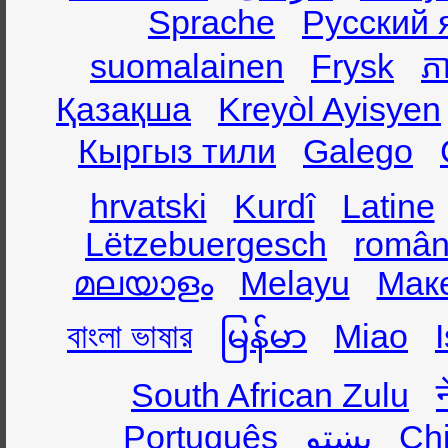
Sprache
Русский 
suomalainen
Frysk
ភា
Қазақша
Kreyòl Ayisyen
Кыргыз тили
Galego
hrvatski
Kurdî
Latine
Lëtzebuergesch
român
മലയാളം
Melayu
Мак
বাংলা ভাষার
မြန်မာ
Miao
South African Zulu
Português
پښتو
Ch