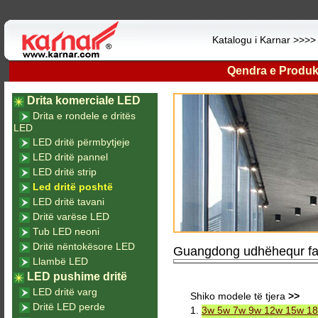
Katalogu i Karnar >>>
Qendra e Produk
Drita komerciale LED
Drita e rondele e dritës
LED
LED dritë përmbytjeje
LED dritë pannel
LED dritë strip
Led dritë poshtë
LED dritë tavani
Dritë varëse LED
Tub LED neoni
Dritë nëntokësore LED
Guangdong udhëhequr fabr
Llambë LED
LED pushime dritë
LED dritë varg
Shiko modele të tjera
>>
Dritë LED perde
1.
3w 5w 7w 9w 12w 15w 18