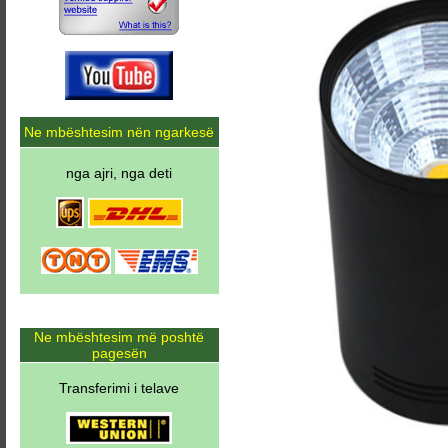
Ne mbështesim nën ngarkesë
nga ajri, nga deti
Ne mbështesim më poshtë
pagesën
Transferimi i telave