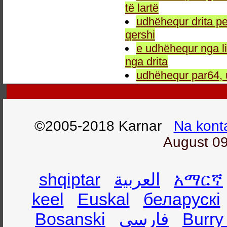
të lartë
udhëhequr drita pe
qershi
e udhëhequr nga li
nga drita
udhëhequr par64, 
©2005-2018 Karnar
Na kont
August 09
shqiptar
العربية
አማርኛ
keel
Euskal
беларускі
Bosanski
فارسی
Burry